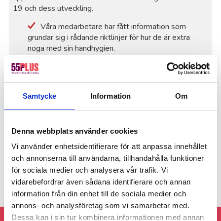
19 och dess utveckling.
Våra medarbetare har fått information som
grundar sig i rådande riktlinjer för hur de är extra
noga med sin handhygien.
För att minska smittspridningen är våra
medarbetare hemma vid symptom som snuva, hosta
eller feber. Vi ser att ni som kund vid samma
Samtycke
Information
Om
symptom hör av er till oss.
För personer över 70 år rekommenderas att inte
utsätta sig för stora folksamlingar, eller platser där
Denna webbplats använder cookies
det är mycket folk, som på bussar, mataffärer och
lokaler där det vistas många människor samtidigt.
Vi använder enhetsidentifierare för att anpassa innehållet
och annonserna till användarna, tillhandahålla funktioner
för sociala medier och analysera vår trafik. Vi
vidarebefordrar även sådana identifierare och annan
information från din enhet till de sociala medier och
annons- och analysföretag som vi samarbetar med.
Dessa kan i sin tur kombinera informationen med annan