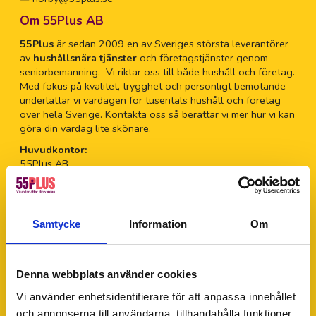
Om 55Plus AB
55Plus
är sedan 2009 en av Sveriges största leverantörer
av
hushållsnära tjänster
och företagstjänster genom
seniorbemanning. Vi riktar oss till både hushåll och företag.
Med fokus på kvalitet, trygghet och personligt bemötande
underlättar vi vardagen för tusentals hushåll och företag
över hela Sverige. Kontakta oss så berättar vi mer hur vi kan
göra din vardag lite skönare.
Huvudkontor:
55Plus AB
Muskötgatan 19
254 66 Helsingborg
Telefon:
0200-112 555
Samtycke
Information
Om
E-post:
info@55plus.se
Org.nr:
556727-4690
Denna webbplats använder cookies
Våra lokala tjänster
Vi använder enhetsidentifierare för att anpassa innehållet
Privata tjänster
och annonserna till användarna, tillhandahålla funktioner