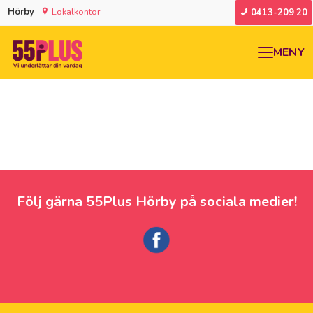
Hörby
Lokalkontor
0413-209 20
MENY
Följ gärna 55Plus Hörby på sociala medier!