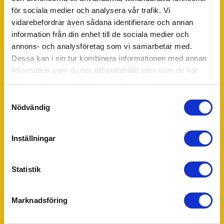
för sociala medier och analysera vår trafik. Vi
Städning
vidarebefordrar även sådana identifierare och annan
Hemstädning
information från din enhet till de sociala medier och
Storstädning
annons- och analysföretag som vi samarbetar med.
Flyttstädning
Dessa kan i sin tur kombinera informationen med annan
Fönsterputsning
information som du har tillhandahållit eller som de har
Trädgård
samlat in när du har använt deras tjänster.
Gräsklippning
Samtyckesval
Trädgårdsskötsel
Nödvändig
Trädbeskärning
Häckklippning
Inställningar
Snöskottning
Hantverkare
Snickeri
Statistik
Företagstjänster
Marknadsföring
Värdar, informatörer & bemanning
Hotell, kök & servering