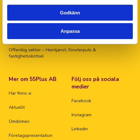
Lager, logistik & industri
Godkänn
Ekonomi, administration, löner & HR
Försäljning, mötesbokning & handel
Anpassa
Kontorsstädning
Fastighetsskötsel
Offentlig sektor – Hemtjänst, fönsterputs &
fastighetsskötsel
Mer om 55Plus AB
Följ oss på sociala
medier
Här finns vi
Facebook
Aktuellt
Instagram
Omdömen
Linkedin
Företagspresentation