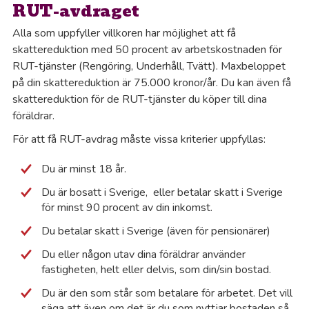
RUT-avdraget
Gi
Alla som uppfyller villkoren har möjlighet att få
skattereduktion med 50 procent av arbetskostnaden för
Gn
RUT-tjänster (Rengöring, Underhåll, Tvätt). Maxbeloppet
på din skattereduktion är 75.000 kronor/år. Du kan även få
Gö
skattereduktion för de RUT-tjänster du köper till dina
föräldrar.
Ha
För att få RUT-avdrag måste vissa kriterier uppfyllas:
Du
är minst 18 år
.
Ha
Du är bosatt i Sverige, eller betalar skatt i Sverige
för minst 90 procent av din inkomst.
Ha
Du betalar skatt i Sverige (även för pensionärer)
Ha
Du eller någon utav dina föräldrar använder
fastigheten, helt eller delvis, som din/sin bostad.
Ha
Du är den som står som betalare för arbetet. Det vill
säga att även om det är du som nyttjar bostaden så