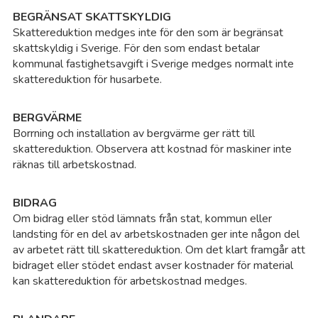
Sö
BEGRÄNSAT SKATTSKYLDIG
Skattereduktion medges inte för den som är begränsat
Sö
skattskyldig i Sverige. För den som endast betalar
kommunal fastighetsavgift i Sverige medges normalt inte
skattereduktion för husarbete.
Sö
BERGVÄRME
Sö
Borrning och installation av bergvärme ger rätt till
skattereduktion. Observera att kostnad för maskiner inte
Ti
räknas till arbetskostnad.
Ti
BIDRAG
Om bidrag eller stöd lämnats från stat, kommun eller
landsting för en del av arbetskostnaden ger inte någon del
To
av arbetet rätt till skattereduktion. Om det klart framgår att
bidraget eller stödet endast avser kostnader för material
Tr
kan skattereduktion för arbetskostnad medges.
Tr