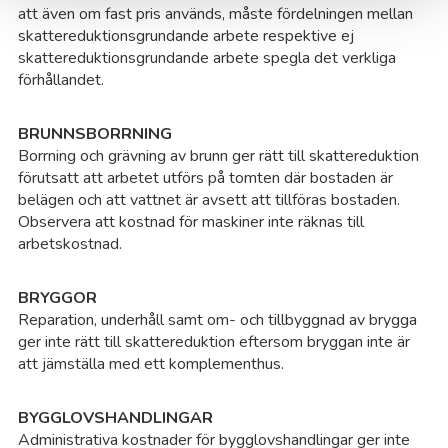
att även om fast pris används, måste fördelningen mellan
Vä
skattereduktionsgrundande arbete respektive ej
skattereduktionsgrundande arbete spegla det verkliga
Vä
förhållandet.
Vä
BRUNNSBORRNING
Borrning och grävning av brunn ger rätt till skattereduktion
förutsatt att arbetet utförs på tomten där bostaden är
Vä
belägen och att vattnet är avsett att tillföras bostaden.
Observera att kostnad för maskiner inte räknas till
Vä
arbetskostnad.
Ys
BRYGGOR
Reparation, underhåll samt om- och tillbyggnad av brygga
ger inte rätt till skattereduktion eftersom bryggan inte är
Åh
att jämställa med ett komplementhus.
Åk
BYGGLOVSHANDLINGAR
Administrativa kostnader för bygglovshandlingar ger inte