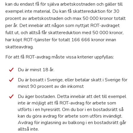
Br
kan du endast få för själva arbetskostnaden och gäller till
exempel inte material. Du kan få skattereduktion för 30
Br
procent av arbetskostnaden och max 50 000 kronor totalt
per år. Det innebär att någon som nyttjat ROT-avdraget
Bå
fullt ut, och alltså får skattereduktion med 50 000 kronor,
har köpt ROT-tjänster för totalt 166 666 kronor innan
skatteavdrag.
Da
För att få ROT-avdrag måste vissa kriterier uppfyllas:
Ed
Du
är minst 18 år
.
Du är bosatt i Sverige, eller betalar skatt i Sverige för
Ek
minst 90 procent av din inkomst
Du äger bostaden. Detta innebär att det till exempel
Em
inte är möjligt att få ROT-avdrag för arbete som
utförts i en hyresrätt. Om du bor i en bostadsrätt så
En
kan du göra avdrag för arbete som utförs invändigt.
Avdrag för inglasning av balkong i en bostadsrätt går
alltså inte.
En