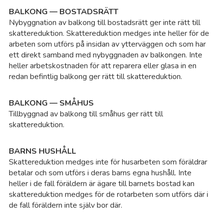
Sp
BALKONG — BOSTADSRÄTT
Nybyggnation av balkong till bostadsrätt ger inte rätt till
skattereduktion. Skattereduktion medges inte heller för de
St
arbeten som utförs på insidan av ytterväggen och som har
ett direkt samband med nybyggnaden av balkongen. Inte
St
heller arbetskostnaden för att reparera eller glasa in en
redan befintlig balkong ger rätt till skattereduktion.
Su
BALKONG — SMÅHUS
Tillbyggnad av balkong till småhus ger rätt till
Su
skattereduktion.
Sv
BARNS HUSHÅLL
Skattereduktion medges inte för husarbeten som föräldrar
Sä
betalar och som utförs i deras barns egna hushåll. Inte
heller i de fall föräldern är ägare till barnets bostad kan
skattereduktion medges för de rotarbeten som utförs där i
Sö
de fall föräldern inte själv bor där.