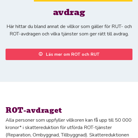
Al
avdrag
An
Här hittar du bland annat de villkor som gäller för RUT- och
ROT-avdragen och vilka tjänster som ger rätt till avdrag.
Bj
Bo
Läs mer om ROT och RUT
Bo
Bo
Bo
ROT-avdraget
Alla personer som uppfyller villkoren kan få upp till 50 000
Bo
kronor* i skattereduktion för utförda ROT-tjänster
(Reparation, Ombyggnad, Tillbyggnad). Skattereduktionen