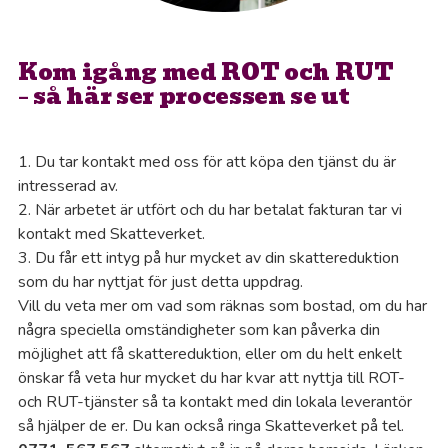
Hä
Hä
Kom igång med ROT och RUT
– så här ser processen se ut
Hö
1. Du tar kontakt med oss för att köpa den tjänst du är
Hö
intresserad av.
2. När arbetet är utfört och du har betalat fakturan tar vi
Hö
kontakt med Skatteverket.
3. Du får ett intyg på hur mycket av din skattereduktion
Jär
som du har nyttjat för just detta uppdrag.
Vill du veta mer om vad som räknas som bostad, om du har
Jö
några speciella omständigheter som kan påverka din
möjlighet att få skattereduktion, eller om du helt enkelt
önskar få veta hur mycket du har kvar att nyttja till ROT-
Ka
och RUT-tjänster så ta kontakt med din lokala leverantör
så hjälper de er. Du kan också ringa Skatteverket på tel.
Ka