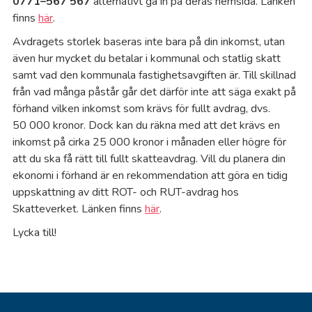
0771–567 567
alternativt gå in på deras hemsida. Länken
finns
här
.
Ka
Avdragets storlek baseras inte bara på din inkomst, utan
även hur mycket du betalar i kommunal och statlig skatt
Ka
samt vad den kommunala fastighetsavgiften är. Till skillnad
från vad många påstår går det därför inte att säga exakt på
Kl
förhand vilken inkomst som krävs för fullt avdrag, dvs.
50 000 kronor. Dock kan du räkna med att det krävs en
inkomst på cirka 25 000 kronor i månaden eller högre för
Kr
att du ska få rätt till fullt skatteavdrag. Vill du planera din
ekonomi i förhand är en rekommendation att göra en tidig
Ku
uppskattning av ditt ROT- och RUT-avdrag hos
Skatteverket. Länken finns
här
.
Ku
Lycka till!
Kä
La