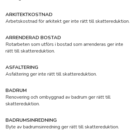
Si
ARKITEKTKOSTNAD
Arbetskostnad för arkitekt ger inte rätt till skattereduktion.
Sj
ARRENDERAD BOSTAD
Sk
Rotarbeten som utförs i bostad som arrenderas ger inte
rätt till skattereduktion.
Sk
ASFALTERING
Asfaltering ger inte rätt till skattereduktion.
Sk
BADRUM
Sk
Renovering och ombyggnad av badrum ger rätt till
skattereduktion.
So
BADRUMSINREDNING
So
Byte av badrumsinredning ger rätt till skattereduktion.