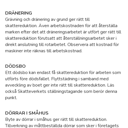
Ös
DRÄNERING
Ös
Grävning och dränering av grund ger rätt till
skattereduktion. Även arbetskostnaden för att återställa
Ös
marken efter det att dräneringsarbetet är utfört ger rätt till
skattereduktion förutsatt att återställningsarbetet sker i
direkt anslutning till rotarbetet. Observera att kostnad för
Ös
maskiner inte räknas till arbetskostnad.
DÖDSBO
Ett dödsbo kan endast få skattereduktion för arbeten som
utförts före dödsfallet. Flyttstädning i samband med
avveckling av boet ger inte rätt till skattereduktion. Läs
också Skatteverkets ställningstagande som berör denna
punkt.
DÖRRAR I SMÅHUS
Byte av dörrar i småhus ger rätt till skattereduktion.
Tillverkning av måttbeställda dörrar som sker i företagets