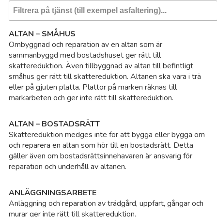
Os
ALTAN – SMÅHUS
Ombyggnad och reparation av en altan som är
Os
sammanbyggd med bostadshuset ger rätt till
skattereduktion. Även tillbyggnad av altan till befintligt
Par
småhus ger rätt till skattereduktion. Altanen ska vara i trä
eller på gjuten platta. Plattor på marken räknas till
markarbeten och ger inte rätt till skattereduktion.
Pe
ALTAN – BOSTADSRÄTT
Ri
Skattereduktion medges inte för att bygga eller bygga om
och reparera en altan som hör till en bostadsrätt. Detta
Ro
gäller även om bostadsrättsinnehavaren är ansvarig för
reparation och underhåll av altanen.
Ro
ANLÄGGNINGSARBETE
Anläggning och reparation av trädgård, uppfart, gångar och
Sa
murar ger inte rätt till skattereduktion.