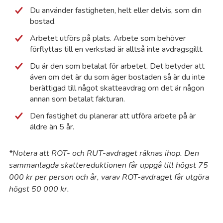
Du använder fastigheten, helt eller delvis, som din
Es
bostad.
Arbetet utförs på plats. Arbete som behöver
Es
förflyttas till en verkstad är alltså inte avdragsgillt.
Du är den som betalat för arbetet. Det betyder att
Fa
även om det är du som äger bostaden så är du inte
berättigad till något skatteavdrag om det är någon
annan som betalat fakturan.
Fa
Den fastighet du planerar att utföra arbete på är
äldre än 5 år.
Fa
*Notera att ROT- och RUT-avdraget räknas ihop. Den
Fi
sammanlagda skattereduktionen får uppgå till högst 75
000 kr per person och år, varav ROT-avdraget får utgöra
Ga
högst 50 000 kr.
Ga