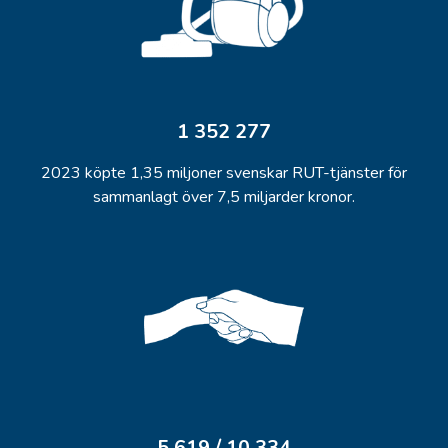
L
Lu
Lu
1 352 277
2023 köpte 1,35 miljoner svenskar RUT-tjänster för
Ma
sammanlagt över 7,5 miljarder kronor.
Ma
Mj
Mo
Mö
5 619 / 10 334