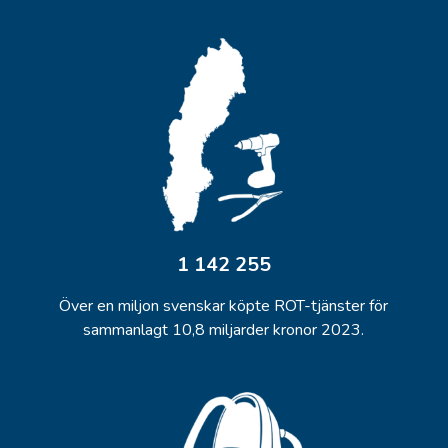
La
La
Le
Le
Li
1 142 255
Li
Över en miljon svenskar köpte ROT-tjänster för
sammanlagt 10,8 miljarder kronor 2023.
Lj
Lj