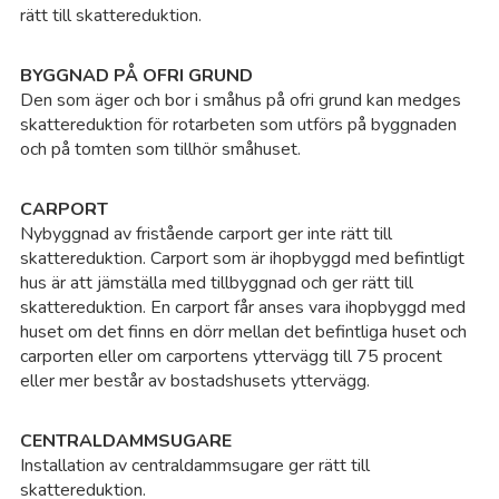
Ås
rätt till skattereduktion.
Åt
BYGGNAD PÅ OFRI GRUND
Den som äger och bor i småhus på ofri grund kan medges
skattereduktion för rotarbeten som utförs på byggnaden
Äl
och på tomten som tillhör småhuset.
Än
CARPORT
Nybyggnad av fristående carport ger inte rätt till
Öd
skattereduktion. Carport som är ihopbyggd med befintligt
hus är att jämställa med tillbyggnad och ger rätt till
skattereduktion. En carport får anses vara ihopbyggd med
Öl
huset om det finns en dörr mellan det befintliga huset och
carporten eller om carportens yttervägg till 75 procent
Ör
eller mer består av bostadshusets yttervägg.
Ör
CENTRALDAMMSUGARE
Installation av centraldammsugare ger rätt till
skattereduktion.