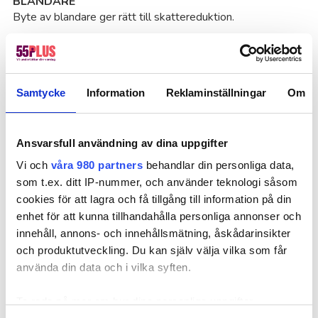
BLANDARE
Byte av blandare ger rätt till skattereduktion.
Ty
BOSTAD I UTLANDET
Den som är obegränsat skattskyldig i Sverige kan få
Tä
skattereduktion för ROT-arbeten som utförts i bostad inom
Samtycke
Information
Reklaminställningar
Om
EU/EES-området förutsatt att övriga förutsättningar för
Up
skattereduktion är uppfyllda.
Ansvarsfull användning av dina uppgifter
Up
BOSTADSRÄTT
Vi och
våra 980 partners
behandlar din personliga data,
Äger kunden en lägenhet i en bostadsförening eller ett
som t.ex. ditt IP-nummer, och använder teknologi såsom
bostadsaktiebolag kan kunden få skattereduktion för
Va
cookies för att lagra och få tillgång till information på din
rotarbeten. Det är bara enskilda bostadsrättshavare som
enhet för att kunna tillhandahålla personliga annonser och
kan få skattereduktion inte bostadsrättsföreningen som
Va
sådan. Det är bara sådana rotarbeten som utförs i
innehåll, annons- och innehållsmätning, åskådarinsikter
lägenheten och som kunden svarar för som ger rätt till
och produktutveckling. Du kan själv välja vilka som får
skattereduktion. Kunden kan alltså inte få skattereduktion
Va
använda din data och i vilka syften.
för arbeten utanför lägenheten även om
bostadsrättsföreningens stadgar ålagt kunden dem.
Ta reda på mer om hur dina personliga uppgifter
Va