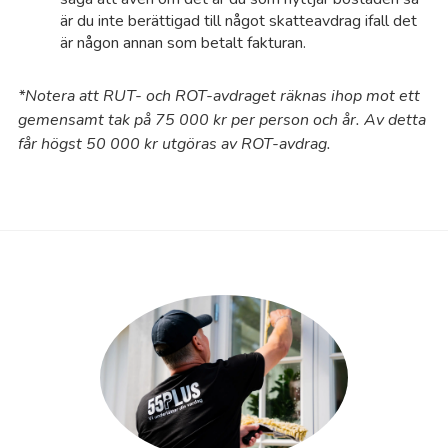
He
är du inte berättigad till något skatteavdrag ifall det
är någon annan som betalt fakturan.
Hj
*Notera att RUT- och ROT-avdraget räknas ihop mot ett
gemensamt tak på 75 000 kr per person och år. Av detta
Hu
får högst 50 000 kr utgöras av ROT-avdrag.
Hu
Hu
Hy
Hä
Hä