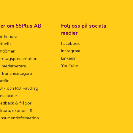
er om 55Plus AB
Följ oss på sociala
medier
r finns vi
Facebook
tuellt
Instagram
mdömen
Linkedin
retagspresentation
YouTube
i medarbetare
i franchisetagare
rriär
OT- och RUT-avdrag
essbilder
eedback & frågor
ktura, ekonomi &
onsumentinformation