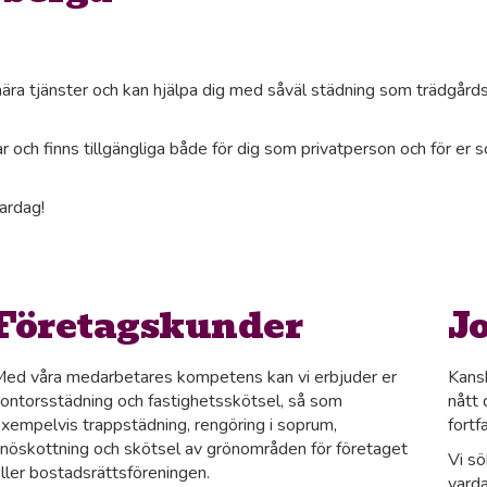
nära tjänster och kan hjälpa dig med såväl städning som trädgård
 och finns tillgängliga både för dig som privatperson och för er 
vardag!
Företagskunder
J
ed våra medarbetares kompetens kan vi erbjuder er
Kansk
ontorsstädning och fastighetsskötsel, så som
nått 
xempelvis trappstädning, rengöring i soprum,
fortf
nöskottning och skötsel av grönområden för företaget
Vi sö
ller bostadsrättsföreningen.
varda