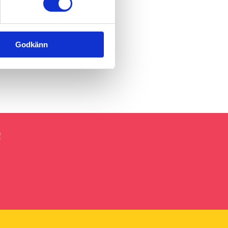
Godkänn
!