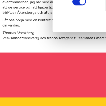
eventbranschen, jag har med andra ord jobbat med människor i hel
att ge service och att hjälpa till. Just det var den stora anlednin
55Plus i Åkersberga och att jag ville göra något nytt.
Låt oss börja med en kontakt och så tar vi det där ifrån och kikar 
din vardag.
Thomas Westberg
Verksamhetsansvarig och franchisetagare tillsammans med