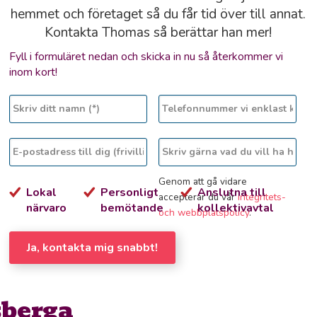
hemmet och företaget så du får tid över till annat.
Kontakta Thomas så berättar han mer!
Fyll i formuläret nedan och skicka in nu så återkommer vi
inom kort!
Genom att gå vidare
Lokal
Personligt
Anslutna till
accepterar du vår
integritets-
närvaro
bemötande
kollektivavtal
och webbplatspolicy
.
Ja, kontakta mig snabbt!
sberga