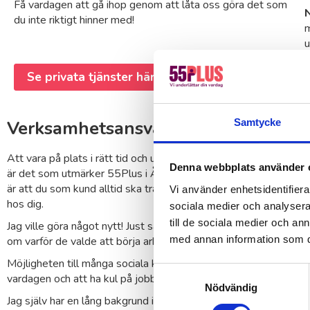
Få vardagen att gå ihop genom att låta oss göra det som
du inte riktigt hinner med!
m
u
Se privata tjänster här
Samtycke
Verksamhetsansvarig 55Plus Åkers
Att vara på plats i rätt tid och utföra jobbet professionellt 
Denna webbplats använder 
är det som utmärker 55Plus i Åkersberga. För oss är relationer
är att du som kund alltid ska träffa samma personer som utfö
Vi använder enhetsidentifierar
hos dig.
sociala medier och analysera 
till de sociala medier och a
Jag ville göra något nytt! Just så säger bland annat många av v
med annan information som du 
om varför de valde att börja arbeta hos oss.
Möjligheten till många sociala kontakter och att hjälpa till med a
Samtyckesval
vardagen och att ha kul på jobbet är viktiga ingredienser.
Nödvändig
Jag själv har en lång bakgrund inom servicebranschen, restaura