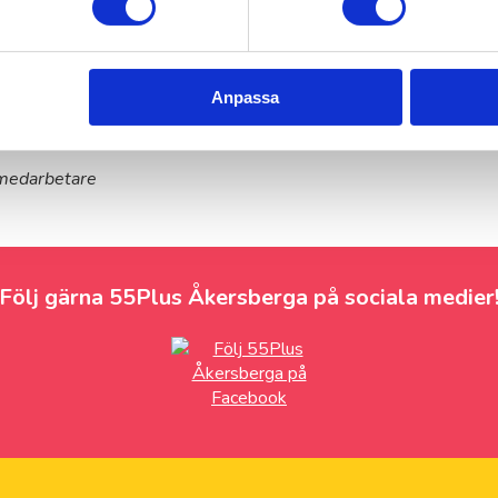
a mitt liv. Jag brinner för
gen till att jag startade upp
på hur vi kan hjälpa dig i
Anpassa
 medarbetare
Följ gärna 55Plus Åkersberga på sociala medier