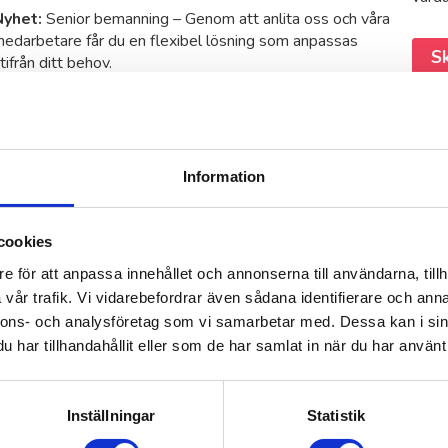
N
yhet:
Senior bemanning – Genom att anlita oss och våra
edarbetare får du en flexibel lösning som anpassas
Sk
tifrån ditt behov.
Läs mer och boka möte
Information
berga
Vill du skriva en re
med engagerade medarbetare
Vi skulle uppskatta om du vill skr
cookies
 A och O. Vår målsättning
tar bara några minuter men kan hjälp
r återkommande uppdrag
starta!
e för att anpassa innehållet och annonserna till användarna, tillh
vår trafik. Vi vidarebefordrar även sådana identifierare och anna
nnons- och analysföretag som vi samarbetar med. Dessa kan i sin
åra seniora medarbetare
Sk
har tillhandahållit eller som de har samlat in när du har använt 
tt höja livskvaliteten i
Inställningar
Statistik
ng, rese samt