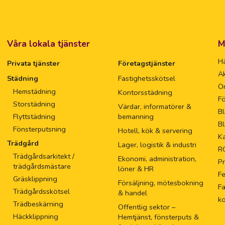
Våra lokala tjänster
M
Hä
Privata tjänster
Företagstjänster
Ak
Städning
Fastighetsskötsel
O
Hemstädning
Kontorsstädning
Fö
Storstädning
Värdar, informatörer &
Bl
Flyttstädning
bemanning
Bl
Fönsterputsning
Hotell, kök & servering
Ka
Trädgård
Lager, logistik & industri
R
Trädgårdsarkitekt /
Ekonomi, administration,
Pr
trädgårdsmästare
löner & HR
F
Gräsklippning
Försäljning, mötesbokning
Fa
Trädgårdsskötsel
& handel
k
Trädbeskärning
Offentlig sektor –
Häckklippning
Hemtjänst, fönsterputs &