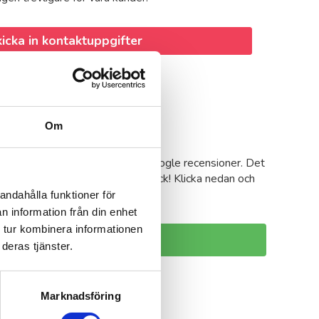
icka in kontaktuppgifter
Om
cension om oss?
iva en recension om oss genom Google recensioner. Det
a andra få bra hjälp så som du fick! Klicka nedan och
andahålla funktioner för
n information från din enhet
 tur kombinera informationen
riv Google recension
deras tjänster.
Marknadsföring