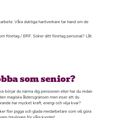
sarbete. Våra duktiga hantverkare tar hand om de
som företag / BRF. Söker ditt företag personal? Låt
obba som senior?
e börjar du närma dig pensionen eller har du redan
den magiska åldersgränsen men inser att du
arande har mycket kraft, energi och vilja kvar?
ker fler pigga och glada medarbetare som vill göra
gen trevligare för våra kunder!