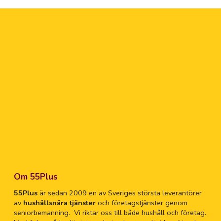
Ny
Ny
Nä
Ol
Os
Os
Par
Om 55Plus
55Plus
är sedan 2009 en av Sveriges största leverantörer
Pe
av
hushållsnära tjänster
och företagstjänster genom
seniorbemanning. Vi riktar oss till både hushåll och företag.