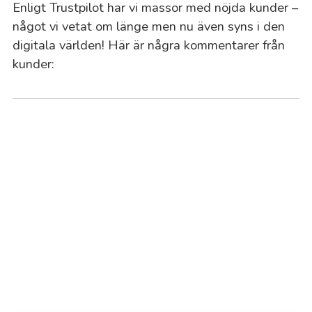
Enligt Trustpilot har vi massor med nöjda kunder –
något vi vetat om länge men nu även syns i den
Ha
digitala världen! Här är några kommentarer från
kunder:
Ha
Ha
He
Hj
Hu
Hu
Hu