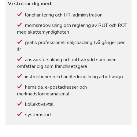
Vi stöttar dig med
Mj
lönehantering och HR-administration
momsredovisning och reglering av RUT och ROT
Mo
med skattemyndigheten
gratis professionell säljcoaching två gånger per
Mö
år
ansvarsförsäkring och rättsskydd som även
Mö
omfattar dig som franchisetagare
instruktioner och handledning kring arbetsmiljö
Mö
hemsida, e-postadresser och
marknadsföringsmaterial
Na
kollektivavtal
No
systemstöd.
No