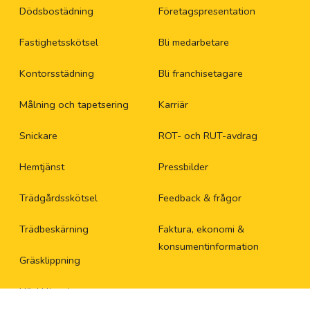
Dödsbostädning
Företagspresentation
Sk
Fastighetsskötsel
Bli medarbetare
So
Kontorsstädning
Bli franchisetagare
Målning och tapetsering
Karriär
So
Snickare
ROT- och RUT-avdrag
Sp
Hemtjänst
Pressbilder
St
Trädgårdsskötsel
Feedback & frågor
St
Trädbeskärning
Faktura, ekonomi &
konsumentinformation
Su
Gräsklippning
Häckklippning
Su