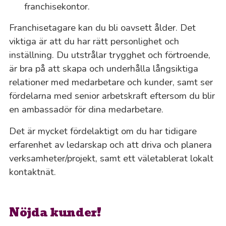
Fa
franchisekontor.
Franchisetagare kan du bli oavsett ålder. Det
Fi
viktiga är att du har rätt personlighet och
inställning. Du utstrålar trygghet och förtroende,
Ga
är bra på att skapa och underhålla långsiktiga
relationer med medarbetare och kunder, samt ser
Ga
fördelarna med senior arbetskraft eftersom du blir
en ambassadör för dina medarbetare.
Gi
Det är mycket fördelaktigt om du har tidigare
Gn
erfarenhet av ledarskap och att driva och planera
verksamheter/projekt, samt ett väletablerat lokalt
Gö
kontaktnät.
Ha
Nöjda kunder!
Ha