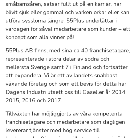
småbarnsåren, satsar fullt ut på en karriär, har
Bo
blivit sjuk eller gammal och varken orkar eller kan
utföra sysslorna längre. 55Plus underlättar i
Bo
vardagen för såväl medarbetare som kunder – ett
koncept som alla vinner på!
Bo
55Plus AB finns, med sina ca 40 franchisetagare,
representerade i stora delar av södra och
Br
mellersta Sverige samt 7 i Finland och fortsätter
att expandera. Vi är ett av landets snabbast
Br
växande företag och som ett bevis för detta har
Dagens Industri utsett oss till Gaseller år 2014,
Bå
2015, 2016 och 2017.
Da
Tillväxten har möjliggjorts av våra kompetenta
franchisetagare och medarbetare som dagligen
Ed
levererar tjänster med hög service till