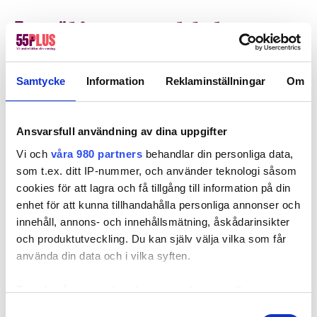
Hy
Anmäl intresse och boka ett
personligt möte
Hä
Är du intresserad av att av att bli franchisetagare
Samtycke
Information
Reklaminställningar
Om
för 55Plus eller känner du någon som kan vara
Hä
intresserad? På sidan
Här söker vi
franchisetagare
listar vi de lediga orter som vi
Ansvarsfull användning av dina uppgifter
Hä
fokuserar på just nu.
Vi och
våra 980 partners
behandlar din personliga data,
som t.ex. ditt IP-nummer, och använder teknologi såsom
Hä
Saknas din ort i listan? Inga problem! Skicka bara
cookies för att lagra och få tillgång till information på din
in din intresseanmälan via formuläret nedan så
enhet för att kunna tillhandahålla personliga annonser och
Hö
återkommer vi med förslag på tid och plats för
innehåll, annons- och innehållsmätning, åskådarinsikter
möte!
och produktutveckling. Du kan själv välja vilka som får
Hö
använda din data och i vilka syften.
Ta reda på mer om hur dina personliga uppgifter
Hö
Namn
*
behandlas och ställ in dina preferenser i
detaljsektionen
.
Samtyckesval