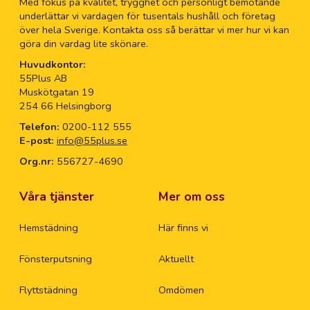
Med fokus på kvalitet, trygghet och personligt bemötande
Ri
underlättar vi vardagen för tusentals hushåll och företag
över hela Sverige. Kontakta oss så berättar vi mer hur vi kan
Ro
göra din vardag lite skönare.
Huvudkontor:
55Plus AB
Ro
Muskötgatan 19
254 66 Helsingborg
Sa
Telefon:
0200-112 555
E-post:
info@55plus.se
Si
Org.nr:
556727-4690
Sj
Våra tjänster
Mer om oss
Hemstädning
Här finns vi
Sk
Fönsterputsning
Aktuellt
Sk
Flyttstädning
Omdömen
Sk