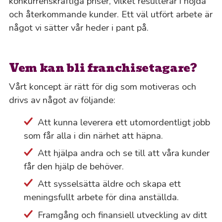
konkurrenskraftiga priser, vilket resulterar i nöjda
Ek
och återkommande kunder. Ett väl utfört arbete är
något vi sätter vår heder i pant på.
Em
En
Vem kan bli franchisetagare?
Vårt koncept är rätt för dig som motiveras och
En
drivs av något av följande:
Es
Att kunna leverera ett utomordentligt jobb
som får alla i din närhet att häpna.
Es
Att hjälpa andra och se till att våra kunder
får den hjälp de behöver.
Fa
Att sysselsätta äldre och skapa ett
meningsfullt arbete för dina anställda.
Fa
Framgång och finansiell utveckling av ditt