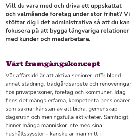
Vill du vara med och driva ett uppskattat
och välmående företag under stor frihet? Vi
stöttar dig i det administrativa så att du kan
fokusera på att bygga långvariga relationer
med kunder och medarbetare.
Al
Vårt framgångskoncept
Al
Vår affärsidé är att aktiva seniorer utför bland
An
annat städning, trädgårdsarbete och renoveringar
hos privatpersoner, företag och kommuner. Idag
Bj
finns det många erfarna, kompetenta pensionärer
som saknar känslan av att bidra, gemenskap,
Bo
dagsrutin och meningsfulla aktiviteter. Samtidigt
hinner många människor inte med sina
Bo
hushållssysslor – kanske är man mitt i