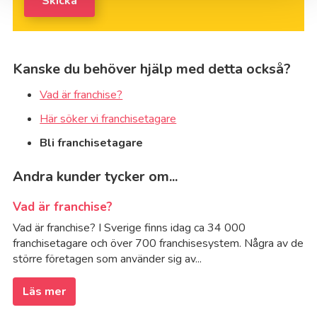
Skicka
Ku
Ku
Kanske du behöver hjälp med detta också?
Kä
Vad är franchise?
Här söker vi franchisetagare
La
Bli franchisetagare
La
Andra kunder tycker om...
La
Vad är franchise?
Vad är franchise? I Sverige finns idag ca 34 000
Le
franchisetagare och över 700 franchisesystem. Några av de
större företagen som använder sig av...
Le
Läs mer
Li