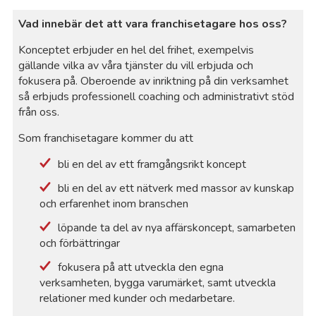
Vad innebär det att vara franchisetagare hos oss?
Li
Konceptet erbjuder en hel del frihet, exempelvis
gällande vilka av våra tjänster du vill erbjuda och
Lj
fokusera på. Oberoende av inriktning på din verksamhet
så erbjuds professionell coaching och administrativt stöd
Lj
från oss.
Som franchisetagare kommer du att
L
bli en del av ett framgångsrikt koncept
Lu
bli en del av ett nätverk med massor av kunskap
och erfarenhet inom branschen
Lu
löpande ta del av nya affärskoncept, samarbeten
och förbättringar
Ma
fokusera på att utveckla den egna
verksamheten, bygga varumärket, samt utveckla
relationer med kunder och medarbetare.
Ma