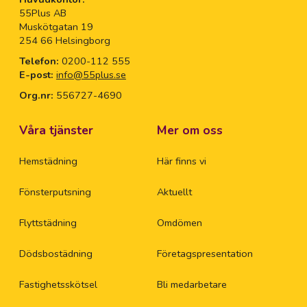
Jär
55Plus AB
Muskötgatan 19
254 66 Helsingborg
Jö
Telefon:
0200-112 555
E-post:
info@55plus.se
Ka
Org.nr:
556727-4690
Ka
Våra tjänster
Mer om oss
Hemstädning
Här finns vi
Ka
Fönsterputsning
Aktuellt
Ka
Flyttstädning
Omdömen
Kl
Dödsbostädning
Företagspresentation
Kr
Fastighetsskötsel
Bli medarbetare