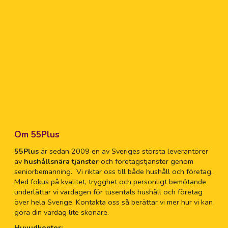
Hy
Hä
Hä
Hä
Hä
Om 55Plus
55Plus
är sedan 2009 en av Sveriges största leverantörer
Hö
av
hushållsnära tjänster
och företagstjänster genom
seniorbemanning. Vi riktar oss till både hushåll och företag.
Med fokus på kvalitet, trygghet och personligt bemötande
Hö
underlättar vi vardagen för tusentals hushåll och företag
över hela Sverige. Kontakta oss så berättar vi mer hur vi kan
Hö
göra din vardag lite skönare.
Huvudkontor: