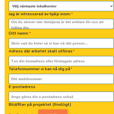
Bo
Jag är intresserad av hjälp inom:
*
Bo
Ditt namn:
*
Bo
Br
Adress där arbetet skall utföras
*
Br
Telefonnummer vi kan nå dig på
*
Bå
E-postadress
Da
Ed
Bild/filer på projektet (frivilligt)