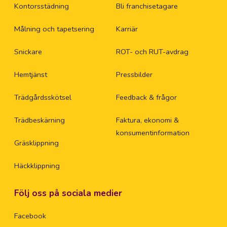
Ku
Kontorsstädning
Bli franchisetagare
Målning och tapetsering
Karriär
Ku
Snickare
ROT- och RUT-avdrag
Kä
Hemtjänst
Pressbilder
La
Trädgårdsskötsel
Feedback & frågor
La
Trädbeskärning
Faktura, ekonomi &
konsumentinformation
La
Gräsklippning
Häckklippning
Le
Följ oss på sociala medier
Le
Facebook
Li