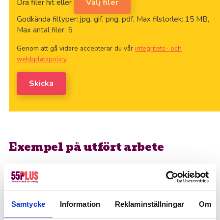
Dra filer hit eller
Välj filer
Ek
Godkända filtyper: jpg, gif, png, pdf, Max filstorlek: 15 MB,
Max antal filer: 5.
Em
Genom att gå vidare accepterar du vår
integritets- och
webbplatspolicy
.
En
Skicka
En
Es
Es
Exempel på utfört arbete
Fa
Tapetsering före
Tapetsering arbete
Tapetsering efter
pågår
Fa
Samtycke
Information
Reklaminställningar
Om
Ommålning före
Ommålning efter