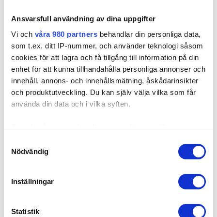
Fa
Kanske du behöver hjälp med detta också?
Ansvarsfull användning av dina uppgifter
Målning och tapetsering
Fi
Vi och
våra 980 partners
behandlar din personliga data,
Snickare
som t.ex. ditt IP-nummer, och använder teknologi såsom
Ga
cookies för att lagra och få tillgång till information på din
Andra kunder tycker om...
enhet för att kunna tillhandahålla personliga annonser och
Ga
innehåll, annons- och innehållsmätning, åskådarinsikter
Snickare
och produktutveckling. Du kan själv välja vilka som får
Snickare & bygg Våra snickare, med många år inom yrket,
använda din data och i vilka syften.
Gi
tar sig an allt ifrån att sätta dit den där sista listen till att ta
ett helhetsansvar...
Ta reda på mer om hur dina personliga uppgifter
Gn
behandlas och ställ in dina preferenser i
detaljsektionen
.
Samtyckesval
Läs mer
Du kan ändra eller dra tillbaka ditt samtycke när som
Nödvändig
Gö
helst från cookie-förklaringen.
Att tänka på
Inställningar
Ha
Vi använder enhetsidentifierare för att anpassa innehållet
För att kunna nyttja ROT-avdraget så måste du vara
och annonserna till användarna, tillhandahålla funktioner
ägare till fastigheten vid arbetets utförande. ROT-avdrag
för sociala medier och analysera vår trafik. Vi
går därför inte att nyttja i hyreslägenheter, utan arbetet
Ha
Statistik