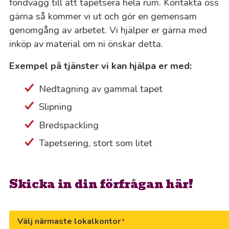
fondvägg till att tapetsera hela rum. Kontakta oss
gärna så kommer vi ut och gör en gemensam
genomgång av arbetet. Vi hjälper er gärna med
inköp av material om ni önskar detta.
Exempel på tjänster vi kan hjälpa er med:
Al
Nedtagning av gammal tapet
Al
Slipning
Bredspackling
An
Tapetsering, stort som litet
Bj
Skicka in din förfrågan här!
Bo
Bo
Välj närmaste lokalkontor
*