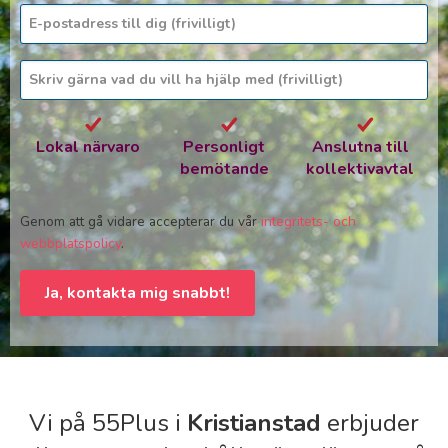
Lokal närvaro
Personligt
Anslutna till
bemötande
kollektivavtal
Genom att gå vidare accepterar du vår
integritets- och
webbplatspolicy
.
Ja, kontakta mig snabbt!
Vi på 55Plus i
Kristianstad
erbjuder