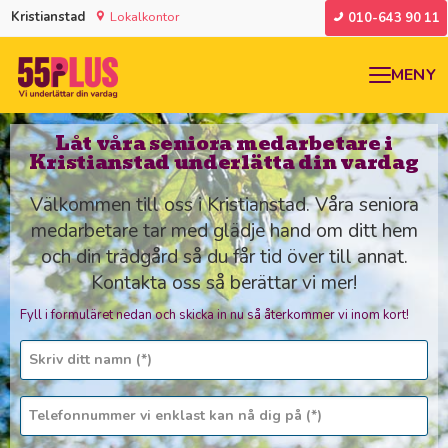
Kristianstad
Lokalkontor
010-643 90 11
MENY
Låt våra seniora medarbetare i
Kristianstad underlätta din vardag
Välkommen till oss i Kristianstad. Våra seniora
medarbetare tar med glädje hand om ditt hem
och din trädgård så du får tid över till annat.
Kontakta oss så berättar vi mer!
Fyll i formuläret nedan och skicka in nu så återkommer vi inom kort!