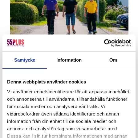
Bli medarbetare
Samtycke
Information
Om
Börjar du närma dig pensionen, eller redan uppnått den
magiska åldersgränsen och insett att du fortfarande har
mycket energi och vilja kvar?
Denna webbplats använder cookies
Vi använder enhetsidentifierare för att anpassa innehållet
Skicka in ansökan
och annonserna till användarna, tillhandahålla funktioner
för sociala medier och analysera vår trafik. Vi
vidarebefordrar även sådana identifierare och annan
information från din enhet till de sociala medier och
Verksamhetsansvarig 55Plus Kristianstad
annons- och analysföretag som vi samarbetar med.
Dessa kan i sin tur kombinera informationen med annan