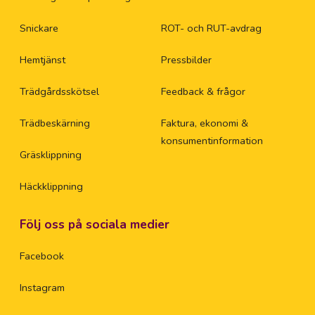
Snickare
ROT- och RUT-avdrag
Ek
Hemtjänst
Pressbilder
Em
Trädgårdsskötsel
Feedback & frågor
En
Trädbeskärning
Faktura, ekonomi &
konsumentinformation
En
Gräsklippning
Häckklippning
Es
Följ oss på sociala medier
Es
Facebook
Fa
Instagram
Fa