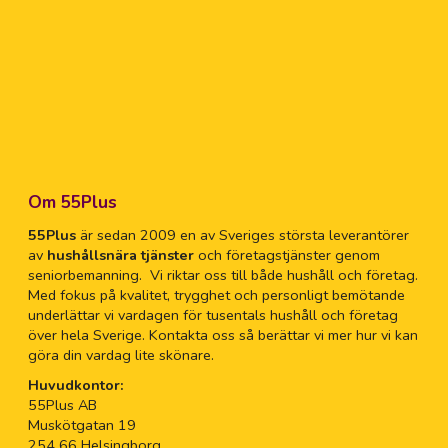
Al
Om 55Plus
55Plus
är sedan 2009 en av Sveriges största leverantörer
Al
av
hushållsnära tjänster
och företagstjänster genom
seniorbemanning. Vi riktar oss till både hushåll och företag.
An
Med fokus på kvalitet, trygghet och personligt bemötande
underlättar vi vardagen för tusentals hushåll och företag
över hela Sverige. Kontakta oss så berättar vi mer hur vi kan
Bj
göra din vardag lite skönare.
Huvudkontor:
Bo
55Plus AB
Muskötgatan 19
254 66 Helsingborg