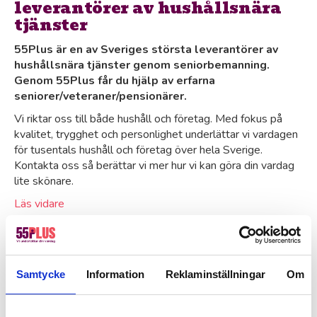
leverantörer av hushållsnära
tjänster
55Plus är en av Sveriges största leverantörer av
hushållsnära tjänster genom seniorbemanning.
Genom 55Plus får du hjälp av erfarna
seniorer/veteraner/pensionärer.
Vi riktar oss till både hushåll och företag. Med fokus på
kvalitet, trygghet och personlighet underlättar vi vardagen
för tusentals hushåll och företag över hela Sverige.
Kontakta oss så berättar vi mer hur vi kan göra din vardag
lite skönare.
Läs vidare
Företag / B2B
Samtycke
Information
Reklaminställningar
Om
55Plus är er leverantör för
företagstjänster
genom
seniorbemanning. Hos oss får ni hjälp av erfarna
seniorer/veteraner/pensionärer som levererar med både