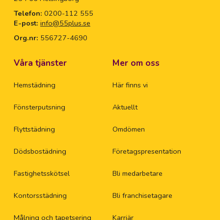
Bo
Telefon:
0200-112 555
E-post:
info@55plus.se
Bo
Org.nr:
556727-4690
Bo
Våra tjänster
Mer om oss
Bo
Hemstädning
Här finns vi
Fönsterputsning
Aktuellt
Br
Flyttstädning
Omdömen
Br
Dödsbostädning
Företagspresentation
Bå
Fastighetsskötsel
Bli medarbetare
Da
Kontorsstädning
Bli franchisetagare
Ed
Målning och tapetsering
Karriär