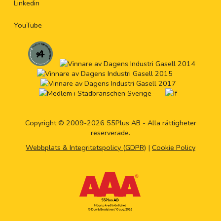
Linkedin
Fa
YouTube
Fi
Ga
Ga
Copyright © 2009-2026 55Plus AB - Alla rättigheter
Gi
reserverade.
Webbplats & Integritetspolicy (GDPR)
|
Cookie Policy
Gn
Gö
Ha