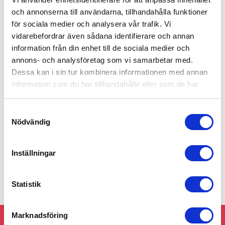
löpande uppdrag skickar vi dessutom samma medarbetare
och annonserna till användarna, tillhandahålla funktioner
varje gång – för din trygghet!
för sociala medier och analysera vår trafik. Vi
Vårt kontor ligger i gamla slakthuset vid Lindövägen – kom
vidarebefordrar även sådana identifierare och annan
gärna förbi eller slå en signal för att få veta mer om hur din
information från din enhet till de sociala medier och
vardag kan bli enklare!
annons- och analysföretag som vi samarbetar med.
Dessa kan i sin tur kombinera informationen med annan
Jag hjälper gärna dig!
information som du har tillhandahållit eller som de har
Har du några frågor eller funderingar tveka inte ta kontakt
samlat in när du har använt deras tjänster.
med mig!
Samtyckesval
Nödvändig
David Sundberg
Verksamhetsansvarig för 55Plus Norrköping
Inställningar
011 25 73 90
norrkoping@55plus.se
Statistik
Marknadsföring