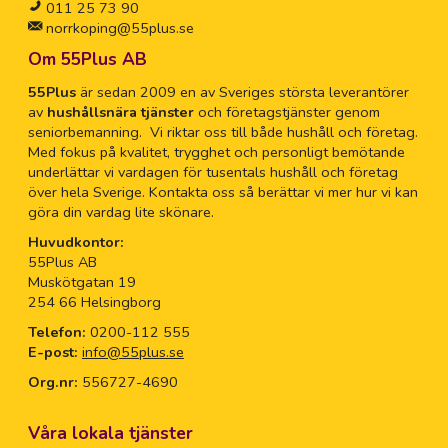
011 25 73 90
norrkoping@55plus.se
Om 55Plus AB
55Plus
är sedan 2009 en av Sveriges största leverantörer
av
hushållsnära tjänster
och företagstjänster genom
seniorbemanning. Vi riktar oss till både hushåll och företag.
Med fokus på kvalitet, trygghet och personligt bemötande
underlättar vi vardagen för tusentals hushåll och företag
över hela Sverige. Kontakta oss så berättar vi mer hur vi kan
göra din vardag lite skönare.
Huvudkontor:
55Plus AB
Muskötgatan 19
254 66 Helsingborg
Telefon:
0200-112 555
E-post:
info@55plus.se
Org.nr:
556727-4690
Våra lokala tjänster