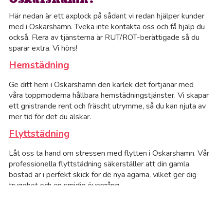
Här nedan är ett axplock på sådant vi redan hjälper kunder
med i Oskarshamn. Tveka inte kontakta oss och få hjälp du
också. Flera av tjänsterna är RUT/ROT-berättigade så du
sparar extra. Vi hörs!
Hemstädning
Ge ditt hem i Oskarshamn den kärlek det förtjänar med
våra toppmoderna hållbara hemstädningstjänster. Vi skapar
Al
ett gnistrande rent och fräscht utrymme, så du kan njuta av
mer tid för det du älskar.
Al
Flyttstädning
An
Låt oss ta hand om stressen med flytten i Oskarshamn. Vår
professionella flyttstädning säkerställer att din gamla
bostad är i perfekt skick för de nya ägarna, vilket ger dig
Bj
trygghet och en smidig övergång.
Dödsbostädning
Bo