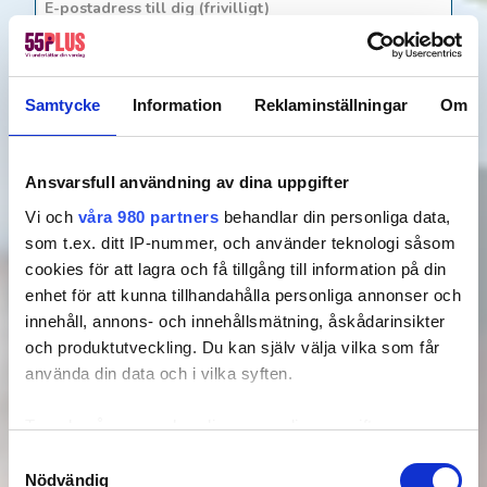
Samtycke
Information
Reklaminställningar
Om
Lokal närvaro
Personligt
Anslutna till
bemötande
kollektivavtal
Ansvarsfull användning av dina uppgifter
Vi och
våra 980 partners
behandlar din personliga data,
Genom att gå vidare accepterar du vår
integritets- och
som t.ex. ditt IP-nummer, och använder teknologi såsom
webbplatspolicy
.
cookies för att lagra och få tillgång till information på din
enhet för att kunna tillhandahålla personliga annonser och
Ja, kontakta mig snabbt!
innehåll, annons- och innehållsmätning, åskådarinsikter
Välkommen till 55Plus i
Oskarshamn
. Vi
och produktutveckling. Du kan själv välja vilka som får
använda din data och i vilka syften.
erbjuder alla typer av hushållsnära tjänster så
som städning, tvättning, fönsterputsning och
Ta reda på mer om hur dina personliga uppgifter
trädgårdsarbeten. Dessutom har vi duktiga
behandlas och ställ in dina preferenser i
detaljsektionen
.
Samtyckesval
hantverkare i vår seniorpool som kan hjälpa
Du kan ändra eller dra tillbaka ditt samtycke när som
Nödvändig