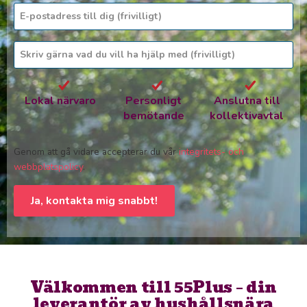
Lokal närvaro
Personligt
Anslutna till
bemötande
kollektivavtal
Genom att gå vidare accepterar du vår
integritets- och
webbplatspolicy
.
Ja, kontakta mig snabbt!
Välkommen till 55Plus – din
leverantör av hushållsnära