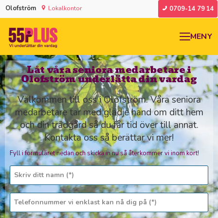
Olofström
Lokalkontor
0709-14 79 14
MENY
Låt våra seniora medarbetare i
Olofström underlätta din vardag
Välkommen till oss i Olofström. Våra seniora
medarbetare tar med glädje hand om ditt hem
och din trädgård så du får tid över till annat.
Kontakta oss så berättar vi mer!
Fyll i formuläret nedan och skicka in nu så återkommer vi inom kort!