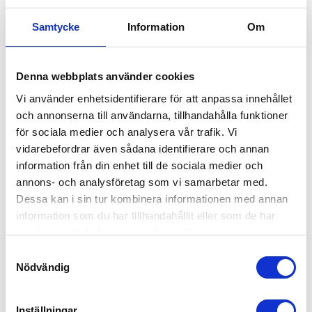
Samtycke
Information
Om
Denna webbplats använder cookies
Vi använder enhetsidentifierare för att anpassa innehållet
och annonserna till användarna, tillhandahålla funktioner
för sociala medier och analysera vår trafik. Vi
vidarebefordrar även sådana identifierare och annan
information från din enhet till de sociala medier och
annons- och analysföretag som vi samarbetar med.
Bli medarbetare
Dessa kan i sin tur kombinera informationen med annan
information som du har tillhandahållit eller som de har
Kanske börjar du närma dig pensionen eller har du redan
samlat in när du har använt deras tjänster.
nått den magiska åldersgränsen men inser att du
Samtyckesval
fortfarande har mycket kraft, energi och vilja kvar? Vi söker
Nödvändig
fler pigga och glada medarbetare som vill göra vardagen
trevligare för våra kunder! Vill du vara med och bidra och
göra skillnad för våra kunder i deras vardag?
Inställningar