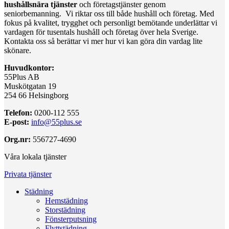
hushållsnära tjänster
och företagstjänster genom
seniorbemanning. Vi riktar oss till både hushåll och företag. Med
fokus på kvalitet, trygghet och personligt bemötande underlättar vi
vardagen för tusentals hushåll och företag över hela Sverige.
Kontakta oss så berättar vi mer hur vi kan göra din vardag lite
skönare.
Huvudkontor:
55Plus AB
Muskötgatan 19
254 66 Helsingborg
Telefon:
0200-112 555
E-post:
info@55plus.se
Org.nr:
556727-4690
Våra lokala tjänster
Privata tjänster
Städning
Hemstädning
Storstädning
Fönsterputsning
Flyttstädning