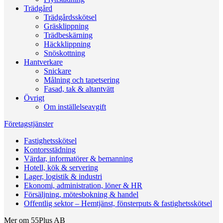
Trädgård
Trädgårdsskötsel
Gräsklippning
Trädbeskärning
Häckklippning
Snöskottning
Hantverkare
Snickare
Målning och tapetsering
Fasad, tak & altantvätt
Övrigt
Om inställelseavgift
Företagstjänster
Fastighetsskötsel
Kontorsstädning
Värdar, informatörer & bemanning
Hotell, kök & servering
Lager, logistik & industri
Ekonomi, administration, löner & HR
Försäljning, mötesbokning & handel
Offentlig sektor – Hemtjänst, fönsterputs & fastighetsskötsel
Mer om 55Plus AB