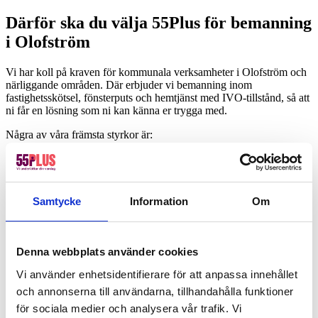
Därför ska du välja 55Plus för bemanning
i Olofström
Vi har koll på kraven för kommunala verksamheter i Olofström och
närliggande områden. Där erbjuder vi bemanning inom
fastighetsskötsel, fönsterputs och hemtjänst med IVO-tillstånd, så att
ni får en lösning som ni kan känna er trygga med.
Några av våra främsta styrkor är:
Trevliga, erfarna seniorer med yrkesstolthet
IVO-tillstånd för att garantera trygghet
Snabb tillgång till personal vid tillfälliga behov eller längre
uppdrag
Samtycke
Information
Om
Endast arbetad tid faktureras – inga dolda avgifter
Dedikerad kontaktperson genom hela samarbetet
Så tycker våra kunder i Olofström
Denna webbplats använder cookies
Vi använder enhetsidentifierare för att anpassa innehållet
Vi har 4,5 på Trustpilot! Bli lika nöjd som tusentals andra genom att
och annonserna till användarna, tillhandahålla funktioner
anlita 55Plus.
för sociala medier och analysera vår trafik. Vi