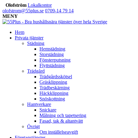
Olofström
Lokalkontor
olofstrom@55plus.se
0709-14 79 14
MENY
Hem
Privata tjänster
Städning
Hemstädning
Storstädning
Fönsterputsning
Flyttstädning
Trädgård
Trädgårdsskötsel
Gräsklippning
Trädbeskärning
Häckklippning
Snöskottning
Hantverkare
Snickare
Målning och tapetsering
Fasad, tak & altantvätt
Övrigt
Om inställelseavgift
Företagstjänster