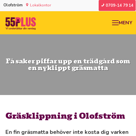
Olofström
Lokalkontor
0709-14 79 14
MENY
Få saker piffar upp en trädgård som
en nyklippt gräsmatta
Gräsklippning i Olofström
En fin gräsmatta behöver inte kosta dig varken