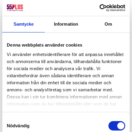
Olofström om gräsklippningen
“Trädgårdsarbete i Olofström blev jättebra!”
Samtycke
Information
Om
Jag känner att jag kan lita på alla jag har kontakt med på
55+. Bra kommunikation & alla är supertrevliga & bra
resultat på de tjänster jag beställt. Städ. Trädgård & nu
Denna webbplats använder cookies
väntar jag på ny altan!
Linda
Vi använder enhetsidentifierare för att anpassa innehållet
och annonserna till användarna, tillhandahålla funktioner
för sociala medier och analysera vår trafik. Vi
vidarebefordrar även sådana identifierare och annan
Kontakta oss för gräsklippning
information från din enhet till de sociala medier och
i Olofström
annons- och analysföretag som vi samarbetar med.
Gräsklippning är inte för alla. För vissa kan det
Dessa kan i sin tur kombinera informationen med annan
vara en fysisk utmaning som de inte klarar av,
information som du har tillhandahållit eller som de har
samlat in när du har använt deras tjänster.
eller helt enkelt något som inte passar in i deras
stressiga vardag. Boka din tid för gräsklippning i
Samtyckesval
Nödvändig
Olofström, så hör vi av oss för att diskutera dina