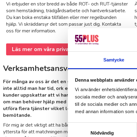
Vi erbjuder en stor bredd av både ROT- och RUT-tjänster
Ä
som hemstädning, trädgårdsarbete och hantverksarbete.
s
Du kan boka enstaka tillfällen eller mer regelbunden
h
hjälp. Vi skräddarsyr det som passar just dig. Kontakta
t
oss för mer information.
b
Läs mer om våra privattjänster
Samtycke
Verksamhetsansvarig 55Plus Vällin
Denna webbplats använder 
För många av oss är det en stor utmaning att få livspussl
inte alltid man har tid, ork eller kunskap om det som be
Vi använder enhetsidentifierar
kunder uppskattar att vi har ett brett tjänsteutbud vilket
sociala medier och analysera 
om man behöver hjälp med lite av varje. I många fall har
till de sociala medier och a
utföra flera tjänster vilket leder till en extra trygghet o
med annan information som du 
bemötande.
För mig är det viktigt att ha både nöjda kunder och nöjda medarb
Samtyckesval
yttersta för att matchningen mot ditt behov och medarbetare
Nödvändig