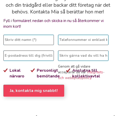
och din trädgård eller backar ditt företag när det
behövs. Kontakta Mia så berättar hon mer!
Fyll i formuläret nedan och skicka in nu så återkommer vi
inom kort!
Genom att gå vidare
Lokal
Personligt
Anslutna till
accepterar du vår
integritets-
närvaro
bemötande
kollektivavtal
och webbplatspolicy
.
Ja, kontakta mig snabbt!