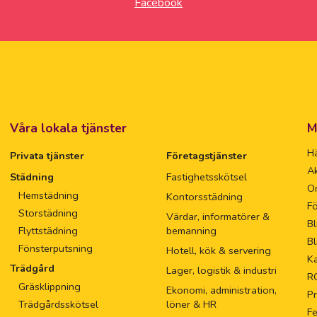
Våra lokala tjänster
M
Hä
Privata tjänster
Företagstjänster
Ak
Städning
Fastighetsskötsel
O
Hemstädning
Kontorsstädning
Fö
Storstädning
Värdar, informatörer &
Bl
Flyttstädning
bemanning
Bl
Fönsterputsning
Hotell, kök & servering
Ka
Trädgård
Lager, logistik & industri
R
Gräsklippning
Ekonomi, administration,
Pr
Trädgårdsskötsel
löner & HR
F