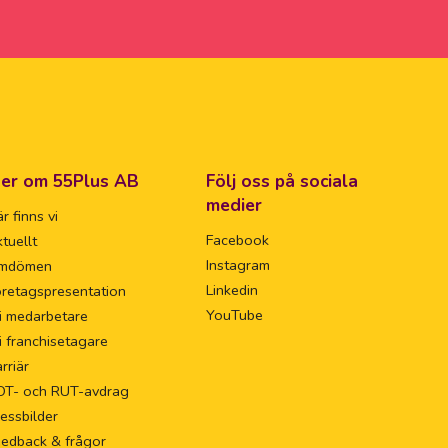
er om 55Plus AB
Följ oss på sociala
medier
r finns vi
Facebook
tuellt
Instagram
mdömen
Linkedin
retagspresentation
YouTube
i medarbetare
i franchisetagare
rriär
OT- och RUT-avdrag
essbilder
eedback & frågor