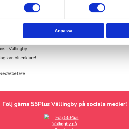
ande när man prickar rätt.
h kände att nu är det dags
nchisetagare åt just
ter alltid kunder,
taglig när man jobbar med
Anpassa
cket mer att ge.
erfarenhet från att ha
ns i Vällingby.
g kan bli enklare!
 medarbetare
Följ gärna 55Plus Vällingby på sociala medier!