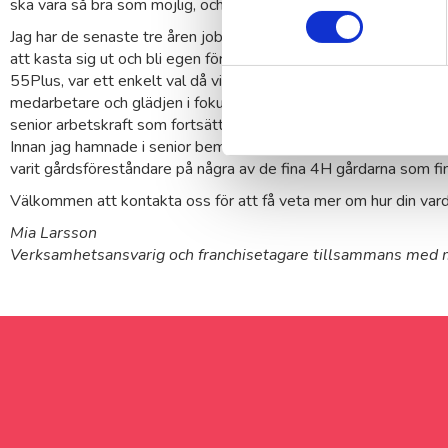
ska vara så bra som möjlig, och det är alltid lika kul och inspirer
Jag har de senaste tre åren jobbat som anställd i branschen, oc
att kasta sig ut och bli egen företagare. Att jag valde att bli fra
55Plus, var ett enkelt val då vi delar samma värderingar, och sät
medarbetare och glädjen i fokus. Och just glädjen blir extra på
senior arbetskraft som fortsätter att jobba för att de har så my
Innan jag hamnade i senior bemanningsbranschen har jag 20 års 
varit gårdsföreståndare på några av de fina 4H gårdarna som fin
Välkommen att kontakta oss för att få veta mer om hur din varda
Mia Larsson
Verksamhetsansvarig och franchisetagare tillsammans med