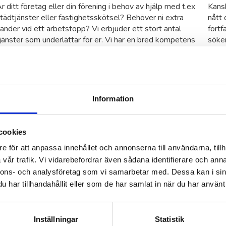
r ditt företag eller din förening i behov av hjälp med t.ex
Kansk
tädtjänster eller fastighetsskötsel? Behöver ni extra
nått 
änder vid ett arbetstopp? Vi erbjuder ett stort antal
fortf
jänster som underlättar för er. Vi har en bred kompetens
söker
land våra seniorer.
varda
Läs vidare och boka möte
S
Information
gby
cookies
et att gå ihop. Det är
höver göras. Många
e för att anpassa innehållet och annonserna till användarna, tillh
 underlättar lite extra
vår trafik. Vi vidarebefordrar även sådana identifierare och anna
 vi medarbetare som kan
nnons- och analysföretag som vi samarbetar med. Dessa kan i sin
ch ett mer personligt
har tillhandahållit eller som de har samlat in när du har använt 
etare. Därför gör vi vårt
ns behov och kompetens
Inställningar
Statistik