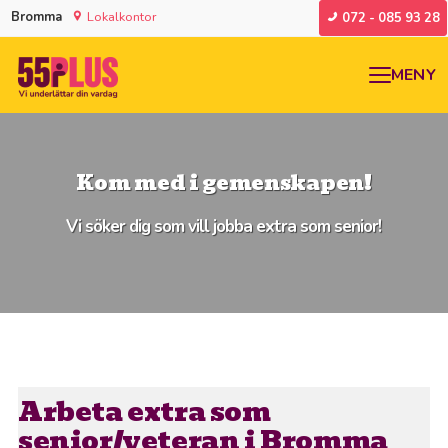
Bromma
Lokalkontor
072 - 085 93 28
MENY
Kom med i gemenskapen!
Vi söker dig som vill jobba extra som senior!
Arbeta extra som
senior/veteran i Bromma