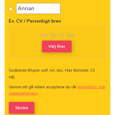
Ev. CV / Personligt brev
Dra filer hit eller
Välj filer
Godkända filtyper: pdf, txt, doc, Max filstorlek: 15
MB.
Genom att gå vidare accepterar du vår
integritets- och
webbplatspolicy
.
Skicka