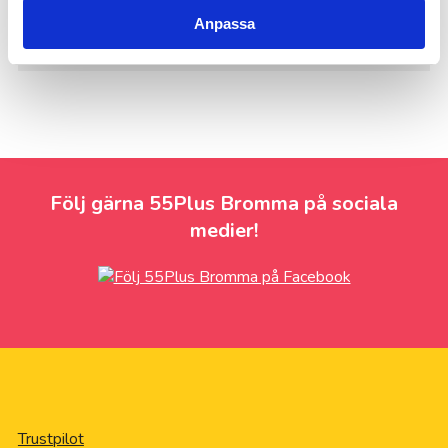
vid inkomstårets ingång.
Anpassa
Mer information och skattetabeller finner du här.
Följ gärna 55Plus Bromma på sociala
medier!
Trustpilot