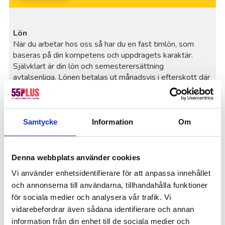
Lön
När du arbetar hos oss så har du en fast timlön, som
baseras på din kompetens och uppdragets karaktär.
Självklart är din lön och semesterersättning
avtalsenliga. Lönen betalas ut månadsvis i efterskott där
utbetalning sker den 25:e varje månad. En
lönespecifikation skickas hem till dig några dagar innan
utbetalning.
Samtycke
Information
Om
Körersättning
Körersättning utgår när du tar dig till och från samt
mellan kunderna. Ersättningen utgår från skatteverkets
Denna webbplats använder cookies
regler, mer information finns på
Skatteverkets hemsida
.
Vi använder enhetsidentifierare för att anpassa innehållet
Försäkring och personlig säkerhet
och annonserna till användarna, tillhandahålla funktioner
Som anställd hos 55Plus är du försäkrad under uppdrag,
för sociala medier och analysera vår trafik. Vi
samt under resa till och från arbete, genom vår försäkring
vidarebefordrar även sådana identifierare och annan
hos Fora som täcker utlägg i samband med skador.
information från din enhet till de sociala medier och