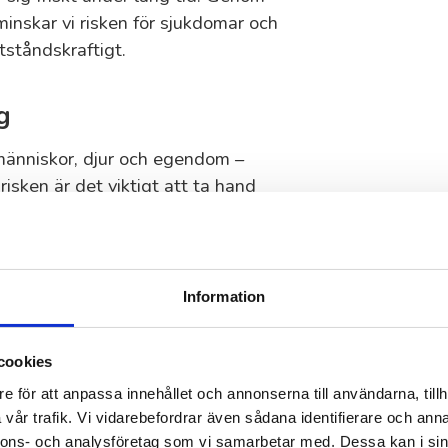
minskar vi risken för sjukdomar och
tståndskraftigt.
g
 människor, djur och egendom –
risken är det viktigt att ta hand
utför trädbeskärning i Bromma tar vi
 kraftledningar och stärker trädets
en är detta ännu viktigare för att
Information
cookies
eskärning i
e för att anpassa innehållet och annonserna till användarna, tillh
vår trafik. Vi vidarebefordrar även sådana identifierare och anna
nnons- och analysföretag som vi samarbetar med. Dessa kan i sin