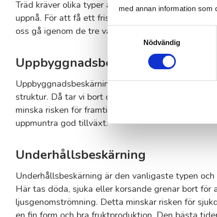
Träd kräver olika typer av beskärning beroende på d
med annan information som du 
uppnå. För att få ett friskt och välväxande träd gäl
oss gå igenom de tre vanligaste metoderna.
Samtyckesval
Nödvändig
Uppbyggnadsbeskärning
Uppbyggnadsbeskärning fokuserar på att ge unga 
struktur. Då tar vi bort oönskade grenar, så att vi t
minska risken för framtida skador. Oftast sker denn
uppmuntra god tillväxt.
Underhållsbeskärning
Underhållsbeskärning är den vanligaste typen och syf
Här tas döda, sjuka eller korsande grenar bort för a
ljusgenomströmning. Detta minskar risken för sjukd
en fin form och bra fruktproduktion. Den bästa tid