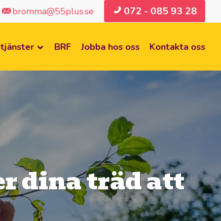
072 - 085 93 28
bromma@55plus.se
tjänster
BRF
Jobba hos oss
Kontakta oss
 dina träd att