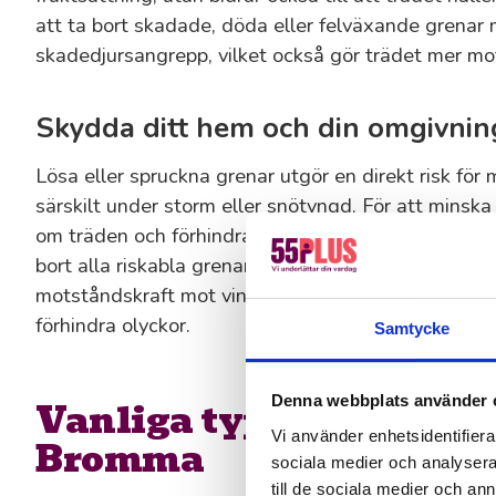
att ta bort skadade, döda eller felväxande grenar 
skadedjursangrepp, vilket också gör trädet mer mo
Skydda ditt hem och din omgivnin
Lösa eller spruckna grenar utgör en direkt risk för
särskilt under storm eller snötyngd. För att minska 
om träden och förhindra att de blir farliga. När vi 
bort alla riskabla grenar nära byggnader, vägar och
motståndskraft mot vindbrott. I tätbebyggda områd
förhindra olyckor.
Samtycke
Denna webbplats använder 
Vanliga typer av trädb
Vi använder enhetsidentifierar
Bromma
sociala medier och analysera 
till de sociala medier och a