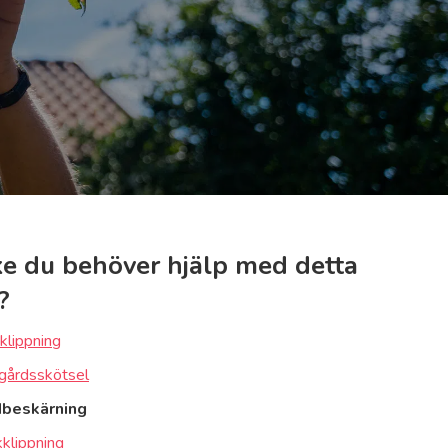
e du behöver hjälp med detta
?
klippning
gårdsskötsel
dbeskärning
klippning