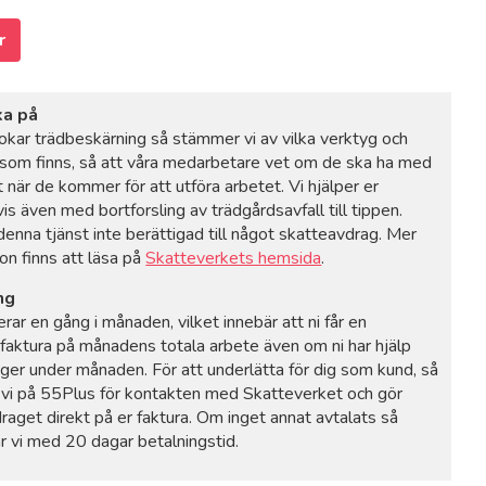
r
ka på
okar trädbeskärning så stämmer vi av vilka verktyg och
som finns, så att våra medarbetare vet om de ska ha med
 när de kommer för att utföra arbetet. Vi hjälper er
vis även med bortforsling av trädgårdsavfall till tippen.
denna tjänst inte berättigad till något skatteavdrag. Mer
on finns att läsa på
Skatteverkets hemsida
.
ng
erar en gång i månaden, vilket innebär att ni får en
faktura på månadens totala arbete även om ni har hjälp
nger under månaden. För att underlätta för dig som kund, så
 vi på 55Plus för kontakten med Skatteverket och gör
aget direkt på er faktura. Om inget annat avtalats så
ar vi med 20 dagar betalningstid.