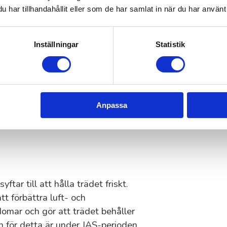
eras ålder, hälsa och vad du vill
har tillhandahållit eller som de har samlat in när du har använt 
ler det att använda rätt teknik. Låt
Inställningar
Statistik
träd en stark och balanserad
idigt kan forma trädets tillväxt och
Anpassa
a beskärning på vårvintern för att
tar till att hålla trädet friskt.
tt förbättra luft- och
omar och gör att trädet behåller
en för detta är under JAS-perioden