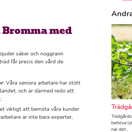
Andra
 i Bromma med
rbjuder säker och noggrann
räd får precis den vård de
er
: Våra seniora arbetare har stött
 landet, och är därmed redo att
.
Trädgå
det viktigt att bemöta våra kunder
Trädgårdsh
arbetare är inte bara experter,
behöva lyf
när det...