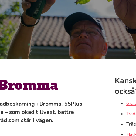
i Bromma
Kansk
också
 trädbeskärning i Bromma. 55Plus
Gräs
a – som ökad tillväxt, bättre
Träd
räd som står i vägen.
Trä
Häck