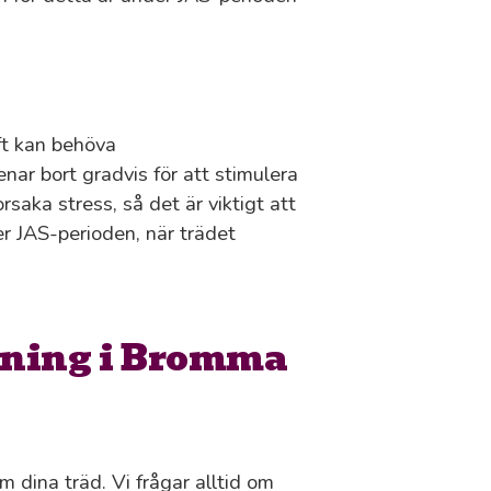
aft kan behöva
ar bort gradvis för att stimulera
saka stress, så det är viktigt att
r JAS-perioden, när trädet
rning i Bromma
om dina träd. Vi frågar alltid om