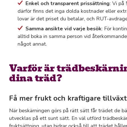
Enkel och transparent prissättning
: Vi på
därför finns det inga dolda kostnader eller extra
lovar är det priset du betalar, och RUT-avdrage
Samma ansikte vid varje besök
: För konti
alltid boka in samma person vid återkommande 
något annat.
Varför är trädbeskärnin
dina träd?
Få mer frukt och kraftigare tillväxt
När beskärningen görs på rätt sätt får trädet de b
utvecklas på ett sunt sätt. En väl utförd trädbeskär
fruktsättning, utan bidrar också till att trädet håll