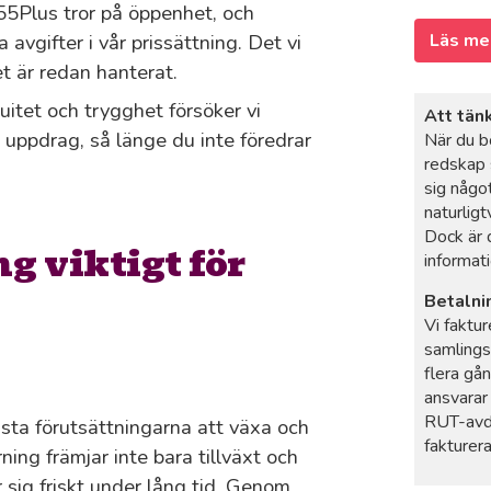
 55Plus tror på öppenhet, och
 avgifter i vår prissättning. Det vi
Läs me
t är redan hanterat.
nuitet och trygghet försöker vi
Att tän
uppdrag, så länge du inte föredrar
När du b
redskap 
sig något
naturligt
Dock är 
g viktigt för
informati
Betalni
Vi faktur
samlings
flera gå
ansvarar
RUT-avdr
ästa förutsättningarna att växa och
fakturer
ning främjar inte bara tillväxt och
er sig friskt under lång tid. Genom