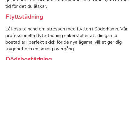
tid för det du älskar.
Al
Flyttstädning
An
Låt oss ta hand om stressen med flytten i Söderhamn. Vår
professionella flyttstädning säkerställer att din gamla
bostad är i perfekt skick för de nya ägarna, vilket ger dig
Bj
trygghet och en smidig övergång.
Dödsbostädning
Bo
Vi förstår vikten av att behandla dödsboenden i Söderhamn
Bo
med respekt och empati. Våra dödsbostädningstjänster
hjälper till att avlasta dig och din familj i en svår tid.
Bo
Fönsterputsning
Se Söderhamn med nya ögon genom kristallklara fönster!
Bo
Våra erfarna medarbetare putsar bort smuts och fläckar,
vilket ger ditt hem eller kontor en ljus och inbjudande
Bo
atmosfär.