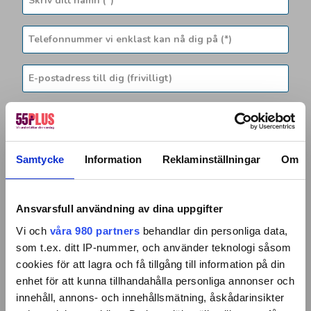
Samtycke
Information
Reklaminställningar
Om
Lokal närvaro
Personligt
Anslutna till
bemötande
kollektivavtal
Ansvarsfull användning av dina uppgifter
Genom att gå vidare accepterar du vår
integritets- och
webbplatspolicy
.
Vi och
våra 980 partners
behandlar din personliga data,
som t.ex. ditt IP-nummer, och använder teknologi såsom
Ja, kontakta mig snabbt!
cookies för att lagra och få tillgång till information på din
enhet för att kunna tillhandahålla personliga annonser och
Välkommen till 55Plus i
Söderhamn
. Vi
innehåll, annons- och innehållsmätning, åskådarinsikter