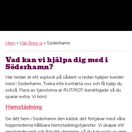
Hem
»
Här finns vi
»
Söderhamn
Vad kan vi hjälpa dig med i
Söderhamn?
Här nedan är ett axplock på sådant vi redan hjälper kunder
med i Söderhamn. Tveka inte kontakta oss och få hjälp du
också. Flera av tjänsterna är RUT/ROT-berättigade så du
sparar extra. Vi hörs!
Hemstädning
Ge ditt hem i Söderhamn den kärlek det förtjänar med våra
toppmoderna hållbara hemstädningstjänster. Vi skapar ett
Al
gnistrande rent och fräscht utrymme, så du kan njuta av mer