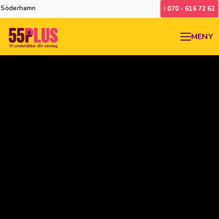
Söderhamn
070 - 616 72 62
MENY