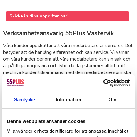
Skicka in dina uppgifter här!
Verksamhetsansvarig 55Plus Västervik
Våra kunder uppskattar att våra medarbetare är seniorer. Det
betyder att de har lång erfarenhet och kan service. Vi värnar
om våra kunder genom att våra medarbetare kan sin sak och
är pålitliga, noggranna och lyhörda. Jag stämmer alltid träff
med nya kunder tillsammans med den medarbetare som ska
göra jobbet, och jag finns alltid tillgänglig på telefon. Vid
löpande uppdrag skickar vi dessutom samma medarbetare
varje gång – för din trygghet!
Samtycke
Information
Om
Andreas Andersson
Verksamhetsansvarig 55Plus Västervik
Denna webbplats använder cookies
Jag hjälper gärna dig!
Vi använder enhetsidentifierare för att anpassa innehållet
Har du några frågor eller funderingar tveka inte ta kontakt