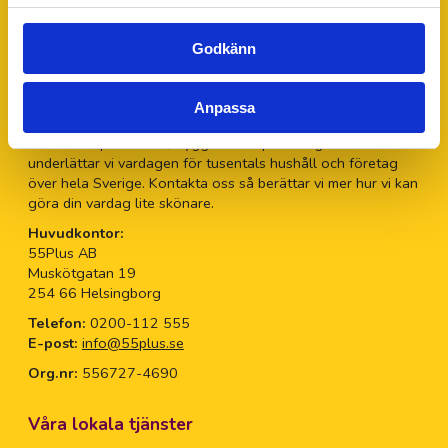
vastervik@55plus.se
Om 55Plus AB
Godkänn
55Plus
är sedan 2009 en av Sveriges största leverantörer
av
hushållsnära tjänster
och företagstjänster genom
Anpassa
seniorbemanning. Vi riktar oss till både hushåll och företag.
Med fokus på kvalitet, trygghet och personligt bemötande
underlättar vi vardagen för tusentals hushåll och företag
över hela Sverige. Kontakta oss så berättar vi mer hur vi kan
göra din vardag lite skönare.
Huvudkontor:
55Plus AB
Muskötgatan 19
254 66 Helsingborg
Telefon:
0200-112 555
E-post:
info@55plus.se
Org.nr:
556727-4690
Våra lokala tjänster