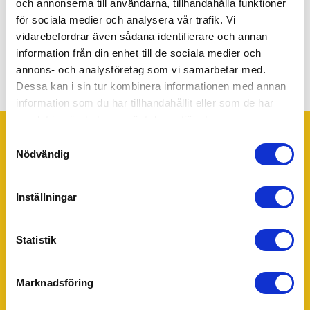
och annonserna till användarna, tillhandahålla funktioner
med mig!
för sociala medier och analysera vår trafik. Vi
Andreas Andersson
vidarebefordrar även sådana identifierare och annan
Verksamhetsansvarig för 55Plus Västervik
information från din enhet till de sociala medier och
annons- och analysföretag som vi samarbetar med.
0720-71 80 65
Dessa kan i sin tur kombinera informationen med annan
vastervik@55plus.se
information som du har tillhandahållit eller som de har
samlat in när du har använt deras tjänster.
Samtyckesval
Nödvändig
Trustpilot
Ditt 55Plus lokalkontor - Västervik
Inställningar
55Plus Västervik drivs av Andreas Andersson. Har du några
frågor eller funderingar tveka inte att kontakta Andreas för
Statistik
personlig hjälp.
Andreas Andersson
Verksamhetsansvarig för 55Plus Västervik
Marknadsföring
0720-71 80 65