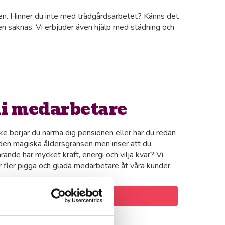
agen. Hinner du inte med trädgårdsarbetet? Känns det
rken saknas. Vi erbjuder även hjälp med städning och
li medarbetare
e börjar du närma dig pensionen eller har du redan
den magiska åldersgränsen men inser att du
arande har mycket kraft, energi och vilja kvar? Vi
 fler pigga och glada medarbetare åt våra kunder.
obba med oss