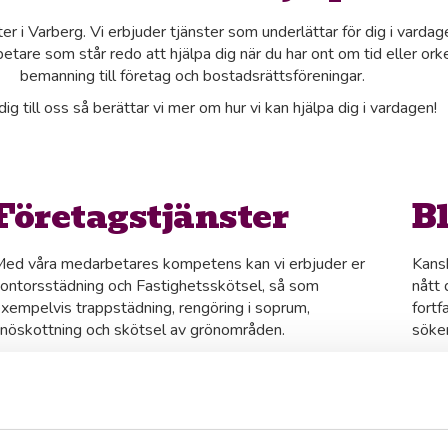
er i Varberg. Vi erbjuder tjänster som underlättar för dig i vard
arbetare som står redo att hjälpa dig när du har ont om tid eller o
bemanning till företag och bostadsrättsföreningar.
ig till oss så berättar vi mer om hur vi kan hjälpa dig i vardagen!
Företagstjänster
B
ed våra medarbetares kompetens kan vi erbjuder er
Kansk
ontorsstädning och Fastighetsskötsel, så som
nått 
xempelvis trappstädning, rengöring i soprum,
fortf
nöskottning och skötsel av grönområden.
söker
Läs vidare och boka möte
J