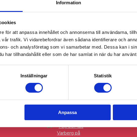
Varberg
Information
heten att utvecklas och att
h kunder.
cookies
e för att anpassa innehållet och annonserna till användarna, tillh
mma erfarna senior alltid
. Vi erbjuder en rad
vår trafik. Vi vidarebefordrar även sådana identifierare och anna
arbete, vaktmästeri och
nnons- och analysföretag som vi samarbetar med. Dessa kan i sin
har tillhandahållit eller som de har samlat in när du har använt 
Inställningar
Statistik
Följ gärna 55Plus Varberg på sociala medier!
Anpassa