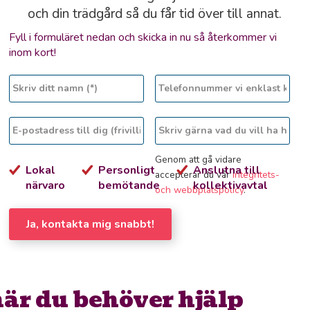
och din trädgård så du får tid över till annat.
Fyll i formuläret nedan och skicka in nu så återkommer vi
inom kort!
Genom att gå vidare
Lokal
Personligt
Anslutna till
accepterar du vår
integritets-
närvaro
bemötande
kollektivavtal
och webbplatspolicy
.
Ja, kontakta mig snabbt!
när du behöver hjälp