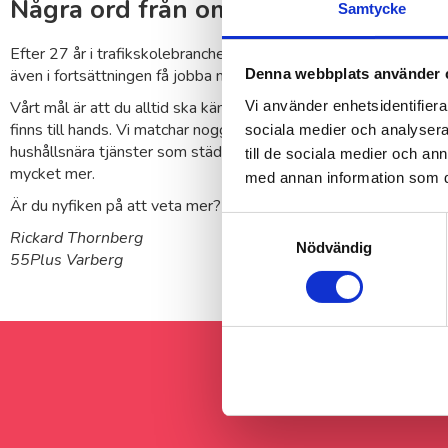
Några ord från områdesansvarige i 
Samtycke
Efter 27 år i trafikskolebranchen så har 55Plus givit mig möjlig
även i fortsättningen få jobba med människor – medarbetare oc
Denna webbplats använder 
Vi använder enhetsidentifierar
Vårt mål är att du alltid ska känna dig trygg med oss och att sa
finns till hands. Vi matchar noggrant kompetens med dina behov
sociala medier och analysera 
hushållsnära tjänster som städning, fönsterputsning, trädgårds
till de sociala medier och a
mycket mer.
med annan information som du 
Är du nyfiken på att veta mer? Tveka inte att kontakta oss!
Samtyckesval
Rickard Thornberg
Nödvändig
55Plus Varberg