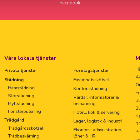
Våra lokala tjänster
M
Hä
Privata tjänster
Företagstjänster
Ak
Städning
Fastighetsskötsel
O
Hemstädning
Kontorsstädning
Fö
Storstädning
Värdar, informatörer &
Bl
Flyttstädning
bemanning
Bl
Fönsterputsning
Hotell, kök & servering
Ka
Trädgård
Lager, logistik & industri
R
Trädgårdsskötsel
Ekonomi, administration,
Pr
Trädbeskärning
löner & HR
F