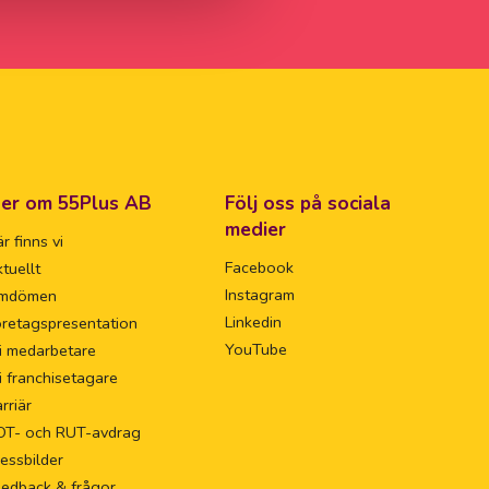
er om 55Plus AB
Följ oss på sociala
medier
r finns vi
Facebook
tuellt
Instagram
mdömen
Linkedin
retagspresentation
YouTube
i medarbetare
i franchisetagare
rriär
OT- och RUT-avdrag
essbilder
eedback & frågor