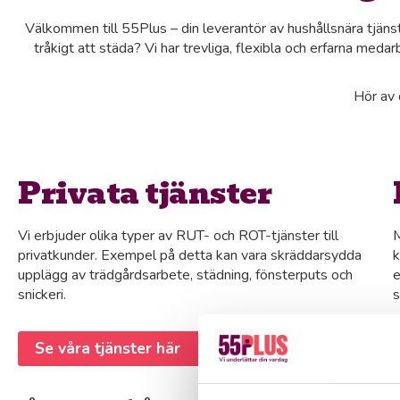
Välkommen till 55Plus – din leverantör av hushållsnära tjänst
tråkigt att städa? Vi har trevliga, flexibla och erfarna med
Hör av d
Privata tjänster
Vi erbjuder olika typer av RUT- och ROT-tjänster till
M
privatkunder. Exempel på detta kan vara skräddarsydda
k
upplägg av trädgårdsarbete, städning, fönsterputs och
e
snickeri.
s
Se våra tjänster här