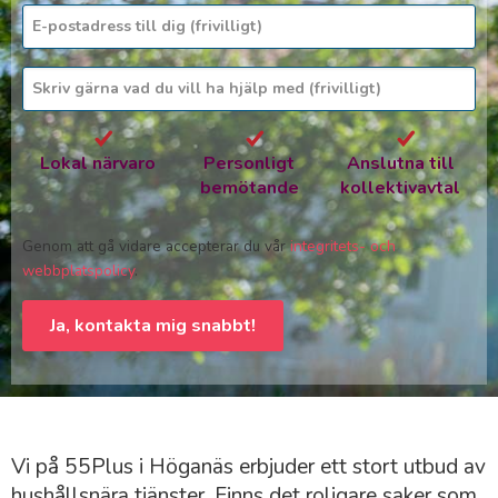
Lokal närvaro
Personligt
Anslutna till
bemötande
kollektivavtal
Genom att gå vidare accepterar du vår
integritets- och
webbplatspolicy
.
Ja, kontakta mig snabbt!
Vi på 55Plus i Höganäs erbjuder ett stort utbud av
hushållsnära tjänster. Finns det roligare saker som