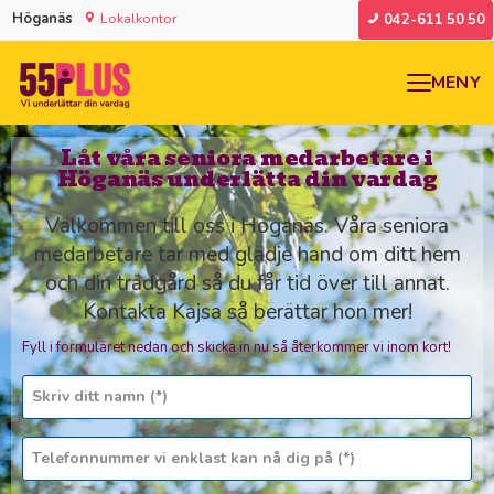
Höganäs
Lokalkontor
042-611 50 50
MENY
Låt våra seniora medarbetare i
Höganäs underlätta din vardag
Välkommen till oss i Höganäs. Våra seniora
medarbetare tar med glädje hand om ditt hem
och din trädgård så du får tid över till annat.
Kontakta Kajsa så berättar hon mer!
Fyll i formuläret nedan och skicka in nu så återkommer vi inom kort!