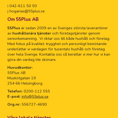
042-611 50 50
hoganas@55plus.se
Om 55Plus AB
55Plus
är sedan 2009 en av Sveriges största leverantörer
av
hushållsnära tjänster
och företagstjänster genom
seniorbemanning. Vi riktar oss till både hushåll och företag.
Med fokus på kvalitet, trygghet och personligt bemötande
underlättar vi vardagen för tusentals hushåll och företag
över hela Sverige. Kontakta oss så berättar vi mer hur vi kan
göra din vardag lite skönare.
Huvudkontor:
55Plus AB
Muskötgatan 19
254 66 Helsingborg
Telefon:
0200-112 555
E-post:
info@55plus.se
Org.nr:
556727-4690
Våra lokala tjänster