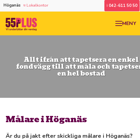
Höganäs
Lokalkontor
042-611 50 50
MENY
Allt ifrån att tapetsera en enkel
fondvägg till att måla och tapetse
en hel bostad
Målare i Höganäs
Är du på jakt efter skickliga målare i Höganäs?