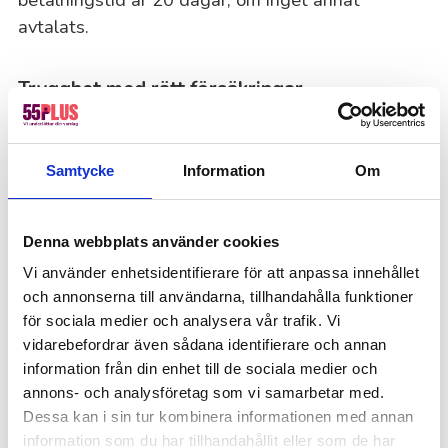
avtalats.
Trygghet med rätt försäkringar
Skulle något oförutsett hända under projektets
gång är du i trygga händer. Vår försäkring täcker
Samtycke
Information
Om
både person- och sakskador upp till 10 miljoner
kronor, så att du kan känna dig säker genom hela
processen. Har du frågor eller vill ha ett
Denna webbplats använder cookies
prisförslag? Hör av dig – vi hjälper dig gärna!
Vi använder enhetsidentifierare för att anpassa innehållet
och annonserna till användarna, tillhandahålla funktioner
för sociala medier och analysera vår trafik. Vi
Vanliga frågor och svar
vidarebefordrar även sådana identifierare och annan
information från din enhet till de sociala medier och
Vad ingår när man anlitar 55Plus för målning?
annons- och analysföretag som vi samarbetar med.
När du anlitar 55Plus för målning ingår allt från
Dessa kan i sin tur kombinera informationen med annan
förberedelser och materialinköp till själva
information som du har tillhandahållit eller som de har