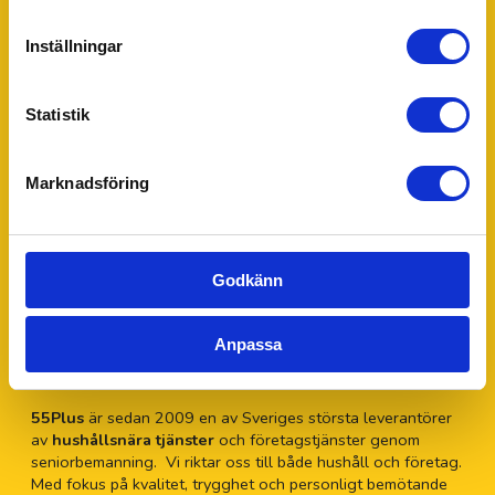
frågor eller funderingar tveka inte att kontakta Kajsa för
personlig hjälp.
Inställningar
Statistik
Marknadsföring
Kajsa Jönsson
Verksamhetsansvarig för 55Plus Höganäs
Godkänn
042-611 50 50
Anpassa
hoganas@55plus.se
Om 55Plus AB
55Plus
är sedan 2009 en av Sveriges största leverantörer
av
hushållsnära tjänster
och företagstjänster genom
seniorbemanning. Vi riktar oss till både hushåll och företag.
Med fokus på kvalitet, trygghet och personligt bemötande