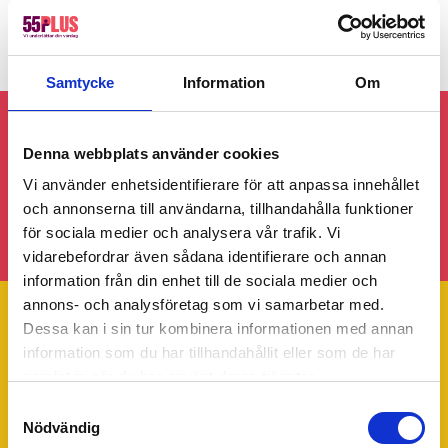
Samtycke
Information
Om
Följ gärna 55Plus Höganäs på sociala
Denna webbplats använder cookies
medier!
Vi använder enhetsidentifierare för att anpassa innehållet
och annonserna till användarna, tillhandahålla funktioner
för sociala medier och analysera vår trafik. Vi
vidarebefordrar även sådana identifierare och annan
information från din enhet till de sociala medier och
annons- och analysföretag som vi samarbetar med.
Dessa kan i sin tur kombinera informationen med annan
information som du har tillhandahållit eller som de har
Trustpilot
samlat in när du har använt deras tjänster.
Ditt 55Plus lokalkontor - Höganäs
Samtyckesval
Nödvändig
55Plus Höganäs drivs av Kajsa Jönsson. Har du några