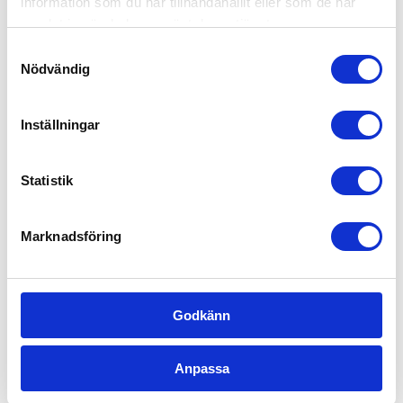
information som du har tillhandahållit eller som de har
Offentlig sektor – Hemtjänst, fönsterputs &
samlat in när du har använt deras tjänster.
fastighetsskötsel
Samtyckesval
Nödvändig
Kontorsstädning
Fastighetsskötsel
Inställningar
Kontakta oss idag för mer information!
Statistik
Marknadsföring
Godkänn
Anpassa