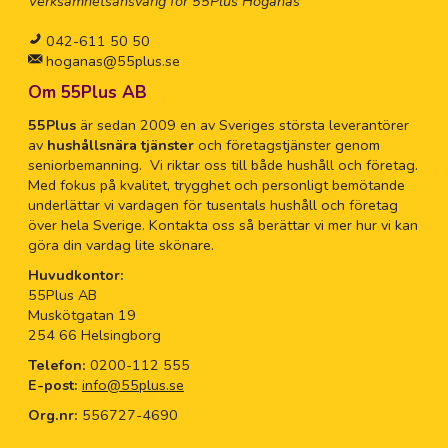
Verksamhetsansvarig för 55Plus Höganäs
042-611 50 50
hoganas@55plus.se
Om 55Plus AB
55Plus
är sedan 2009 en av Sveriges största leverantörer
av
hushållsnära tjänster
och företagstjänster genom
seniorbemanning. Vi riktar oss till både hushåll och företag.
Med fokus på kvalitet, trygghet och personligt bemötande
underlättar vi vardagen för tusentals hushåll och företag
över hela Sverige. Kontakta oss så berättar vi mer hur vi kan
göra din vardag lite skönare.
Huvudkontor:
55Plus AB
Muskötgatan 19
254 66 Helsingborg
Telefon:
0200-112 555
E-post:
info@55plus.se
Org.nr:
556727-4690