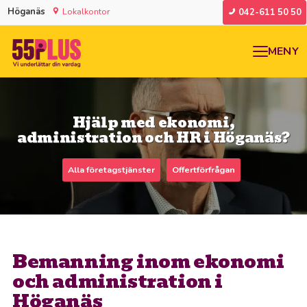
Höganäs
Lokalkontor
042-611 50 50
MENY
Hjälp med ekonomi,
administration och HR i Höganäs?
Alla företagstjänster
Offertförfrågan
Bemanning inom ekonomi
och administration i
Höganäs