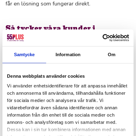
får en lösning som fungerar direkt.
Så tycker våra kunder i
Höganäs
Vi har 4,5 på Trustpilot! Bli lika nöjd som tusentals
andra genom att anlita 55Plus.
Samtycke
Information
Om
Offertförfrågan
Denna webbplats använder cookies
Kanske du behöver hjälp med detta också?
Vi använder enhetsidentifierare för att anpassa innehållet
Värdar, informatörer & bemanning
och annonserna till användarna, tillhandahålla funktioner
för sociala medier och analysera vår trafik. Vi
Hotell, kök & servering
vidarebefordrar även sådana identifierare och annan
Lager, logistik & industri
information från din enhet till de sociala medier och
annons- och analysföretag som vi samarbetar med.
Ekonomi, administration, löner & HR
Dessa kan i sin tur kombinera informationen med annan
Försäljning, mötesbokning & handel