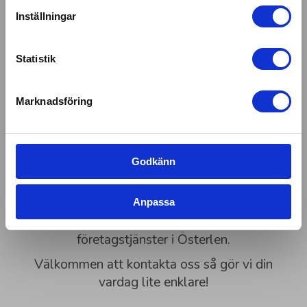
Ja, kontakta mig snabbt!
Inställningar
Vi använder enhetsidentifierare för att anpassa innehållet
och annonserna till användarna, tillhandahålla funktioner
Välkommen till 55Plus i
Österlen
. Vi
för sociala medier och analysera vår trafik. Vi
Statistik
erbjuder alla typer av hushållsnära tjänster så
vidarebefordrar även sådana identifierare och annan
information från din enhet till de sociala medier och
som städning, tvättning, fönsterputsning och
Marknadsföring
annons- och analysföretag som vi samarbetar med.
trädgårdsarbeten. Dessutom har vi duktiga
Dessa kan i sin tur kombinera informationen med annan
hantverkare i vår seniorpool som kan hjälpa
information som du har tillhandahållit eller som de har
dig med målning, tapetsering och renovering
samlat in när du har använt deras tjänster.
samt annan hantverkshjälp i Österlen.
Godkänn
Givetvis hjälper vi även dig med företag och
som har behov av seniorbemanning,
Anpassa
kontorsstädning, byggstädning eller andra
företagstjänster i Österlen.
Välkommen att kontakta oss så gör vi din
vardag lite enklare!