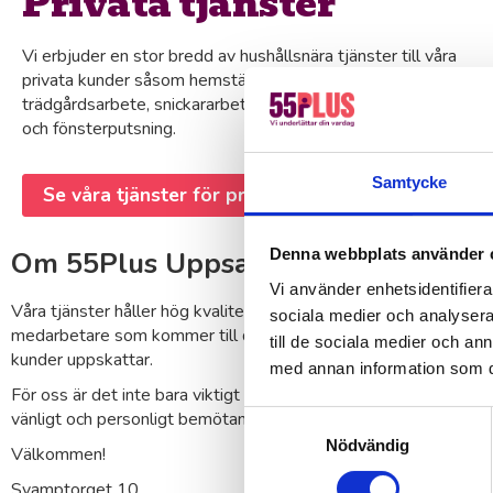
Privata tjänster
Vi erbjuder en stor bredd av hushållsnära tjänster till våra
privata kunder såsom hemstädning, flyttstädning,
trädgårdsarbete, snickararbeten, målning & tapetsering
och fönsterputsning.
Samtycke
Se våra tjänster för privatkunder här
Om 55Plus Uppsala
Denna webbplats använder 
Vi använder enhetsidentifierar
Våra tjänster håller hög kvalitet! Vårt motto är att det alltid s
sociala medier och analysera 
medarbetare som kommer till dig varje gång- något som vi dagli
till de sociala medier och a
kunder uppskattar.
med annan information som du 
För oss är det inte bara viktigt att jobbet blir riktigt bra utfört, u
vänligt och personligt bemötande. Här har vi en god stämning oc
Samtyckesval
Nödvändig
Välkommen!
Svamptorget 10