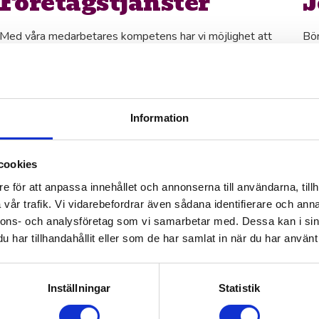
Företagstjänster
J
Med våra medarbetares kompetens har vi möjlighet att
Bör
erbjuda ett helhetskoncept med en variation av tjänster
mag
för exempelvis fastighetsägare och
myc
bostadsrättsföreningar.
yng
Information
Kontakta oss för ett samtal idag
cookies
e för att anpassa innehållet och annonserna till användarna, tillh
kall vara samma
vår trafik. Vi vidarebefordrar även sådana identifierare och anna
gen får höra att våra
nnons- och analysföretag som vi samarbetar med. Dessa kan i sin
har tillhandahållit eller som de har samlat in när du har använt 
tan också att alla får ett
h roligt på jobbet!
Inställningar
Statistik