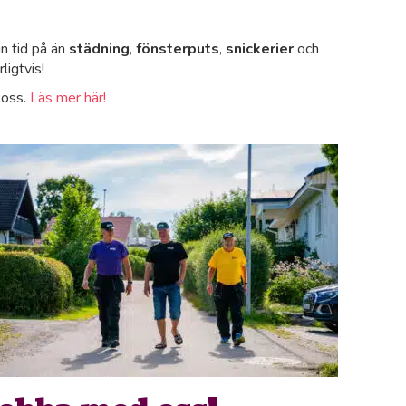
in tid på än
städning
,
fönsterputs
,
snickerier
och
ligtvis!
 oss.
Läs mer här!