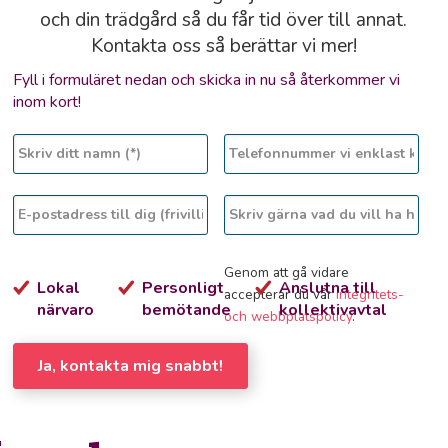
och din trädgård så du får tid över till annat.
Kontakta oss så berättar vi mer!
Fyll i formuläret nedan och skicka in nu så återkommer vi
inom kort!
Genom att gå vidare
Lokal
Personligt
Anslutna till
accepterar du vår
integritets-
närvaro
bemötande
kollektivavtal
och webbplatspolicy
.
Ja, kontakta mig snabbt!