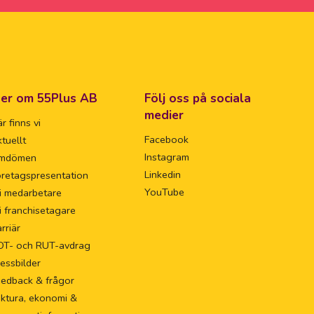
er om 55Plus AB
Följ oss på sociala
medier
r finns vi
Facebook
tuellt
Instagram
mdömen
Linkedin
retagspresentation
YouTube
i medarbetare
i franchisetagare
rriär
OT- och RUT-avdrag
essbilder
eedback & frågor
ktura, ekonomi &