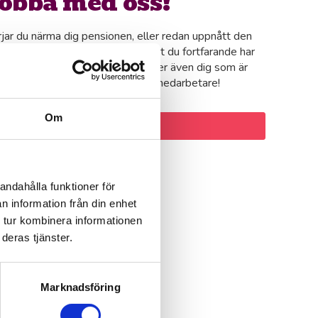
obba med oss!
jar du närma dig pensionen, eller redan uppnått den
iska åldersgränsen och insett att du fortfarande har
ket energi och vilja kvar? Vi söker även dig som är
re så kontakta oss idag! Bli vår medarbetare!
Om
Läs mer och ansök här
andahålla funktioner för
n information från din enhet
 tur kombinera informationen
deras tjänster.
Marknadsföring