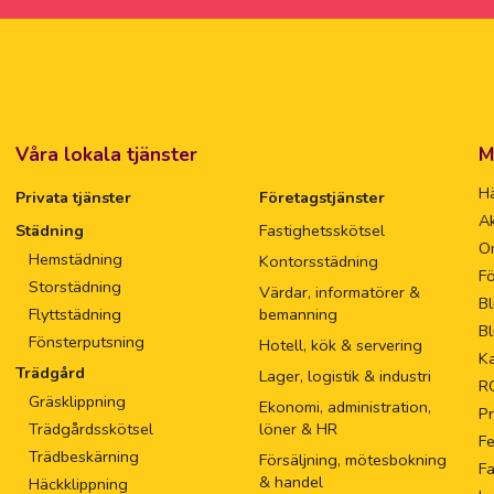
Våra lokala tjänster
M
Hä
Privata tjänster
Företagstjänster
Ak
Städning
Fastighetsskötsel
O
Hemstädning
Kontorsstädning
Fö
Storstädning
Värdar, informatörer &
Bl
Flyttstädning
bemanning
Bl
Fönsterputsning
Hotell, kök & servering
Ka
Trädgård
Lager, logistik & industri
R
Gräsklippning
Ekonomi, administration,
Pr
Trädgårdsskötsel
löner & HR
F
Trädbeskärning
Försäljning, mötesbokning
Fa
& handel
Häckklippning