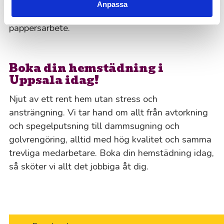
Självklart! Du får 50% i skattereduktion på
Anpassa
arbetskostnaden för hemstädning. Vi fixar allt
pappersarbete.
Boka din hemstädning i
Uppsala idag!
Njut av ett rent hem utan stress och
ansträngning. Vi tar hand om allt från avtorkning
och spegelputsning till dammsugning och
golvrengöring, alltid med hög kvalitet och samma
trevliga medarbetare. Boka din hemstädning idag,
så sköter vi allt det jobbiga åt dig.