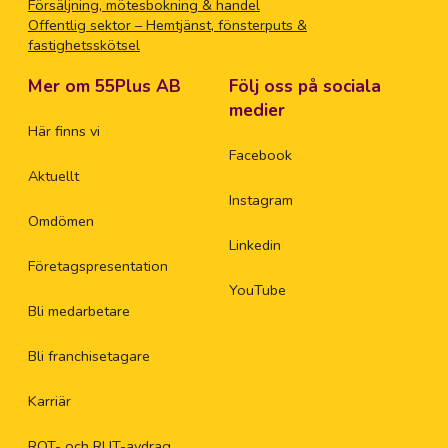
Försäljning, mötesbokning & handel
Offentlig sektor – Hemtjänst, fönsterputs &
fastighetsskötsel
Mer om 55Plus AB
Följ oss på sociala
medier
Här finns vi
Facebook
Aktuellt
Instagram
Omdömen
Linkedin
Företagspresentation
YouTube
Bli medarbetare
Bli franchisetagare
Karriär
ROT- och RUT-avdrag