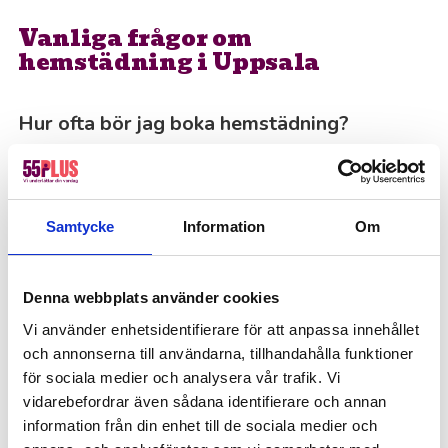
Vanliga frågor om
hemstädning i Uppsala
Hur ofta bör jag boka hemstädning?
Det beror helt på vad som passar dig bäst. Många
av våra kunder väljer att boka städning en gång i
veckan, medan andra kanske föredrar varannan
Samtycke
Information
Om
vecka eller bara när man känner att det behövs. Vi
hjälper gärna till att hitta den frekvens som
passar just din vardag.
Denna webbplats använder cookies
Vi använder enhetsidentifierare för att anpassa innehållet
och annonserna till användarna, tillhandahålla funktioner
Vad behöver jag förbereda inför städningen?
för sociala medier och analysera vår trafik. Vi
För att säkerställa bästa möjliga hygien använder
vidarebefordrar även sådana identifierare och annan
vi din utrustning under städningen – så se gärna
information från din enhet till de sociala medier och