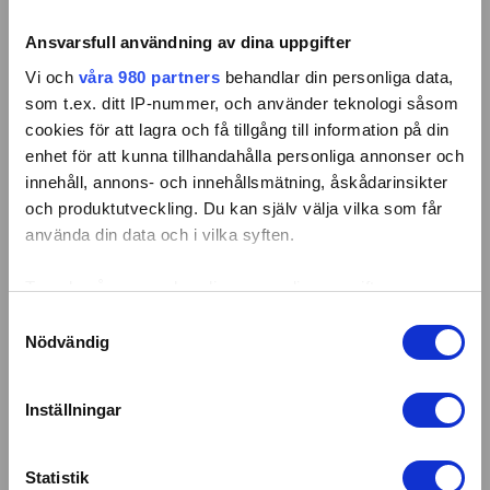
Lokal närvaro
Personligt
Anslutna till
bemötande
kollektivavtal
Ansvarsfull användning av dina uppgifter
Vi och
våra 980 partners
behandlar din personliga data,
Genom att gå vidare accepterar du vår
integritets- och
som t.ex. ditt IP-nummer, och använder teknologi såsom
webbplatspolicy
.
cookies för att lagra och få tillgång till information på din
enhet för att kunna tillhandahålla personliga annonser och
Ja, kontakta mig snabbt!
innehåll, annons- och innehållsmätning, åskådarinsikter
och produktutveckling. Du kan själv välja vilka som får
Välkommen till 55Plus i
Mönsterås
. Vi
använda din data och i vilka syften.
erbjuder alla typer av hushållsnära tjänster så
som städning, tvättning, fönsterputsning och
Ta reda på mer om hur dina personliga uppgifter
trädgårdsarbeten. Dessutom har vi duktiga
behandlas och ställ in dina preferenser i
detaljsektionen
.
Samtyckesval
hantverkare i vår seniorpool som kan hjälpa
Du kan ändra eller dra tillbaka ditt samtycke när som
Nödvändig
dig med målning, tapetsering och renovering
helst från cookie-förklaringen.
samt annan hantverkshjälp i Mönsterås.
Inställningar
Vi använder enhetsidentifierare för att anpassa innehållet
Givetvis hjälper vi även dig med företag och
och annonserna till användarna, tillhandahålla funktioner
som har behov av seniorbemanning,
för sociala medier och analysera vår trafik. Vi
Statistik
kontorsstädning, byggstädning eller andra