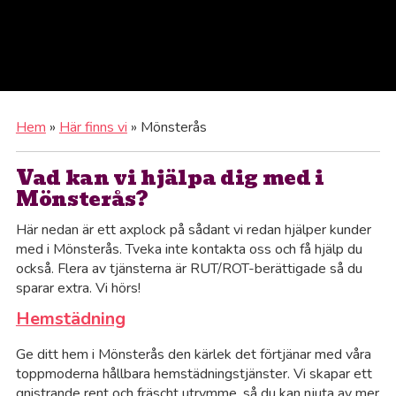
Hem
»
Här finns vi
»
Mönsterås
Vad kan vi hjälpa dig med i
Mönsterås?
Här nedan är ett axplock på sådant vi redan hjälper kunder
med i Mönsterås. Tveka inte kontakta oss och få hjälp du
också. Flera av tjänsterna är RUT/ROT-berättigade så du
sparar extra. Vi hörs!
Hemstädning
Ge ditt hem i Mönsterås den kärlek det förtjänar med våra
toppmoderna hållbara hemstädningstjänster. Vi skapar ett
Al
gnistrande rent och fräscht utrymme, så du kan njuta av mer