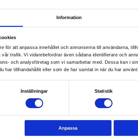
ed våra medarbetares kompetens har vi möjlighet att
Börja
rbjuda ett helhetskoncept med en variation av tjänster
magis
Information
ör exempelvis fastighetsägare och
myck
ostadsrättsföreningar – alltid anpassade för era behov.
senio
cookies
Läs vidare och boka
K
e för att anpassa innehållet och annonserna till användarna, tillh
vår trafik. Vi vidarebefordrar även sådana identifierare och anna
p
Jag svarar när du vil
nnons- och analysföretag som vi samarbetar med. Dessa kan i sin
har tillhandahållit eller som de har samlat in när du har använt 
rbetare är erfarna,
t. Vi anpassar våra
t, trädgården eller
Inställningar
Statistik
gen göra nytta, är en stark
Skurup, Ystad, Svedala och
å rätta stället och en
Anpassa