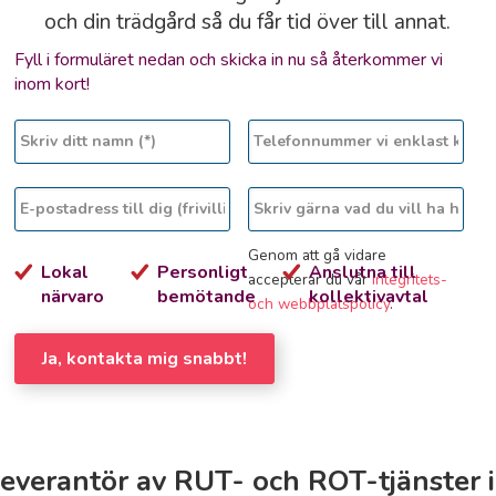
och din trädgård så du får tid över till annat.
Fyll i formuläret nedan och skicka in nu så återkommer vi
inom kort!
Genom att gå vidare
Lokal
Personligt
Anslutna till
accepterar du vår
integritets-
närvaro
bemötande
kollektivavtal
och webbplatspolicy
.
Ja, kontakta mig snabbt!
leverantör av RUT- och ROT-tjänster i