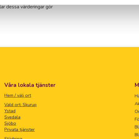
kapar trygghet för både
ar dessa värderingar gör
Våra lokala tjänster
M
Hem / välj ort
Hä
Ak
Vald ort: Skurup
Ystad
O
Svedala
Fö
Sjöbo
Bl
Privata tjänster
Bl
Städning