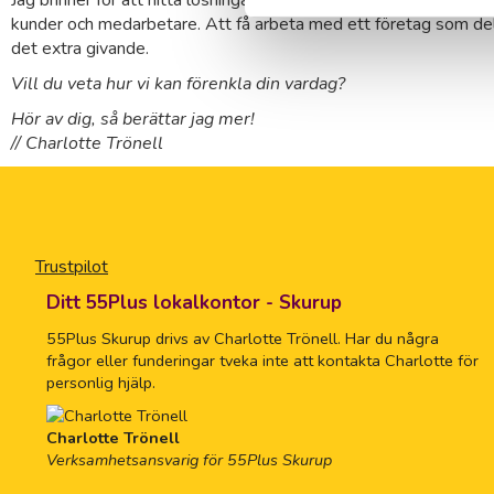
Jag brinner för att hitta lösningar som förenklar vardagen och s
kunder och medarbetare. Att få arbeta med ett företag som del
det extra givande.
Vill du veta hur vi kan förenkla din vardag?
Hör av dig, så berättar jag mer!
// Charlotte Trönell
Trustpilot
Ditt 55Plus lokalkontor - Skurup
55Plus Skurup drivs av Charlotte Trönell. Har du några
frågor eller funderingar tveka inte att kontakta Charlotte för
personlig hjälp.
Charlotte Trönell
Verksamhetsansvarig för 55Plus Skurup