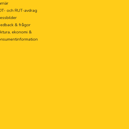
rriär
OT- och RUT-avdrag
essbilder
eedback & frågor
ktura, ekonomi &
onsumentinformation