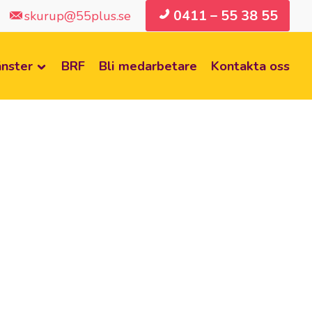
0411 – 55 38 55
skurup@55plus.se
änster
BRF
Bli medarbetare
Kontakta oss