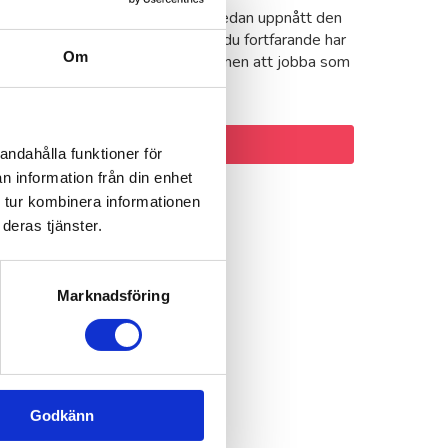
r du närma dig pensionen, eller redan uppnått den
ka åldersgränsen och insett att du fortfarande har
Om
et energi och vilja kvar? Välkommen att jobba som
r / veteran hos oss i Skurup.
ontakta oss
andahålla funktioner för
n information från din enhet
l ha hjälp!
 tur kombinera informationen
deras tjänster.
Marknadsföring
Godkänn