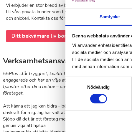
Vi erbjuder en stor bredd av både ROT- och RUT-tjänster
M
till våra privata kunder som flyttstädning, trädgårdsarbete
e
Samtycke
och snickeri. Kontakta oss för mer information.
f
b
Ditt bekvämare liv börjar här!
Denna webbplats använder 
Vi använder enhetsidentifierar
sociala medier och analysera 
Verksamhetsansvarig 55Plus Skuru
till de sociala medier och a
med annan information som du 
55Plus står trygghet, kvalitet och omtanke i fokus. Våra meda
engagerade och har en vilja att göra skillnad i stort som småt
Samtyckesval
tjänster efter dina behov – oavsett om det handlar om hemme
Nödvändig
företaget.
Att känna att jag kan bidra – både i stort och smått – och verkli
drivkraft för mig. Jag har valt att ta över 55Plus verksamhet i 
Sjöbo då det är ett företag med sunda värderingar, har hjärtat p
genuin vilja att hjälpa.