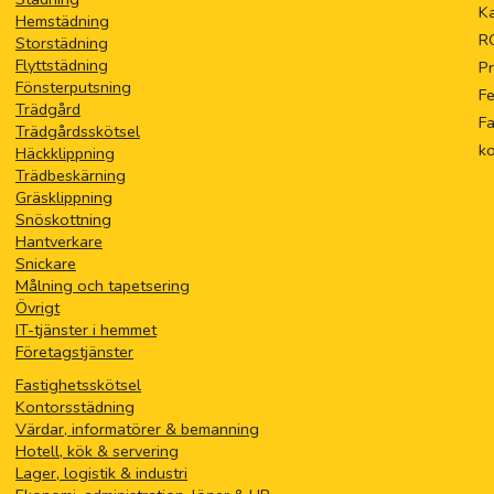
Ka
Hemstädning
R
Storstädning
Flyttstädning
Pr
Fönsterputsning
F
Trädgård
Fa
Trädgårdsskötsel
k
Häckklippning
Trädbeskärning
Gräsklippning
Snöskottning
Hantverkare
Snickare
Målning och tapetsering
Övrigt
IT-tjänster i hemmet
Företagstjänster
Fastighetsskötsel
Kontorsstädning
Värdar, informatörer & bemanning
Hotell, kök & servering
Lager, logistik & industri