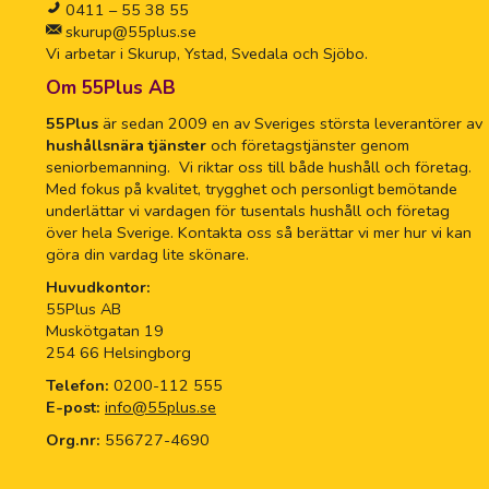
0411 – 55 38 55
skurup@55plus.se
Vi arbetar i Skurup, Ystad, Svedala och Sjöbo.
Om 55Plus AB
55Plus
är sedan 2009 en av Sveriges största leverantörer av
hushållsnära tjänster
och företagstjänster genom
seniorbemanning. Vi riktar oss till både hushåll och företag.
Med fokus på kvalitet, trygghet och personligt bemötande
underlättar vi vardagen för tusentals hushåll och företag
över hela Sverige. Kontakta oss så berättar vi mer hur vi kan
göra din vardag lite skönare.
Huvudkontor:
55Plus AB
Muskötgatan 19
254 66 Helsingborg
Telefon:
0200-112 555
E-post:
info@55plus.se
Org.nr:
556727-4690