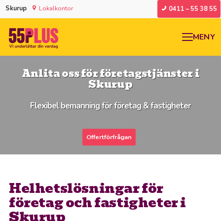
Skurup
Lokalkontor
0411 – 55 38 55
MENY
Anlita oss för företagstjänster i
Skurup
Flexibel bemanning för företag & fastigheter
Offertförfrågan
Helhetslösningar för
företag och fastigheter i
Skurup