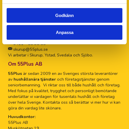
55Plus Skurup drivs av Charlotte Trönell. Har du några
frågor eller funderingar tveka inte att kontakta Charlotte för
personlig hjälp.
Godkänn
Charlotte Trönell
Verksamhetsansvarig för 55Plus Skurup
Anpassa
0411 – 55 38 55
skurup@55plus.se
Vi arbetar i Skurup, Ystad, Svedala och Sjöbo.
Om 55Plus AB
55Plus
är sedan 2009 en av Sveriges största leverantörer
av
hushållsnära tjänster
och företagstjänster genom
seniorbemanning. Vi riktar oss till både hushåll och företag.
Med fokus på kvalitet, trygghet och personligt bemötande
underlättar vi vardagen för tusentals hushåll och företag
över hela Sverige. Kontakta oss så berättar vi mer hur vi kan
göra din vardag lite skönare.
Huvudkontor:
55Plus AB
Muskötgatan 19