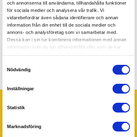
och annonserna till användarna, tillhandahålla funktioner
för sociala medier och analysera vår trafik. Vi
vidarebefordrar även sådana identifierare och annan
Genom att gå vidare accepterar du vår
integritets- och
information från din enhet till de sociala medier och
webbplatspolicy
.
annons- och analysföretag som vi samarbetar med.
Dessa kan i sin tur kombinera informationen med annan
Ja! Skicka min förfrågan.
information som du har tillhandahållit eller som de har
samlat in när du har använt deras tjänster.
Samtyckesval
Nödvändig
Inställningar
Statistik
Trustpilot
Ditt 55Plus lokalkontor - Skurup
Marknadsföring