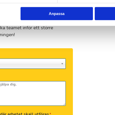
lp ni behöver, när ni behöver den. Vi
Enköpi
vsett om det gäller en inventering,
Anpassa
Ensked
ärka teamet inför ett större
ningen!
Årsta-V
Eskilst
Eslöv
Falkenb
Falun
där arbetet skall utföras
*