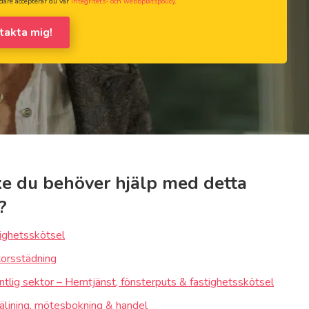
dare accepterar du vår
integritets- och webbplatspolicy
.
ntakta mig!
e du behöver hjälp med detta
?
ighetsskötsel
orsstädning
ntlig sektor – Hemtjänst, fönsterputs & fastighetsskötsel
äljning, mötesbokning & handel