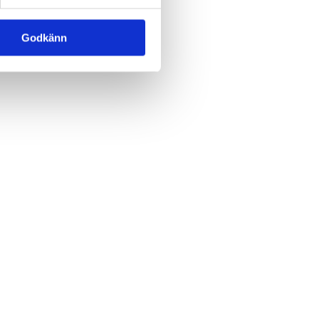
ng
Godkänn
e-
antör
una
erg