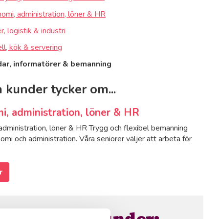
omi, administration, löner & HR
rum
, logistik & industri
ll, kök & servering
dar, informatörer & bemanning
 kunder tycker om...
i, administration, löner & HR
administration, löner & HR Trygg och flexibel bemanning
mi och administration. Våra seniorer väljer att arbeta för
ge
r
a
säger våra kunder:
m