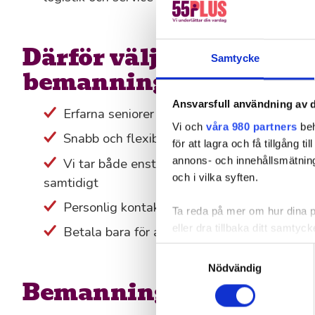
Därför väljer företag 55
Samtycke
bemanning
Ansvarsfull användning av d
Erfarna seniorer
Vi och
våra 980 partners
beh
Snabb och flexibel bemanning
för att lagra och få tillgång t
annons- och innehållsmätning
Vi tar både enstaka pass och större bulk-
och i vilka syften.
samtidigt
Personlig kontakt som hjälper er hela väge
Ta reda på mer om hur dina pe
eller dra tillbaka ditt samtyc
Betala bara för arbetad tid
Samtyckesval
Vi använder enhetsidentifierar
Nödvändig
sociala medier och analysera 
Bemanning på era vill
till de sociala medier och a
med annan information som du 