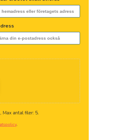
Farsta
Finspå
adress
Gagnef
Gamleb
Gislave
Gnosjö
 Max antal filer: 5.
Götebo
atspolicy
.
Habo