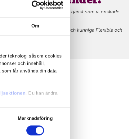
ch bra respons på förfrågan om tjänst som vi önskade.
a
rt arbete!”
Om
 yrkesmän. Mycket noggranna och kunniga Flexibla och
la
revliga”
n Trustpilot
nder teknologi såsom cookies
 annonser och innehåll,
a som får använda din data
yd
ljsektionen
. Du kan ändra
andahålla funktioner för
Marknadsföring
n information från din enhet
oda
 tur kombinera informationen
deras tjänster.