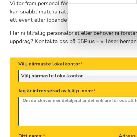
Vi tar fram personal för att ni ska få precis den hjä
kan snabbt matcha rätt person till rätt uppgift – oa
ett event eller löpande serviceuppdrag.
Har ni tillfällig personalbrist eller behöver ni först
uppdrag? Kontakta oss på 55Plus – vi löser beman
Välj närmaste lokalkontor
*
Välj närmaste lokalkontor
Jag är intresserad av hjälp inom:
*
Ditt namn:
Adress 
*