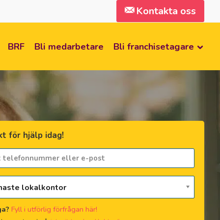
Kontakta oss
BRF
Bli medarbetare
Bli franchisetagare
t för hjälp idag!
maste lokalkontor
ga?
Fyll i utförlig förfrågan här!