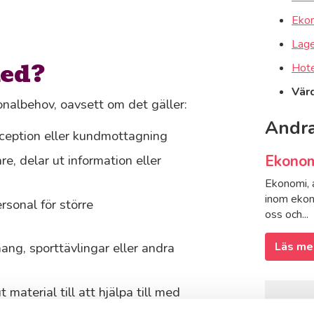
Alvesta
Ekon
Ankars
Lager
med?
Hote
Bjuv
Vär
onalbehov, oavsett om det gäller:
Andra
Boden
eception eller kundmottagning
Ekonom
e, delar ut information eller
Bollnäs
Ekonomi, 
inom ekono
rsonal för större
oss och...
Borlän
Läs me
ang, sporttävlingar eller andra
Botkyrk
 material till att hjälpa till med
Så 
Boxhol