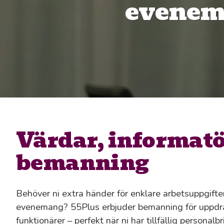
evene
Värdar, informatö
bemanning
Behöver ni extra händer för enklare arbetsuppgifter, 
evenemang? 55Plus erbjuder bemanning för uppdra
funktionärer – perfekt när ni har tillfällig personal