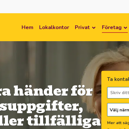
Hem
Lokalkontor
Privat
Företag
Ta kontak
ra händer för
suppgifter,
Välj när
ler tillfälliga
Mer att sä