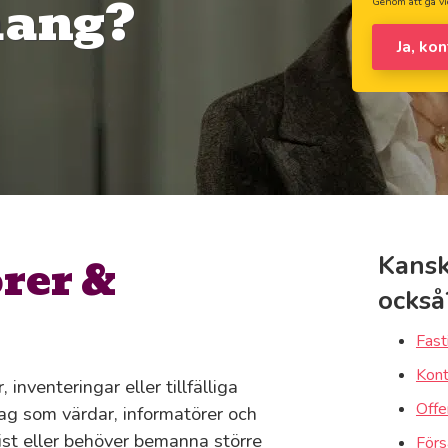
mang?
Genom att gå vi
Ja, ko
rer &
Kansk
också
Fast
Kont
Alfta
inventeringar eller tillfälliga
Offe
g som värdar, informatörer och
brist eller behöver bemanna större
Förs