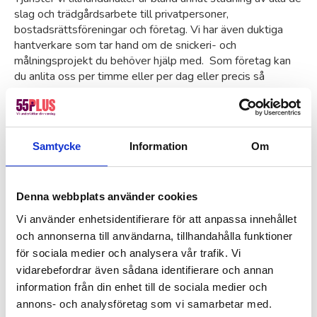
slag och trädgårdsarbete till privatpersoner,
bostadsrättsföreningar och företag. Vi har även duktiga
hantverkare som tar hand om de snickeri- och
målningsprojekt du behöver hjälp med. Som företag kan
du anlita oss per timme eller per dag eller precis så
mycket ni har behov av inom till exempel
vaktmästeriuppdrag, bud- och transport, ekonomiansvarig
eller reception/administration. Ni slipper helt enkelt binda
upp er i anställningar med LAS-regler när behoven bara är
Samtycke
Information
Om
tillfälliga – smidigt, eller hur.
Vill du veta mer? Kontakta oss, du finner alla kontaktvägar
nedan.
Denna webbplats använder cookies
Välkommen till 55Plus i Botkyrka!
Vi använder enhetsidentifierare för att anpassa innehållet
och annonserna till användarna, tillhandahålla funktioner
Carlos Lilja
för sociala medier och analysera vår trafik. Vi
Verksamhetsansvarig, 55Plus i Botkyrka
vidarebefordrar även sådana identifierare och annan
information från din enhet till de sociala medier och
annons- och analysföretag som vi samarbetar med.