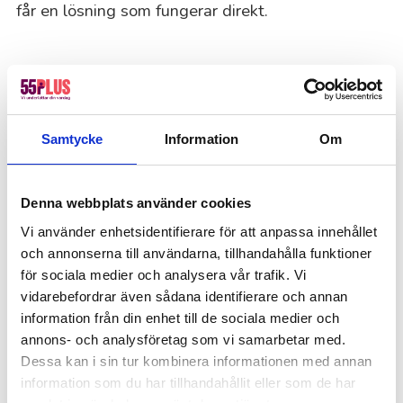
får en lösning som fungerar direkt.
Så tycker våra kunder i
Botkyrka
Vi har 4,5 på Trustpilot! Bli lika nöjd som tusentals
Samtycke
Information
Om
andra genom att anlita 55Plus.
Offertförfrågan
Denna webbplats använder cookies
Vi använder enhetsidentifierare för att anpassa innehållet
Kanske du behöver hjälp med detta också?
och annonserna till användarna, tillhandahålla funktioner
Fastighetsskötsel
för sociala medier och analysera vår trafik. Vi
vidarebefordrar även sådana identifierare och annan
Kontorsstädning
information från din enhet till de sociala medier och
Offentlig sektor – Hemtjänst, fönsterputs &
annons- och analysföretag som vi samarbetar med.
fastighetsskötsel
Dessa kan i sin tur kombinera informationen med annan
information som du har tillhandahållit eller som de har
Ekonomi, administration, löner & HR