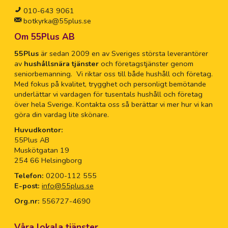
010-643 9061
botkyrka@55plus.se
Om 55Plus AB
55Plus
är sedan 2009 en av Sveriges största leverantörer
av
hushållsnära tjänster
och företagstjänster genom
seniorbemanning. Vi riktar oss till både hushåll och företag.
Med fokus på kvalitet, trygghet och personligt bemötande
underlättar vi vardagen för tusentals hushåll och företag
över hela Sverige. Kontakta oss så berättar vi mer hur vi kan
göra din vardag lite skönare.
Huvudkontor:
55Plus AB
Muskötgatan 19
254 66 Helsingborg
Telefon:
0200-112 555
E-post:
info@55plus.se
Org.nr:
556727-4690
Våra lokala tjänster