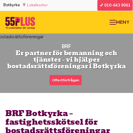
Botkyrka
Lokalkontor
010-643 9061
MENY
BRF
Er partner för bemanning och
tjänster – vi hjälper
bostadsrättsföreningar i Botkyrka
Offertförfrågan
BRF Botkyrka –
fastighetsskötsel för
bostadsrättsföreningar