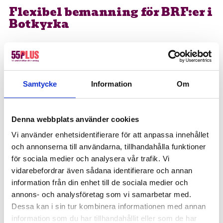
Flexibel bemanning för BRF:er i
Botkyrka
Löpande hjälp eller vid akuta behov
Behovet av extra resurser kan variera över tid.
Samtycke
Information
Om
Kanske behöver ni hjälp löpande med
fastighetsskötsel och trappstädning, eller så
dyker det upp akuta behov när ordinarie personal
Denna webbplats använder cookies
är sjuk eller på semester. Vi på 55Plus erbjuder
Vi använder enhetsidentifierare för att anpassa innehållet
flexibel bemanning som anpassas helt efter er
och annonserna till användarna, tillhandahålla funktioner
förenings situation.
för sociala medier och analysera vår trafik. Vi
vidarebefordrar även sådana identifierare och annan
Vi hjälper er med:
information från din enhet till de sociala medier och
annons- och analysföretag som vi samarbetar med.
Löpande bemanning för fastighetsskötsel
Dessa kan i sin tur kombinera informationen med annan
och vaktmästeri
information som du har tillhandahållit eller som de har