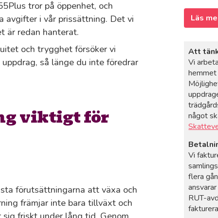
 55Plus tror på öppenhet, och
 avgifter i vår prissättning. Det vi
Läs me
t är redan hanterat.
nuitet och trygghet försöker vi
Att tän
uppdrag, så länge du inte föredrar
Vi arbeta
hemmet o
Möjlighe
uppdrage
trädgårds
g viktigt för
något sk
Skattev
Betalni
Vi faktur
samlings
flera gå
ansvarar
ästa förutsättningarna att växa och
RUT-avdr
ning främjar inte bara tillväxt och
fakturer
er sig friskt under lång tid. Genom