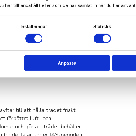
eras ålder, hälsa och vad du vill
har tillhandahållit eller som de har samlat in när du har använt 
ler det att använda rätt teknik. Låt
Inställningar
Statistik
träd en stark och balanserad
idigt kan forma trädets tillväxt och
Anpassa
a beskärning på vårvintern för att
tar till att hålla trädet friskt.
tt förbättra luft- och
omar och gör att trädet behåller
en för detta är under JAS-perioden