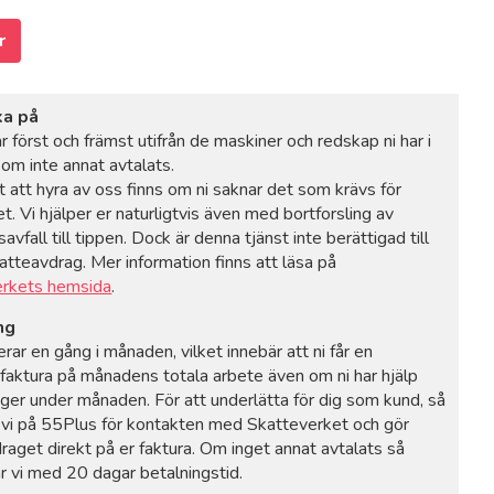
r
ka på
r först och främst utifrån de maskiner och redskap ni har i
m inte annat avtalats.
t att hyra av oss finns om ni saknar det som krävs för
t. Vi hjälper er naturligtvis även med bortforsling av
avfall till tippen. Dock är denna tjänst inte berättigad till
atteavdrag. Mer information finns att läsa på
erkets hemsida
.
ng
erar en gång i månaden, vilket innebär att ni får en
faktura på månadens totala arbete även om ni har hjälp
nger under månaden. För att underlätta för dig som kund, så
 vi på 55Plus för kontakten med Skatteverket och gör
aget direkt på er faktura. Om inget annat avtalats så
ar vi med 20 dagar betalningstid.