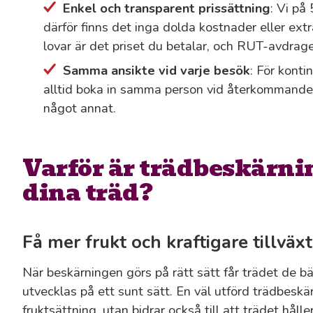
Enkel och transparent prissättning
: Vi på
därför finns det inga dolda kostnader eller extra
lovar är det priset du betalar, och RUT-avdrage
Samma ansikte vid varje besök
: För konti
alltid boka in samma person vid återkommande 
något annat.
Varför är trädbeskärnin
dina träd?
Få mer frukt och kraftigare tillväxt
När beskärningen görs på rätt sätt får trädet de b
utvecklas på ett sunt sätt. En väl utförd trädbeskär
fruktsättning, utan bidrar också till att trädet håll