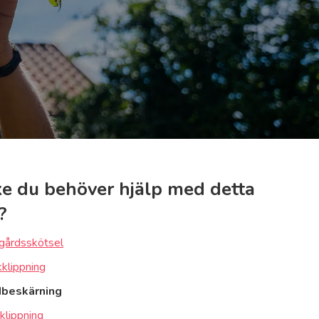
e du behöver hjälp med detta
?
gårdsskötsel
klippning
dbeskärning
klippning