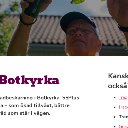
 Botkyrka
Kansk
också
trädbeskärning i Botkyrka. 55Plus
Träd
a – som ökad tillväxt, bättre
Häck
räd som står i vägen.
Trä
Gräs