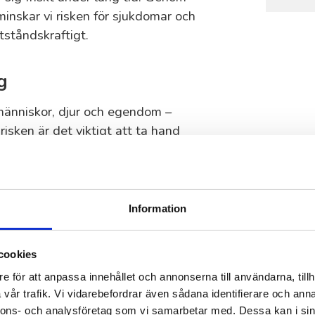
minskar vi risken för sjukdomar och
tståndskraftigt.
g
 människor, djur och egendom –
risken är det viktigt att ta hand
tför trädbeskärning i Botkyrka tar vi
 kraftledningar och stärker trädets
en är detta ännu viktigare för att
Information
cookies
eskärning i
e för att anpassa innehållet och annonserna till användarna, tillh
vår trafik. Vi vidarebefordrar även sådana identifierare och anna
nnons- och analysföretag som vi samarbetar med. Dessa kan i sin