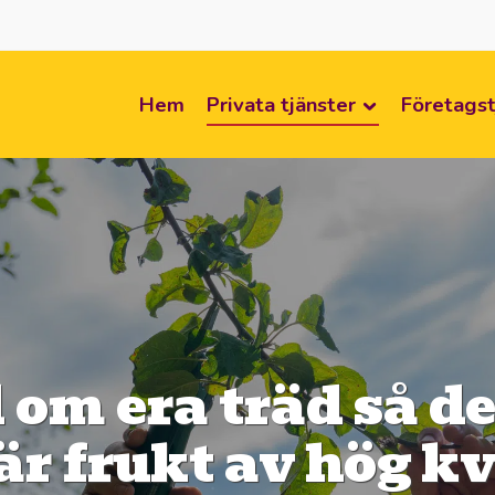
Hem
Privata tjänster
Företagst
 om era träd så d
är frukt av hög kv