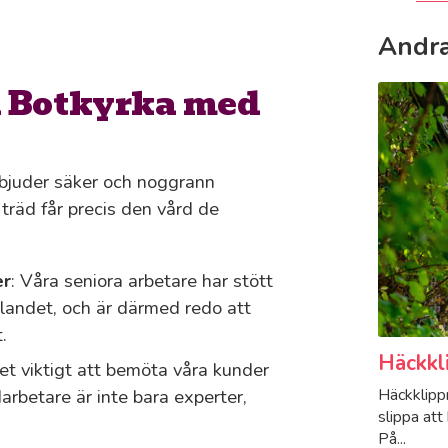
Andra
i Botkyrka med
rbjuder säker och noggrann
träd får precis den vård de
er
: Våra seniora arbetare har stött
 landet, och är därmed redo att
.
Häckkl
det viktigt att bemöta våra kunder
Häckklippn
arbetare är inte bara experter,
slippa att
På...