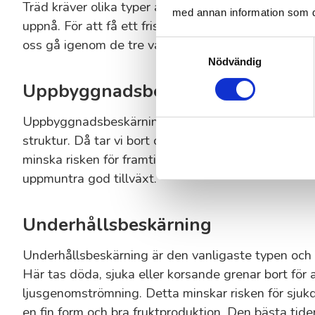
Träd kräver olika typer av beskärning beroende på d
med annan information som du 
uppnå. För att få ett friskt och välväxande träd gäl
oss gå igenom de tre vanligaste metoderna.
Samtyckesval
Nödvändig
Uppbyggnadsbeskärning
Uppbyggnadsbeskärning fokuserar på att ge unga 
struktur. Då tar vi bort oönskade grenar, så att vi t
minska risken för framtida skador. Oftast sker denn
uppmuntra god tillväxt.
Underhållsbeskärning
Underhållsbeskärning är den vanligaste typen och syf
Här tas döda, sjuka eller korsande grenar bort för a
ljusgenomströmning. Detta minskar risken för sjukd
en fin form och bra fruktproduktion. Den bästa tid