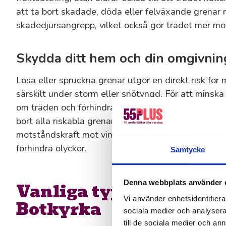
att ta bort skadade, döda eller felväxande grenar 
skadedjursangrepp, vilket också gör trädet mer mo
Skydda ditt hem och din omgivnin
Lösa eller spruckna grenar utgör en direkt risk för
särskilt under storm eller snötyngd. För att minska 
om träden och förhindra att de blir farliga. När vi u
bort alla riskabla grenar nära byggnader, vägar och
motståndskraft mot vindbrott. I tätbebyggda områd
förhindra olyckor.
Samtycke
Denna webbplats använder 
Vanliga typer av trädb
Vi använder enhetsidentifierar
Botkyrka
sociala medier och analysera 
till de sociala medier och a