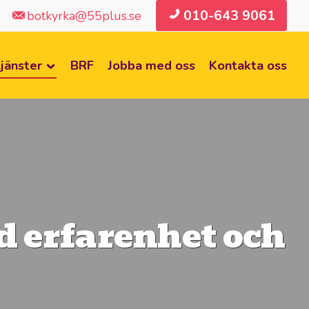
010-643 9061
botkyrka@55plus.se
jänster
BRF
Jobba med oss
Kontakta oss
 erfarenhet och