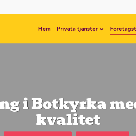
Hem
Privata tjänster
Företagst
g i Botkyrka med
kvalitet