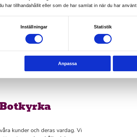
r du medarbetare som gör jobbet
har tillhandahållit eller som de har samlat in när du har använt 
 startsträcka och blir snabbt en
Inställningar
Statistik
dolda avgifter
ras endast för den tid våra
re. Vi värdesätter transparens i
Anpassa
stnader, administrativa avgifter
i Botkyrka
våra kunder och deras vardag. Vi