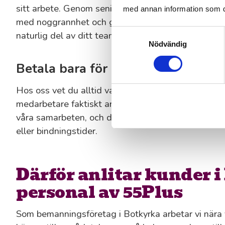
sitt arbete. Genom seniorbemanning i Botkyrka få
med annan information som du 
med noggrannhet och glädje. De behöver ingen lång
Samtyckesval
naturlig del av ditt team.
Nödvändig
Betala bara för arbetad tid – utan 
Hos oss vet du alltid vad du betalar för. Du debite
medarbetare faktiskt arbetar: inget mer, inget mind
våra samarbeten, och därför har vi varken dolda ko
eller bindningstider.
Därför anlitar kunder 
personal av 55Plus
Som bemanningsföretag i Botkyrka arbetar vi nära 