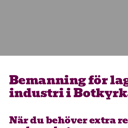
Bemanning för lag
industri i Botkyr
När du behöver extra re