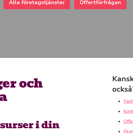
Alla företagstjänster
Offertförfrågan
er och
Kansk
också
ka
Fast
Kont
surser i din
Offe
Ekon