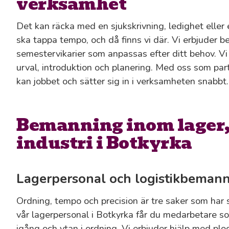
verksamhet
Det kan räcka med en sjukskrivning, ledighet eller
ska tappa tempo, och då finns vi där. Vi erbjuder 
semestervikarier som anpassas efter ditt behov. Vi 
urval, introduktion och planering. Med oss som part
kan jobbet och sätter sig in i verksamheten snabbt.
Bemanning inom lager, 
industri i Botkyrka
Lagerpersonal och logistikbeman
Ordning, tempo och precision är tre saker som har 
vår lagerpersonal i Botkyrka får du medarbetare so
igång och ytan i ordning. Vi erbjuder hjälp med ploc