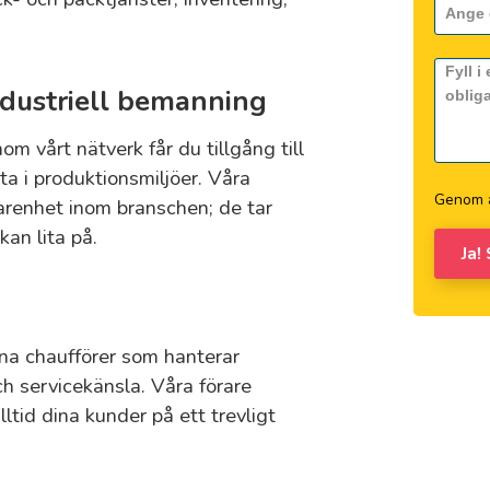
ndustriell bemanning
om vårt nätverk får du tillgång till
ta i produktionsmiljöer. Våra
Genom a
arenhet inom branschen; de tar
kan lita på.
Ja!
rna chaufförer som hanterar
ch servicekänsla. Våra förare
lltid dina kunder på ett trevligt