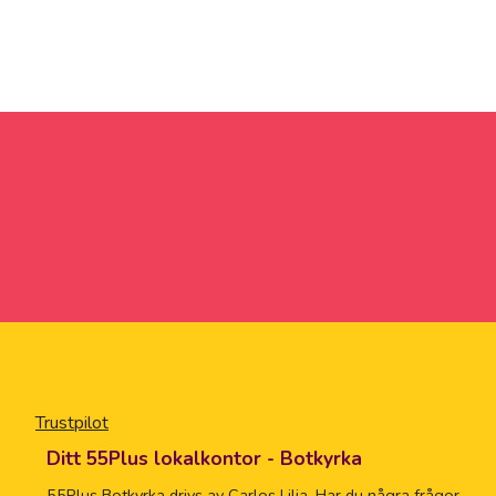
Trustpilot
Ditt 55Plus lokalkontor - Botkyrka
55Plus Botkyrka drivs av Carlos Lilja. Har du några frågor