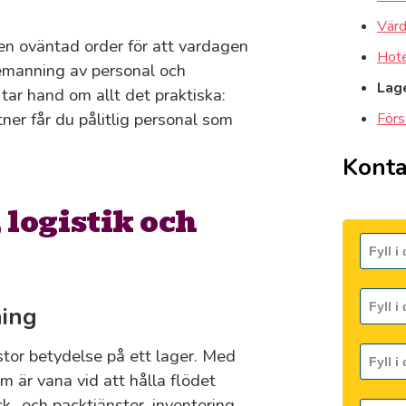
Värd
 en oväntad order för att vardagen
Hote
bemanning av personal och
Lage
tar hand om allt det praktiska:
ner får du pålitlig personal som
Förs
Konta
logistik och
ning
stor betydelse på ett lager. Med
m är vana vid att hålla flödet
k- och packtjänster, inventering,