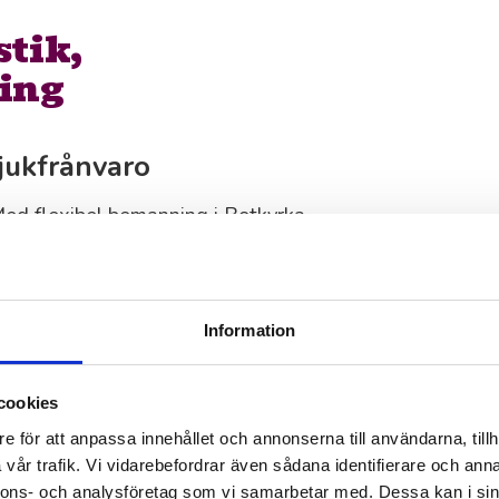
stik,
ing
jukfrånvaro
Med flexibel bemanning i Botkyrka
betstoppar, semestrar och
Vi arbetar nära våra kunder och kan
Information
erfarenhet och
cookies
e för att anpassa innehållet och annonserna till användarna, tillh
vår trafik. Vi vidarebefordrar även sådana identifierare och anna
rienterade, pålitliga och stolta över
nnons- och analysföretag som vi samarbetar med. Dessa kan i sin