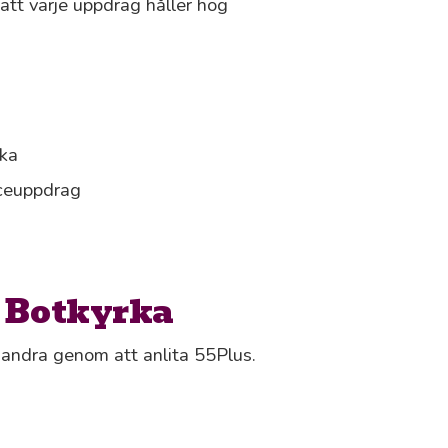
 att varje uppdrag håller hög
rka
iceuppdrag
i Botkyrka
s andra genom att anlita 55Plus.