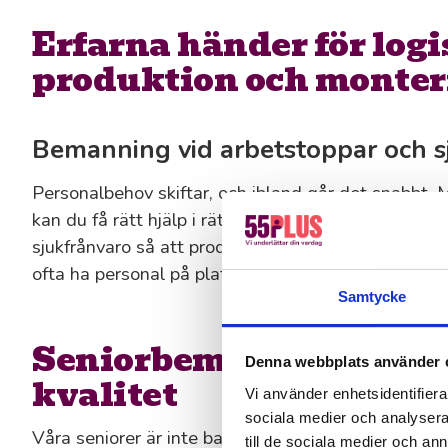
Erfarna händer för logi
produktion och monter
Bemanning vid arbetstoppar och s
Personalbehov skiftar, och ibland går det snabbt. 
kan du få rätt hjälp i rätt tid. Vi täcker upp vid ar
sjukfrånvaro så att produktionen aldrig står still. 
ofta ha personal på plats redan samma dag.
Samtycke
Seniorbemanning med 
Denna webbplats använder 
kvalitet
Vi använder enhetsidentifierar
sociala medier och analysera 
Våra seniorer är inte bara erfarna – de är lösningso
till de sociala medier och a