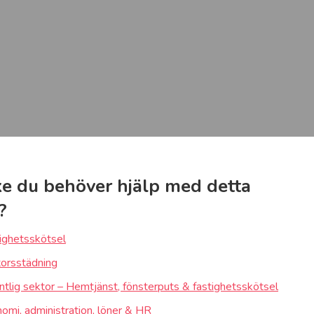
e du behöver hjälp med detta
?
ighetsskötsel
orsstädning
ntlig sektor – Hemtjänst, fönsterputs & fastighetsskötsel
omi, administration, löner & HR