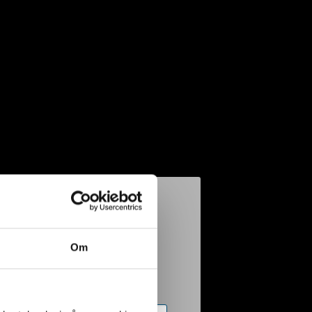
etare i
n vardag
Om