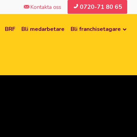
0720-71 80 65
Kontakta oss
BRF
Bli medarbetare
Bli franchisetagare