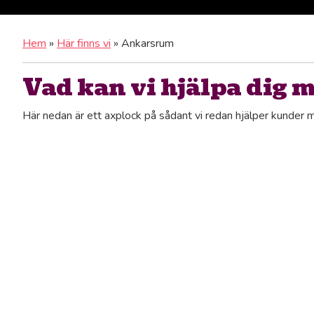
Hem
»
Här finns vi
»
Ankarsrum
Vad kan vi hjälpa dig 
Här nedan är ett axplock på sådant vi redan hjälper kunder 
extra. Vi hörs!
Hemstädning
Ge ditt hem i Ankarsrum den kärlek det förtjänar med våra t
det du älskar.
Flyttstädning
Låt oss ta hand om stressen med flytten i Ankarsrum. Vår prof
smidig övergång.
Dödsbostädning