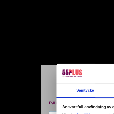
Låt vå
Ankarsr
Samtycke
Fyll i formuläret nedan och skicka in
Ansvarsfull användning av d