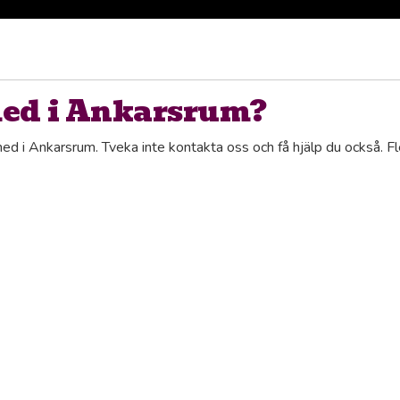
med i Ankarsrum?
med i Ankarsrum. Tveka inte kontakta oss och få hjälp du också. 
Alfta
oppmoderna hållbara hemstädningstjänster. Vi skapar ett gnistran
Alvesta
Ankars
essionella flyttstädning säkerställer att din gamla bostad är i p
Bjuv