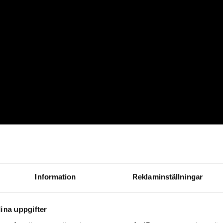
ra seniora medarb
um underlätta di
Information
Reklaminställningar
 nu så återkommer vi inom kort!
ina uppgifter