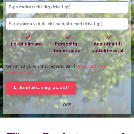
Lokal närvaro
Personligt
Anslutna till
bemötande
kollektivavtal
Genom att gå vidare accepterar du vår
integritets- och
webbplatspolicy
.
Ja, kontakta mig snabbt!
oss