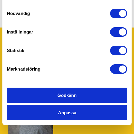
Kontakta oss
Samtyckesval
Nödvändig
Inställningar
Statistik
Trustpilot
Ditt 55Plus lokalkontor - Solna
Marknadsföring
55Plus Solna drivs av Lotta Sterner. Har du några frågor
eller funderingar tveka inte att kontakta Lotta för personlig
hjälp.
Godkänn
Anpassa