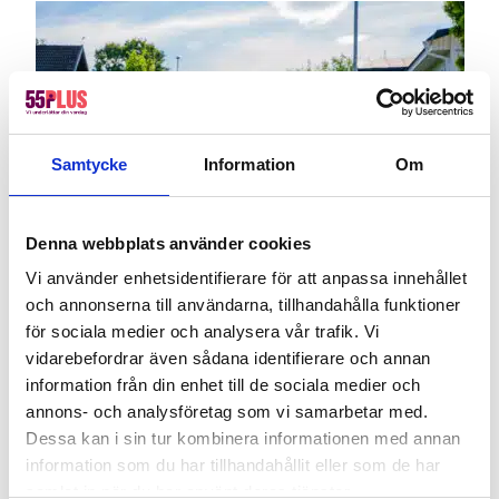
Samtycke
Information
Om
Denna webbplats använder cookies
Vi använder enhetsidentifierare för att anpassa innehållet
och annonserna till användarna, tillhandahålla funktioner
Bli medarbetare
för sociala medier och analysera vår trafik. Vi
vidarebefordrar även sådana identifierare och annan
Börjar du närma dig pensionen, eller redan uppnått den
information från din enhet till de sociala medier och
magiska åldersgränsen och insett att du fortfarande har
annons- och analysföretag som vi samarbetar med.
mycket energi och vilja kvar? Skicka in din ansökan så tar vi
Dessa kan i sin tur kombinera informationen med annan
kontakt inom kort.
information som du har tillhandahållit eller som de har
samlat in när du har använt deras tjänster.