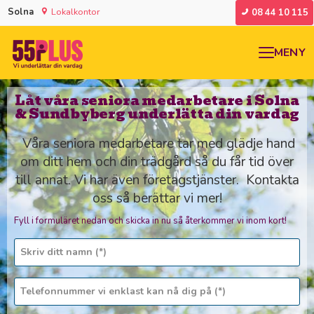
Solna
Lokalkontor
08 44 10 115
MENY
Låt våra seniora medarbetare i Solna
& Sundbyberg underlätta din vardag
Våra seniora medarbetare tar med glädje hand
om ditt hem och din trädgård så du får tid över
till annat. Vi har även företagstjänster. Kontakta
oss så berättar vi mer!
Fyll i formuläret nedan och skicka in nu så återkommer vi inom kort!