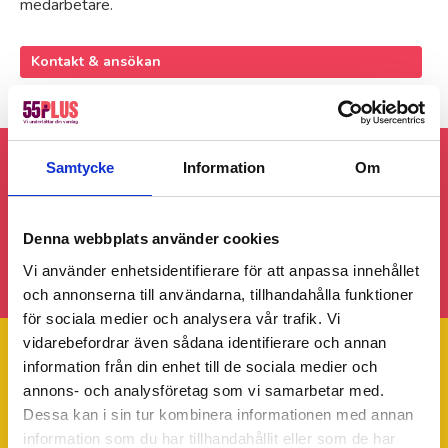
medarbetare.
Kontakt & ansökan
Samtycke
Information
Om
Följ gärna 55Plus Malmö på sociala medier!
Denna webbplats använder cookies
Vi använder enhetsidentifierare för att anpassa innehållet
och annonserna till användarna, tillhandahålla funktioner
för sociala medier och analysera vår trafik. Vi
vidarebefordrar även sådana identifierare och annan
information från din enhet till de sociala medier och
annons- och analysföretag som vi samarbetar med.
Trustpilot
Dessa kan i sin tur kombinera informationen med annan
information som du har tillhandahållit eller som de har
Om 55Plus AB