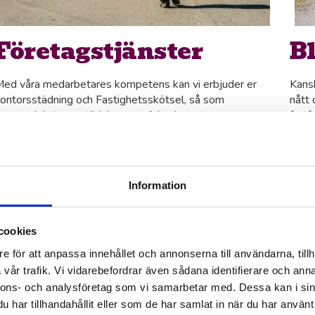
Företagstjänster
B
ed våra medarbetares kompetens kan vi erbjuder er
Kansk
ontorsstädning och Fastighetsskötsel, så som
nått 
xempelvis trappstädning, rengöring i soprum,
fortf
nöskottning och skötsel av grönområden. Utöver detta
söker
an vi erbjuda bemanningstjänster åt ert företag.
varda
Information
Läs vidare och boka möte
S
ndvetter
cookies
 lösa för våra kunder, och det bästa är den tacksamhet
e för att anpassa innehållet och annonserna till användarna, tillh
roligt och gör ett bra jobb och det sprider sig från kund
vår trafik. Vi vidarebefordrar även sådana identifierare och anna
nnons- och analysföretag som vi samarbetar med. Dessa kan i sin
har tillhandahållit eller som de har samlat in när du har använt 
h därför kan vi erbjuda en palett av olika tjänster, både