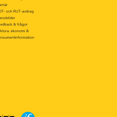
rriär
OT- och RUT-avdrag
essbilder
eedback & frågor
ktura, ekonomi &
onsumentinformation