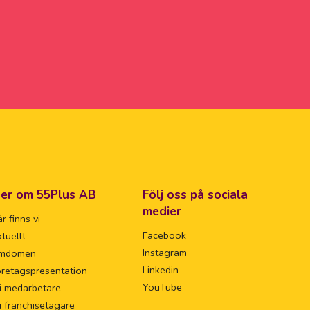
er om 55Plus AB
Följ oss på sociala
medier
r finns vi
Facebook
tuellt
Instagram
mdömen
Linkedin
retagspresentation
YouTube
i medarbetare
i franchisetagare