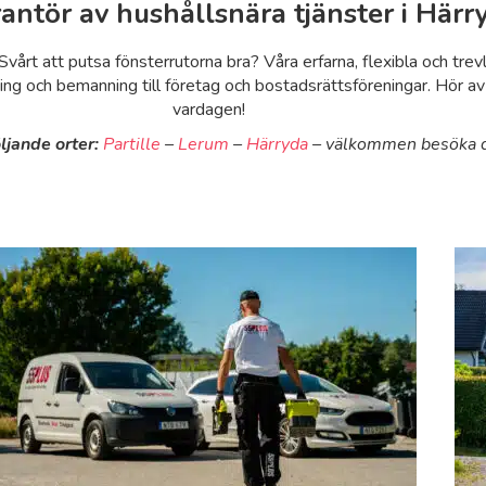
rantör av hushållsnära tjänster i
Härr
årt att putsa fönsterrutorna bra? Våra erfarna, flexibla och trevl
ng och bemanning till företag och bostadsrättsföreningar. Hör av di
vardagen!
ljande orter:
Partille
–
Lerum
–
Härryda
– välkommen besöka di