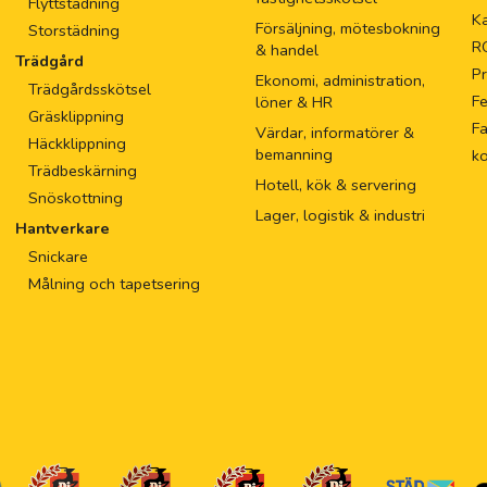
Flyttstädning
Ka
Försäljning, mötesbokning
Storstädning
R
& handel
Trädgård
Pr
Ekonomi, administration,
Trädgårdsskötsel
F
löner & HR
Gräsklippning
Fa
Värdar, informatörer &
Häckklippning
bemanning
k
Trädbeskärning
Hotell, kök & servering
Snöskottning
Lager, logistik & industri
Hantverkare
Snickare
Målning och tapetsering