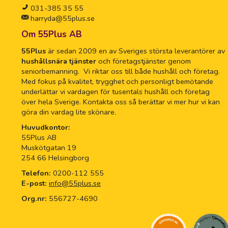
031-385 35 55
harryda@55plus.se
Om 55Plus AB
55Plus
är sedan 2009 en av Sveriges största leverantörer av
hushållsnära tjänster
och företagstjänster genom
seniorbemanning. Vi riktar oss till både hushåll och företag.
Med fokus på kvalitet, trygghet och personligt bemötande
underlättar vi vardagen för tusentals hushåll och företag
över hela Sverige. Kontakta oss så berättar vi mer hur vi kan
göra din vardag lite skönare.
Huvudkontor:
55Plus AB
Muskötgatan 19
254 66 Helsingborg
Telefon:
0200-112 555
E-post:
info@55plus.se
Org.nr:
556727-4690