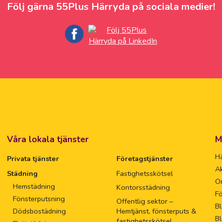
Följ gärna 55Plus Härryda på sociala medier!
Våra lokala tjänster
M
Hä
Privata tjänster
Företagstjänster
Ak
Städning
Fastighetsskötsel
O
Hemstädning
Kontorsstädning
Fö
Fönsterputsning
Offentlig sektor –
Bl
Dödsbostädning
Hemtjänst, fönsterputs &
Bl
fastighetsskötsel