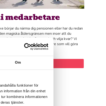
li medarbetare
e börjar du närma dig pensionen eller har du redan
den magiska åldersgränsen men inser att du
arande har mycket kraft, energi och vilja kvar? Vi
 fler pigga och glada medarbetare som vill göra
gen trevligare för våra kunder!
Om
kicka in ansökan
andahålla funktioner för
n information från din enhet
 tur kombinera informationen
deras tjänster.