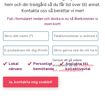
hem och din trädgård så du får tid över till annat.
Kontakta oss så berättar vi mer!
Fyll i formuläret nedan och skicka in nu så återkommer vi
inom kort!
Genom att gå vidare
Lokal
Personligt
Anslutna till
accepterar du vår
integritets-
närvaro
bemötande
kollektivavtal
och webbplatspolicy
.
Ja, kontakta mig snabbt!