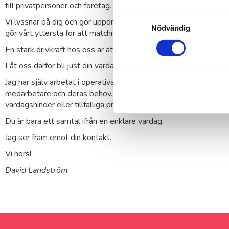
till privatpersoner och företag.
Samtyckesval
Vi lyssnar på dig och gör uppdragen på det sätt som du önska
Nödvändig
gör vårt yttersta för att matchningen mot ditt specifika behov s
En stark drivkraft hos oss är att få hjälpa till och att hitta lösni
Låt oss därför bli just din vardagshjälte.
Jag har själv arbetat i operativa roller inom försäljning, ledarska
medarbetare och deras behov. Jag tycker att det är stimulerande
vardagshinder eller tillfälliga problem som dyker upp.
Du är bara ett samtal ifrån en enklare vardag.
Jag ser fram emot din kontakt.
Vi hörs!
David Landström