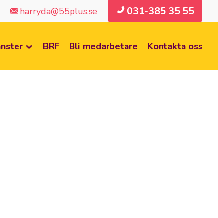
031-385 35 55
harryda@55plus.se
änster
BRF
Bli medarbetare
Kontakta oss