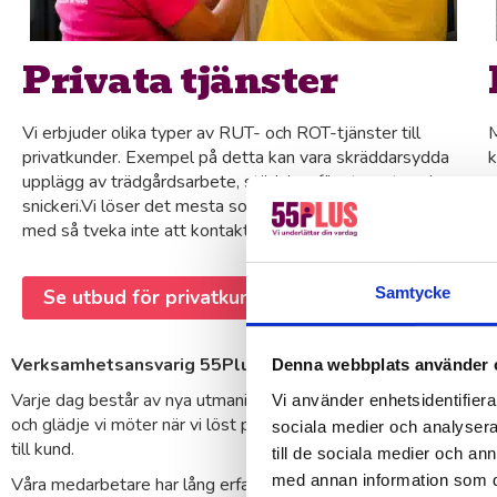
Privata tjänster
Vi erbjuder olika typer av RUT- och ROT-tjänster till
M
privatkunder. Exempel på detta kan vara skräddarsydda
k
upplägg av trädgårdsarbete, städning, fönsterputs och
e
snickeri.Vi löser det mesta som du kan tänkas önska hjälp
s
med så tveka inte att kontakta oss.
k
Samtycke
Se utbud för privatkunder
Verksamhetsansvarig 55Plus Partille/Lerum/Härryda/La
Denna webbplats använder 
Varje dag består av nya utmaningar med varierande problem att
Vi använder enhetsidentifierar
och glädje
vi möter när vi löst problemen. Våra medarbetare har 
sociala medier och analysera 
till kund.
till de sociala medier och a
med annan information som du 
Våra medarbetare har lång erfarenhet från en mängd branscher oc