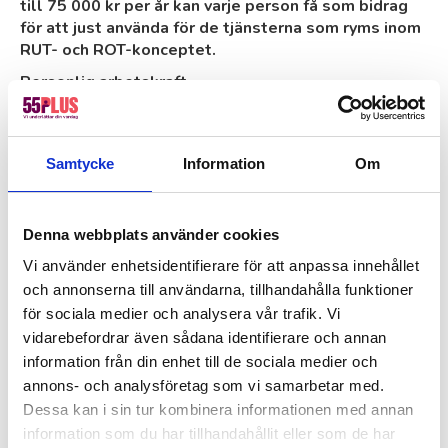
till 75 000 kr per år kan varje person få som bidrag
för att just använda för de tjänsterna som ryms inom
RUT- och ROT-konceptet.
Personlig arbetskraft
Våra medarbetare är flexibla, erfarna och ansvarstagande,
men det kanske mest uppskattade är att det är ”din
trädgårdsmästare” eller ”din städare” som kommer. Alltid
Samtycke
Information
Om
samma person som du kommer att lära känna och som
kommer att lära känna dig och de behov och förväntningar
just du har. Ett arbetssätt som gör relationen så mycket
mer personlig och trygg för våra kunder.
Denna webbplats använder cookies
Kort om våra tjänster
Vi använder enhetsidentifierare för att anpassa innehållet
Tjänster vi tillhandahåller är bland annat städning av alla de
och annonserna till användarna, tillhandahålla funktioner
slag och trädgårdsarbete till privatpersoner,
för sociala medier och analysera vår trafik. Vi
bostadsrättsföreningar och företag. Vi har även duktiga
vidarebefordrar även sådana identifierare och annan
hantverkare som tar hand om de snickeri- och
information från din enhet till de sociala medier och
målningsprojekt du behöver hjälp med. Som företag kan
annons- och analysföretag som vi samarbetar med.
du anlita oss per timme eller per dag eller precis så
Dessa kan i sin tur kombinera informationen med annan
mycket ni har behov av inom till exempel
information som du har tillhandahållit eller som de har
vaktmästeriuppdrag, bud- och transport, ekonomiansvarig