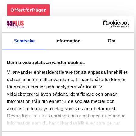
Offertförfrågan
Kanske du behöver hjälp med detta också?
Fastighetsskötsel
Samtycke
Information
Om
Kontorsstädning
Ekonomi, administration, löner & HR
Denna webbplats använder cookies
Offentlig sektor – Hemtjänst, fönsterputs &
fastighetsskötsel
Vi använder enhetsidentifierare för att anpassa innehållet
och annonserna till användarna, tillhandahålla funktioner
Värdar, informatörer & bemanning
för sociala medier och analysera vår trafik. Vi
Hotell, kök & servering
vidarebefordrar även sådana identifierare och annan
information från din enhet till de sociala medier och
Lager, logistik & industri
annons- och analysföretag som vi samarbetar med.
Försäljning, mötesbokning & handel
Dessa kan i sin tur kombinera informationen med annan
information som du har tillhandahållit eller som de har
Boka bemanning av oss idag
samlat in när du har använt deras tjänster.