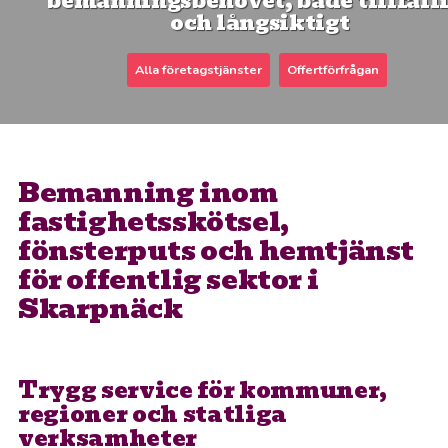
bemanningsbehovet, både tillfäll
och långsiktigt
Alla företagstjänster
Offertförfrågan
Bemanning inom
fastighetsskötsel,
fönsterputs och hemtjänst
för offentlig sektor i
Skarpnäck
Trygg service för kommuner,
regioner och statliga
verksamheter