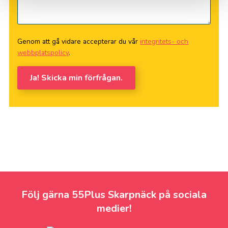
Genom att gå vidare accepterar du vår
integritets- och
webbplatspolicy
.
Ja! Skicka min förfrågan.
Följ gärna 55Plus Skarpnäck på sociala
medier!