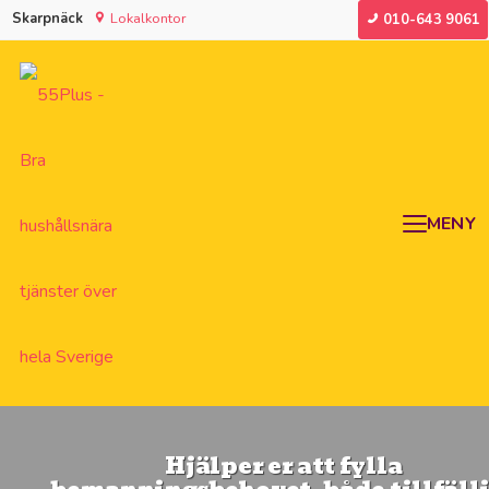
Skarpnäck
Lokalkontor
010-643 9061
MENY
Hjälper er att fylla