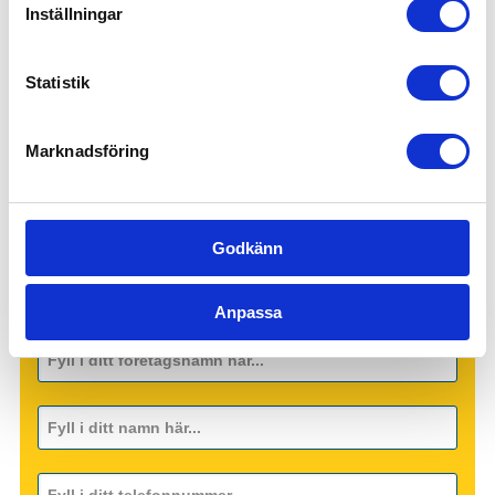
Inställningar
Offentlig sektor – Hemtjänst, fönsterputs &
fastighetsskötsel
Statistik
Värdar, informatörer & bemanning
Hotell, kök & servering
Marknadsföring
Lager, logistik & industri
Försäljning, mötesbokning & handel
Godkänn
Kontakta oss idag för mer information!
Anpassa