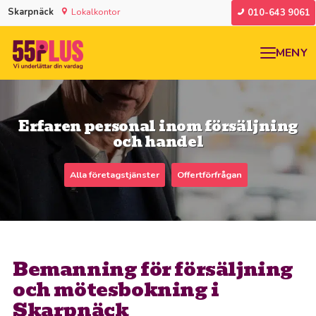
Skarpnäck
Lokalkontor
010-643 9061
MENY
Erfaren personal inom försäljning
och handel
Alla företagstjänster
Offertförfrågan
Bemanning för försäljning
och mötesbokning i
Skarpnäck