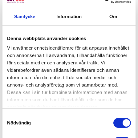
inom försäljning, mötesbokning eller detaljhandel?
Hör av dig till oss på 55Plus, så hjälper vi dig att
Samtycke
Information
Om
hitta rätt person för rätt uppdrag.
Denna webbplats använder cookies
Så tycker våra kunder i
Vi använder enhetsidentifierare för att anpassa innehållet
Skarpnäck
och annonserna till användarna, tillhandahålla funktioner
för sociala medier och analysera vår trafik. Vi
Vi har 4,5 på Trustpilot! Bli lika nöjd som tusentals
vidarebefordrar även sådana identifierare och annan
andra genom att anlita 55Plus.
information från din enhet till de sociala medier och
annons- och analysföretag som vi samarbetar med.
Offertförfrågan
Dessa kan i sin tur kombinera informationen med annan
information som du har tillhandahållit eller som de har
Kanske du behöver hjälp med detta också?
samlat in när du har använt deras tjänster.
Fastighetsskötsel
Samtyckesval
Nödvändig
Kontorsstädning
Ekonomi, administration, löner & HR