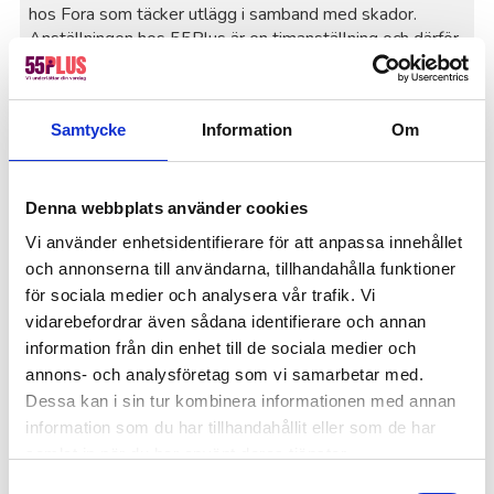
hos Fora som täcker utlägg i samband med skador.
Anställningen hos 55Plus är en timanställning och därför
ges ingen ersättning för utebliven intäkt. Det är viktigt
att notera att du som medarbetare alltid kan tacka nej till
ett uppdrag. Utöver försäkringen hos Fora, så har vi en
Samtycke
Information
Om
sak- och ansvarsförsäkring hos IF som täcker skador upp
till 10 miljoner kronor.
För oss är det en självklarhet att våra medarbetare
Denna webbplats använder cookies
kommer hem hela och glada efter sin arbetsdag så därför
Vi använder enhetsidentifierare för att anpassa innehållet
har vi löpande utbildningar i hur våra tjänster utförs på ett
och annonserna till användarna, tillhandahålla funktioner
säkert och bra vis.
för sociala medier och analysera vår trafik. Vi
Jobbskatteavdrag
vidarebefordrar även sådana identifierare och annan
Du får en skattereduktion för arbetsinkomst,
information från din enhet till de sociala medier och
jobbskatteavdrag, på dina arbetsinkomster
annons- och analysföretag som vi samarbetar med.
Jobbskatteavdraget är inräknat i Skatteverkets
Dessa kan i sin tur kombinera informationen med annan
skattetabeller som arbetsgivaren använder i samband
information som du har tillhandahållit eller som de har
med löneutbetalningar. Du behöver alltså inte själv
samlat in när du har använt deras tjänster.
ansöka om avdraget.
Storleken på jobbskatteavdraget beror på hur stora dina
Samtyckesval