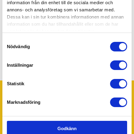
information från din enhet till de sociala medier och
annons- och analysföretag som vi samarbetar med.
Genom att gå vidare accepterar du vår
integritets- och
Dessa kan i sin tur kombinera informationen med annan
webbplatspolicy
.
information som du har tillhandahållit eller som de har
samlat in när du har använt deras tjänster.
Ja! Skicka min förfrågan.
Samtyckesval
Nödvändig
Inställningar
Statistik
Marknadsföring
Trustpilot
Ditt 55Plus lokalkontor - Boden
55Plus Boden drivs av Elisabeth Lithner. Har du några
Godkänn
frågor eller funderingar tveka inte att kontakta Elisabeth för