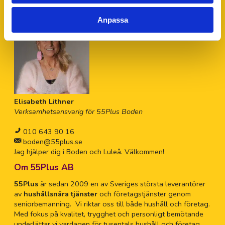
personlig hjälp.
Anpassa
Elisabeth Lithner
Verksamhetsansvarig för 55Plus Boden
010 643 90 16
boden@55plus.se
Jag hjälper dig i Boden och Luleå. Välkommen!
Om 55Plus AB
55Plus
är sedan 2009 en av Sveriges största leverantörer
av
hushållsnära tjänster
och företagstjänster genom
seniorbemanning. Vi riktar oss till både hushåll och företag.
Med fokus på kvalitet, trygghet och personligt bemötande
underlättar vi vardagen för tusentals hushåll och företag