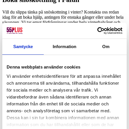
Vill du slippa tänka på snöskottning i vinter? Kontakta oss redan
idag för att boka hjälp, antingen för enstaka gånger eller under hela
säsongen. Vi tar emot förfrågningar under hela vinterhalvåret och
hjälper dig gärna att utforma ett upplägg som passar dig och dina
behov.
Jag vill ha hjälp med...
*
Samtycke
Information
Om
Namn
*
Telefon
*
Denna webbplats använder cookies
Vi använder enhetsidentifierare för att anpassa innehållet
E-post
och annonserna till användarna, tillhandahålla funktioner
Genom att gå vidare accepterar du vår
integritets- och webbplatspolicy
.
för sociala medier och analysera vår trafik. Vi
vidarebefordrar även sådana identifierare och annan
information från din enhet till de sociala medier och
annons- och analysföretag som vi samarbetar med.
Dessa kan i sin tur kombinera informationen med annan
information som du har tillhandahållit eller som de har