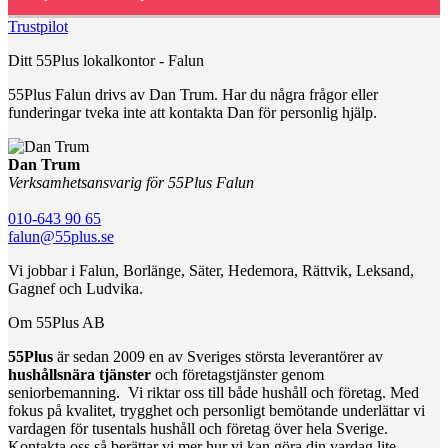
Trustpilot
Ditt 55Plus lokalkontor - Falun
55Plus Falun drivs av Dan Trum. Har du några frågor eller
funderingar tveka inte att kontakta Dan för personlig hjälp.
Dan Trum
Verksamhetsansvarig för 55Plus Falun
010-643 90 65
falun@55plus.se
Vi jobbar i Falun, Borlänge, Säter, Hedemora, Rättvik, Leksand,
Gagnef och Ludvika.
Om 55Plus AB
55Plus
är sedan 2009 en av Sveriges största leverantörer av
hushållsnära tjänster
och företagstjänster genom
seniorbemanning. Vi riktar oss till både hushåll och företag. Med
fokus på kvalitet, trygghet och personligt bemötande underlättar vi
vardagen för tusentals hushåll och företag över hela Sverige.
Kontakta oss så berättar vi mer hur vi kan göra din vardag lite