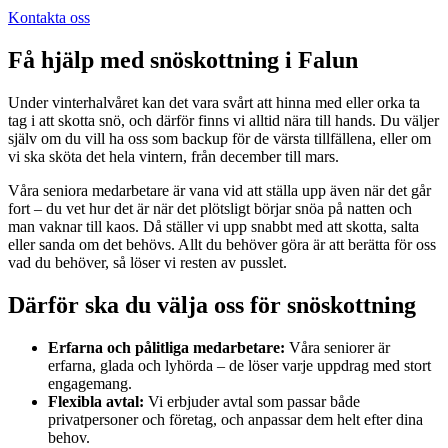
Kontakta oss
Få hjälp med snöskottning i Falun
Under vinterhalvåret kan det vara svårt att hinna med eller orka ta
tag i att skotta snö, och därför finns vi alltid nära till hands. Du väljer
själv om du vill ha oss som backup för de värsta tillfällena, eller om
vi ska sköta det hela vintern, från december till mars.
Våra seniora medarbetare är vana vid att ställa upp även när det går
fort – du vet hur det är när det plötsligt börjar snöa på natten och
man vaknar till kaos. Då ställer vi upp snabbt med att skotta, salta
eller sanda om det behövs. Allt du behöver göra är att berätta för oss
vad du behöver, så löser vi resten av pusslet.
Därför ska du välja oss för snöskottning
Erfarna och pålitliga medarbetare:
Våra seniorer är
erfarna, glada och lyhörda – de löser varje uppdrag med stort
engagemang.
Flexibla avtal:
Vi erbjuder avtal som passar både
privatpersoner och företag, och anpassar dem helt efter dina
behov.