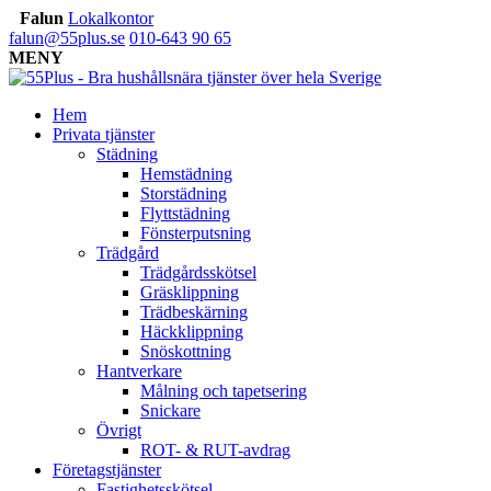
Falun
Lokalkontor
falun@55plus.se
010-643 90 65
MENY
Hem
Privata tjänster
Städning
Hemstädning
Storstädning
Flyttstädning
Fönsterputsning
Trädgård
Trädgårdsskötsel
Gräsklippning
Trädbeskärning
Häckklippning
Snöskottning
Hantverkare
Målning och tapetsering
Snickare
Övrigt
ROT- & RUT-avdrag
Företagstjänster
Fastighetsskötsel