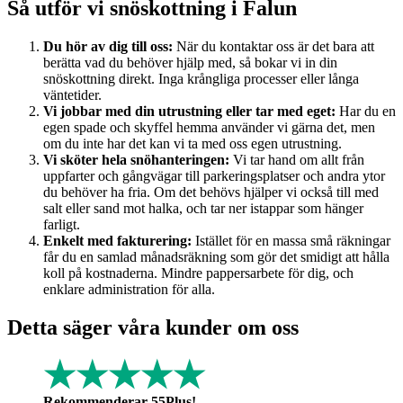
Så utför vi snöskottning i Falun
Du hör av dig till oss:
När du kontaktar oss är det bara att
berätta vad du behöver hjälp med, så bokar vi in din
snöskottning direkt. Inga krångliga processer eller långa
väntetider.
Vi jobbar med din utrustning eller tar med eget:
Har du en
egen spade och skyffel hemma använder vi gärna det, men
om du inte har det kan vi ta med oss egen utrustning.
Vi sköter hela snöhanteringen:
Vi tar hand om allt från
uppfarter och gångvägar till parkeringsplatser och andra ytor
du behöver ha fria. Om det behövs hjälper vi också till med
salt eller sand mot halka, och tar ner istappar som hänger
farligt.
Enkelt med fakturering:
Istället för en massa små räkningar
får du en samlad månadsräkning som gör det smidigt att hålla
koll på kostnaderna. Mindre pappersarbete för dig, och
enklare administration för alla.
Detta säger våra kunder om oss
★★★★★
Rekommenderar 55Plus!