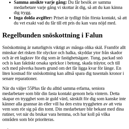
Samma ansikte varje gång:
Du får besök av samma
medarbetare varje gång vi skottar åt dig, så att du kan känna
dig trygg.
Inga dolda avgifter:
Priset är tydligt från första kontakt, så att
du vet exakt vad du får till ett pris du kan vara nöjd med.
Regelbunden snöskottning i Falun
Snöskottning är naturligtvis viktigt av många olika skäl. Framför allt
minskar det risken för olyckor och halka, skyddar ytor från skador
och är ett lagkrav för dig som är fastighetsägare. Tung, packad snö
och is kan faktiskt orsaka sprickor i betong, skada träytor, och till
och med påverka husets grund om det får ligga kvar för länge. En
liten kostnad för snöskottning kan alltså spara dig tusentals kronor i
senare reparationer.
När du väljer 55Plus får du alltid samma erfarna, seniora
medarbetare som blir din fasta kontakt genom hela vintern. Detta
skapar en trygghet som är guld värd, särskilt för dig som kanske inte
känner alla grannar än eller vill ha den extra tryggheten av att veta
vem som rör sig på din tomt. Din medarbetare blir bekant med dina
rutiner, vet när du brukar vara hemma, och har koll på vilka
områden som bör prioriteras.