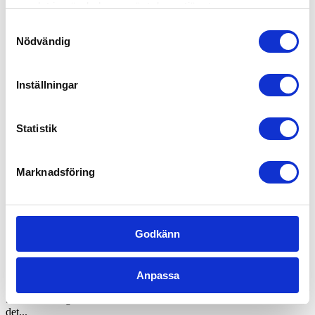
samlat in när du har använt deras tjänster.
Samtyckesval
Nödvändig
Skicka
Inställningar
Kanske du behöver hjälp med detta också?
Trädgårdsskötsel
Statistik
Gräsklippning
Trädbeskärning
Marknadsföring
Häckklippning
Andra kunder tycker om...
Godkänn
Trädbeskärning
Anpassa
Trädbeskärning i Falun Ge nytt liv till din trädgård med professionell
trädbeskärning i Falun. 55Plus tar hand om både det estetiska och
det...