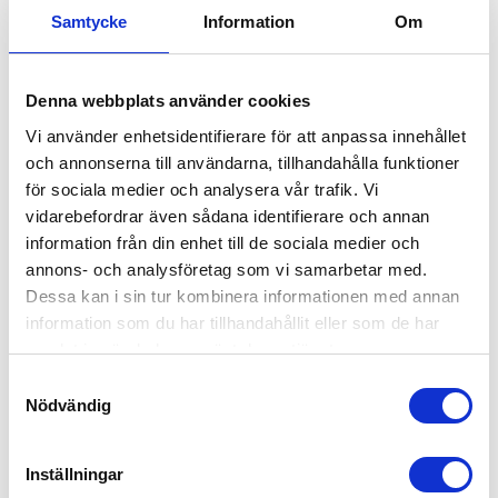
Samtycke
Information
Om
Säker trädbeskärning: Vi jobbar
tryggt och effektivt i Hässelby
Denna webbplats använder cookies
När vi beskär träd sätter vi alltid säkerheten först
Vi använder enhetsidentifierare för att anpassa innehållet
– både för dig som kund och för träden. Oftast
och annonserna till användarna, tillhandahålla funktioner
klarar vi oss långt med de verktyg du redan har
för sociala medier och analysera vår trafik. Vi
hemma, men vid behov kompletterar vi gärna med
vidarebefordrar även sådana identifierare och annan
specialutrustning mot en extra kostnad för att
information från din enhet till de sociala medier och
exempelvis nå höga grenar utan att skada trädets
annons- och analysföretag som vi samarbetar med.
krona.
Dessa kan i sin tur kombinera informationen med annan
information som du har tillhandahållit eller som de har
Större projekt kan behöva genomföras med hjälp
samlat in när du har använt deras tjänster.
av lyftutrustning och säkerhetslinor, medan
Samtyckesval
mindre ingrepp kan utföras med handverktyg.
Nödvändig
Med många års erfarenhet och moderna
beskärningsmetoder ser vi till att varje snitt görs i
Inställningar
rätt vinkel och på rätt plats, så att dina träd läker