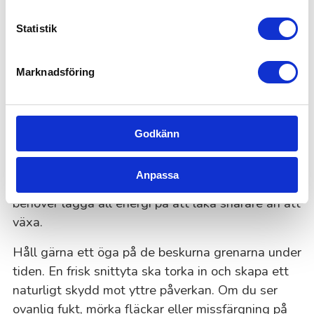
som de ska.
Statistik
Så tar du hand om träden efter beskärning
Marknadsföring
När trädet har blivit beskuret behöver det tid att
återhämta sig i lugn och ro. Låt snittytorna läka
naturligt och undvik att belasta trädet med mer
Godkänn
stress. Lite extra vatten gör stor skillnad, särskilt
under torra perioder. Däremot är det smart att
Anpassa
avvakta med gödsling, eftersom trädet just nu
behöver lägga all energi på att läka snarare än att
växa.
Håll gärna ett öga på de beskurna grenarna under
tiden. En frisk snittyta ska torka in och skapa ett
naturligt skydd mot yttre påverkan. Om du ser
ovanlig fukt, mörka fläckar eller missfärgning på