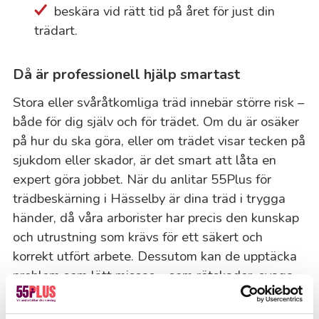
beskära vid rätt tid på året för just din
trädart.
Då är professionell hjälp smartast
Stora eller svåråtkomliga träd innebär större risk –
både för dig själv och för trädet. Om du är osäker
på hur du ska göra, eller om trädet visar tecken på
sjukdom eller skador, är det smart att låta en
expert göra jobbet. När du anlitar 55Plus för
trädbeskärning i Hässelby är dina träd i trygga
händer, då våra arborister har precis den kunskap
och utrustning som krävs för ett säkert och
korrekt utfört arbete. Dessutom kan de upptäcka
problem som lätt missas – som rötskador, svaga
grenar eller tecken på ohälsa.