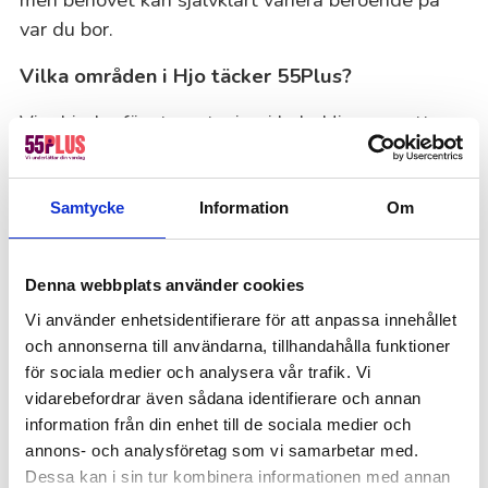
var du bor.
Vilka områden i Hjo täcker 55Plus?
Vi erbjuder fönsterputsning i hela Hjo, oavsett om
du bor i villa eller lägenhet, centralt eller utanför
stadskärnan.
Samtycke
Information
Om
Kundomdömen om vår
Denna webbplats använder cookies
fönsterputsning i Hjo
Vi använder enhetsidentifierare för att anpassa innehållet
Fönsterputs: Mycket bra och prisvärt. Trevlig personal.
och annonserna till användarna, tillhandahålla funktioner
Anders E
för sociala medier och analysera vår trafik. Vi
vidarebefordrar även sådana identifierare och annan
information från din enhet till de sociala medier och
annons- och analysföretag som vi samarbetar med.
Boka din fönsterputs i Hjo idag!
Dessa kan i sin tur kombinera informationen med annan