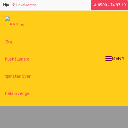
Hjo
Lokalkontor
0500 - 74 97 10
MENY