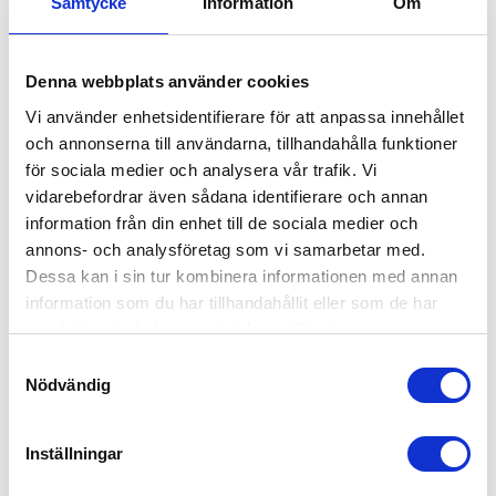
Hitta rätt person för uppdraget snabbt
Samtycke
Information
Om
Behöver du en redovisningsekonom, löneadministratör eller
administrativ stöttning i Karlsborg? Hör av dig till oss så hjälper vi
Denna webbplats använder cookies
dig att hitta rätt person. Vi matchar kompetens och erfarenhet med
din verksamhets behov, så att du får en lösning som fungerar direkt.
Vi använder enhetsidentifierare för att anpassa innehållet
och annonserna till användarna, tillhandahålla funktioner
Så tycker våra kunder i Karlsborg
för sociala medier och analysera vår trafik. Vi
vidarebefordrar även sådana identifierare och annan
Vi har 4,5 på Trustpilot! Bli lika nöjd som tusentals andra genom att
anlita 55Plus.
information från din enhet till de sociala medier och
annons- och analysföretag som vi samarbetar med.
Offertförfrågan
Dessa kan i sin tur kombinera informationen med annan
Kanske du behöver hjälp med detta också?
information som du har tillhandahållit eller som de har
samlat in när du har använt deras tjänster.
Fastighetsskötsel
Kontorsstädning
Samtyckesval
Nödvändig
Värdar, informatörer & bemanning
Hotell, kök & servering
Lager, logistik & industri
Inställningar
Ekonomi, administration, löner & HR
Försäljning, mötesbokning & handel