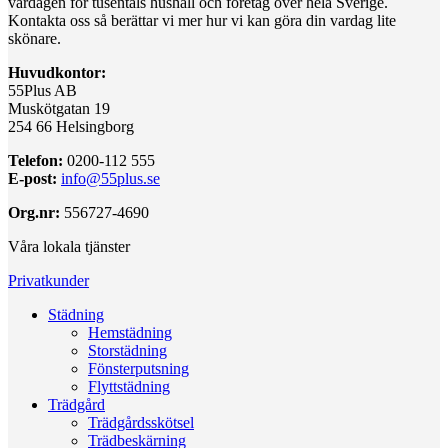
vardagen för tusentals hushåll och företag över hela Sverige.
Kontakta oss så berättar vi mer hur vi kan göra din vardag lite
skönare.
Huvudkontor:
55Plus AB
Muskötgatan 19
254 66 Helsingborg
Telefon:
0200-112 555
E-post:
info@55plus.se
Org.nr:
556727-4690
Våra lokala tjänster
Privatkunder
Städning
Hemstädning
Storstädning
Fönsterputsning
Flyttstädning
Trädgård
Trädgårdsskötsel
Trädbeskärning