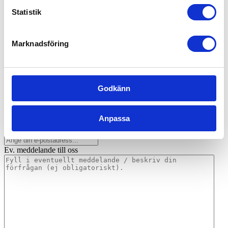
Offentlig sektor – Hemtjänst, fönsterputs & fastighetsskötsel
Statistik
Kontakta oss idag för mer information!
Marknadsföring
”
*
” anger obligatoriska fält
Företagsnamn
*
Godkänn
Namn
*
Telefonnummer
*
Anpassa
E-post
*
Ev. meddelande till oss