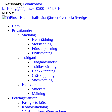
Karlsborg
Lokalkontor
karlsborg@55plus.se
0500 - 74 97 10
MENY
Hem
Privatkunder
Städning
Hemstädning
Storstädning
Fönsterputsning
Flyttstädning
Trädgård
Trädgårdsskötsel
Trädbeskärning
Häckklippning
Gräsklippning
Snöskottning
Hantverkare
Snickare
Målning
Företagstjänster
Fastighetsskötsel
Kontorsstädning
Värdar, informatörer & bemanning