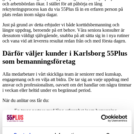
och arbetsbördan ökar. I stället för att påbörja en lång
rekryteringsprocess kan du via 55Plus få in en erfaren person på
plats redan inom några dagar.
Just på grund av detta erbjuder vi både korttidsbemanning och
längre uppdrag, beroende på ert behov. Våra seniora konsulter är
dessutom väldigt självgående, snabba på att sätta sig in i nya rutiner
och vana vid att leverera resultat redan från och med första dagen.
Därför väljer kunder i Karlsborg 55Plus
som bemanningsföretag
Alla medarbetare i vårt skickliga team är seniorer med kunskap,
engagemang och en vilja att bidra. De tar sig an varje uppdrag med
ansvar och professionalism, oavsett om det handlar om några timmar
i veckan eller heltid under en begränsad period.
När du anlitar oss får du:
En trygg partner med lång erfarenhet inom bemanning
Personlig service och snabb återkoppling
Kvalitetssäkrade konsulter som sätter sig in i era rutiner direkt