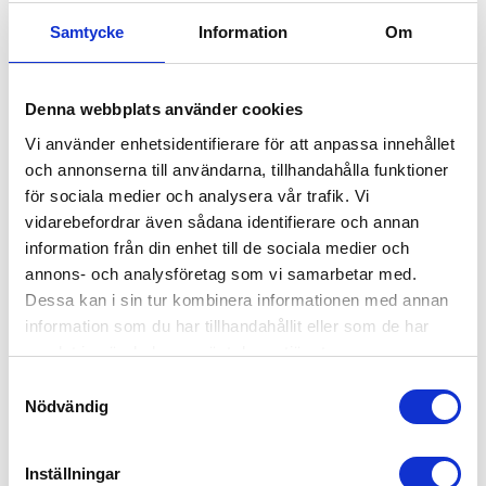
till att allt material finns tillgängligt. När det
gäller stor- och flyttstädning tar vi självklart med
Samtycke
Information
Om
oss eget material om det behövs. Tänk även på
att plocka undan personliga föremål och informera
Denna webbplats använder cookies
oss om det finns specifika områden eller uppgifter
Vi använder enhetsidentifierare för att anpassa innehållet
du vill fokusera lite extra på när vi städar.
och annonserna till användarna, tillhandahålla funktioner
för sociala medier och analysera vår trafik. Vi
Är ni försäkrade?
vidarebefordrar även sådana identifierare och annan
information från din enhet till de sociala medier och
Absolut. Vi har en generös försäkring, men
annons- och analysföretag som vi samarbetar med.
villkoren kan variera beroende på var du bor.
Dessa kan i sin tur kombinera informationen med annan
Kontakta ditt lokalkontor i Klippan för att få mer
information som du har tillhandahållit eller som de har
information om vad som gäller.
samlat in när du har använt deras tjänster.
Samtyckesval
Nödvändig
Kan jag använda RUT-avdrag för
hemstädning?
Inställningar