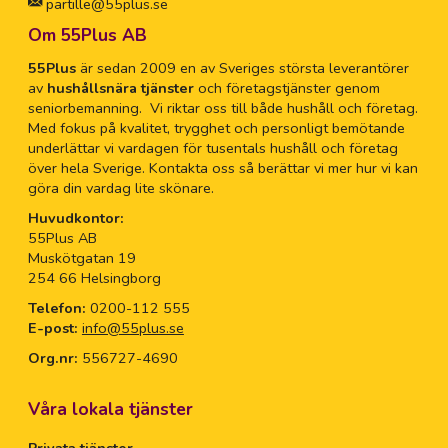
partille@55plus.se
Om 55Plus AB
55Plus
är sedan 2009 en av Sveriges största leverantörer
av
hushållsnära tjänster
och företagstjänster genom
seniorbemanning. Vi riktar oss till både hushåll och företag.
Med fokus på kvalitet, trygghet och personligt bemötande
underlättar vi vardagen för tusentals hushåll och företag
över hela Sverige. Kontakta oss så berättar vi mer hur vi kan
göra din vardag lite skönare.
Huvudkontor:
55Plus AB
Muskötgatan 19
254 66 Helsingborg
Telefon:
0200-112 555
E-post:
info@55plus.se
Org.nr:
556727-4690
Våra lokala tjänster
Privata tjänster