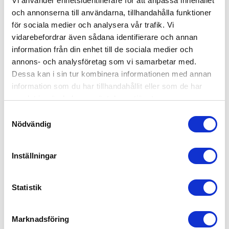
Vi använder enhetsidentifierare för att anpassa innehållet
under sommaren.
och annonserna till användarna, tillhandahålla funktioner
för sociala medier och analysera vår trafik. Vi
Kan man ha ett abonnemang på
vidarebefordrar även sådana identifierare och annan
trädgårdsskötsel?
information från din enhet till de sociala medier och
Självklart kan man det. Hör av dig till oss, så ser
annons- och analysföretag som vi samarbetar med.
Dessa kan i sin tur kombinera informationen med annan
vi till att ordna regelbunden trädgårdsskötsel för
information som du har tillhandahållit eller som de har
din trädgård i Partille.
samlat in när du har använt deras tjänster.
Är trädgårdsskötsel RUT-berättigat?
Samtyckesval
Nödvändig
Absolut! Vi drar av 50% på arbetskostnaden, så
länge det inte gäller bortforsling av
Inställningar
trädgårdsavfall till tippen.
Statistik
Kundomdömen om våra
tjänster för trädgårdsskötsel
Marknadsföring