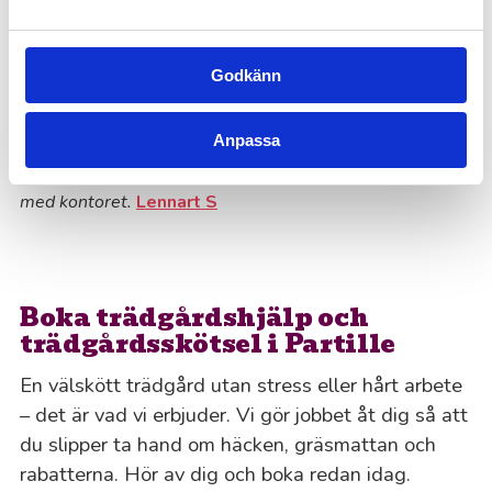
“Trädgårdsarbete i Partille som blev mycket bra!”
Klippte större lagerhäggs-häck, murgröna och ett mindre
Godkänn
träd. Blev jättefint! Enkla att kommunicera med, nedlagd
tid stämde bra med uppskattningen som gjordes inför
arbetet.
Cecilia S
Anpassa
Personen som sköter vår trädgård gör ett utmärkt jobb
och är lätt att samarbeta med. Även bra kommunikation
med kontoret.
Lennart S
Boka trädgårdshjälp och
trädgårdsskötsel i Partille
En välskött trädgård utan stress eller hårt arbete
– det är vad vi erbjuder. Vi gör jobbet åt dig så att
du slipper ta hand om häcken, gräsmattan och
rabatterna. Hör av dig och boka redan idag.