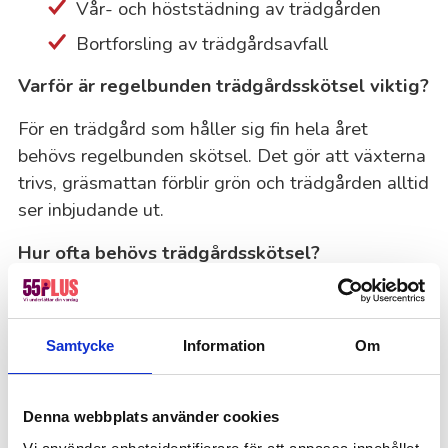
Vår- och höststädning av trädgården
Bortforsling av trädgårdsavfall
Varför är regelbunden trädgårdsskötsel viktig?
För en trädgård som håller sig fin hela året
behövs regelbunden skötsel. Det gör att växterna
trivs, gräsmattan förblir grön och trädgården alltid
ser inbjudande ut.
Hur ofta behövs trädgårdsskötsel?
Hur ofta du behöver hjälp beror på din trädgårds
behov och vad du föredrar. För en riktigt välskött
Samtycke
Information
Om
trädgård kan vi komma upp till en gång i veckan,
men oftast räcker två besök i månaden. Behovet
kan också ändras beroende på vädret och
Denna webbplats använder cookies
årstiderna – exempelvis växer gräset snabbare